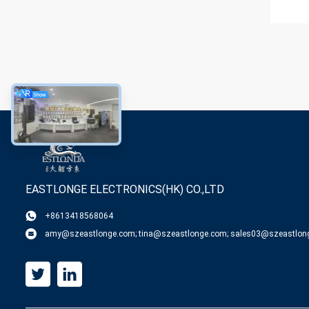
EASTLONGE ELECTRONICS(HK) CO.,LTD
+8613418568064
amy@szeastlonge.com; tina@szeastlonge.com; sales03@szeastlon