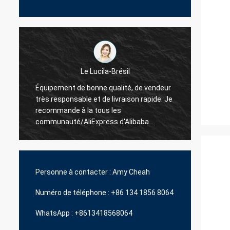
Le Lucila-Brésil
La Hamadivo-Franc
e bonne qualité, de vendeur
ble et de livraison rapide. Je
Le best-seller, la bonne transac
 la tous les
délai de livraison rapide
liExpress d'Alibaba.
ertainement plus d'unités.
Personne à contacter :
Amy Cheah
Numéro de téléphone :
+86 134 1856 8064
WhatsApp :
+8613418568064