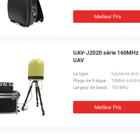
Meilleur Prix
UAV-J2020 série 160MHz 
UAV
Le type:
Plage de fréquence de détection:
10MHz à 6GHz 
Largeur de bande de détection en temps réel:
160 MHz
Meilleur Prix