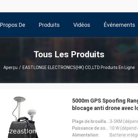
 Propos De
Produits
Vidéos
Événements
Nous
Tous Les Produits
Aperçu
/
EASTLONGE ELECTRONICS(HK) CO.,LTD Produits En Ligne
5000m GPS Spoofing Range
blocage anti drone avec l
Plage de brouillage:
3-5KM (dépend 
Puissance de sortie unique:
10 W (dépend d
Alimentation:
Batterie intég