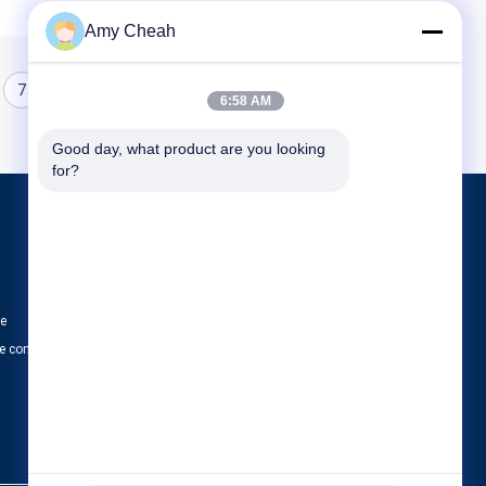
Amy Cheah
7
8
6:58 AM
Good day, what product are you looking 
for?
Produits
Brouilleur de signal de téléphone portable
Brouilleur portatif de téléphone portable
te
Brouilleur d'UAV de bourdon
e confidentialité
Toutes les catégories