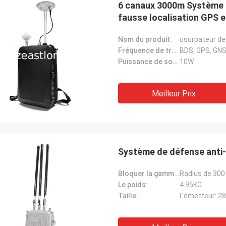
6 canaux 3000m Système 
fausse localisation GPS e
Nom du produit:
usurpateur d
Fréquence de travail:
BDS, GPS, GNS
Puissance de sortie par canal unique:
10W
e
Le Lance-Canada
Meilleur Prix
tion et le
expédition rapide et aucun problèmes
Système de défense anti-dr
Bloquer la gamme:
Radius de 300
Le poids:
4.95KG
Taille:
L'émetteur: 2