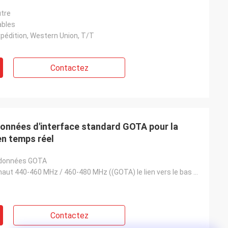
tre
ables
pédition, Western Union, T/T
Contactez
onnées d'interface standard GOTA pour la
en temps réel
 données GOTA
Le lien vers le haut 440-460 MHz / 460-480 MHz ((GOTA) le lien vers le bas 814-840 MHz / 859-885 MHz
Contactez