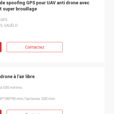
de spoofing GPS pour UAV anti drone avec
t super brouillage
e GPS
S, GALIÉLO
Contactez
one à l'air libre
 à 500 mètres
80*180*90 mm; l'antenne: 500 mm