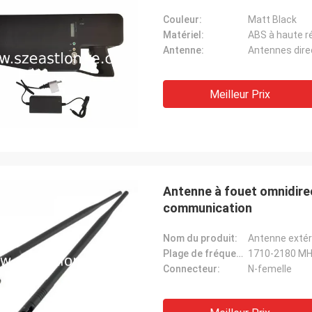
Couleur:
Matt Black
Matériel:
ABS à haute r
Antenne:
Antennes direc
Meilleur Prix
Antenne à fouet omnidire
communication
Nom du produit:
Antenne extéri
Plage de fréquence:
1710-2180 M
Connecteur:
N-femelle