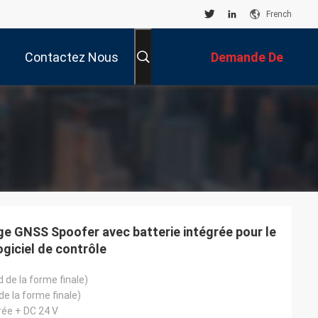
French
Contactez Nous
Demande De
Soumission
 GNSS Spoofer avec batterie intégrée pour le
ogiciel de contrôle
de la forme finale)
e la forme finale)
rée + DC 24 V