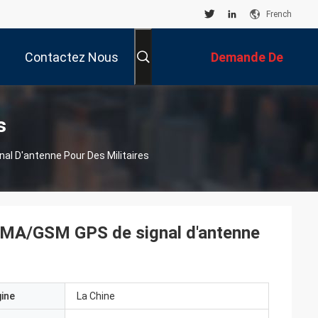
French
Contactez Nous
Demande De
Soumission
s
al D'antenne Pour Des Militaires
CDMA/GSM GPS de signal d'antenne
gine
La Chine