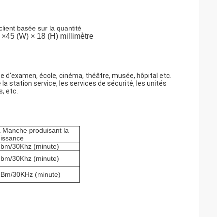
lient basée sur la quantité
 ×45 (W) × 18 (H) millimètre
ce d'examen, école, cinéma, théâtre, musée, hôpital etc.
a station service, les services de sécurité, les unités
s, etc.
 Manche produisant la
issance
bm/30Khz (minute)
bm/30Khz (minute)
Bm/30KHz (minute)