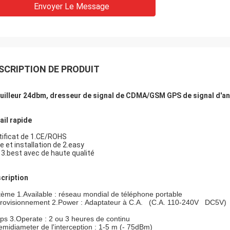
Envoyer Le Message
SCRIPTION DE PRODUIT
uilleur 24dbm, dresseur de signal de CDMA/GSM GPS de signal d'an
ail rapide
tificat de 1.CE/ROHS
se et installation de 2.easy
x 3.best avec de haute qualité
cription
tème 1.Available : réseau mondial de téléphone portable
rovisionnement 2.Power : Adaptateur à C.A. (C.A. 110-240V DC5V)
ps 3.Operate : 2 ou 3 heures de continu
emidiameter de l'interception : 1-5 m (- 75dBm)