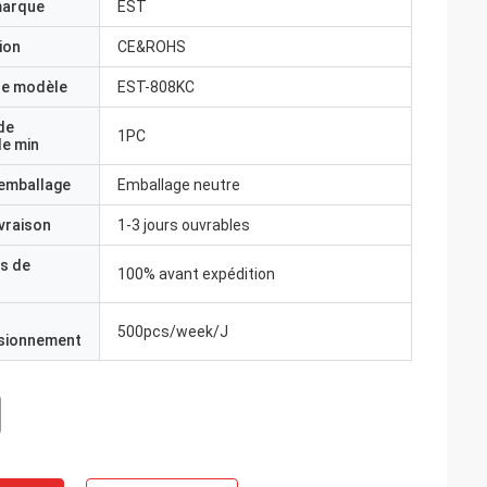
marque
EST
ion
CE&ROHS
e modèle
EST-808KC
de
1PC
e min
'emballage
Emballage neutre
ivraison
1-3 jours ouvrables
s de
100% avant expédition
500pcs/week/J
isionnement