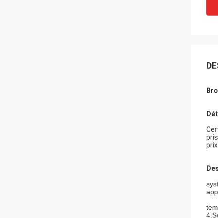
DE
Bro
Dét
Cer
pri
pri
Des
sys
app
tem
4.S