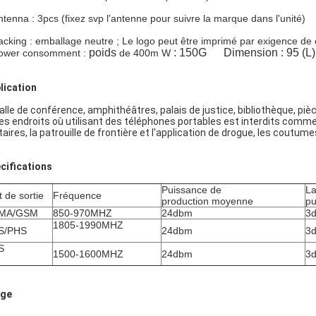
ntenna : 3pcs (fixez svp l'antenne pour suivre la marque dans l'unité)
acking : emballage neutre ; Le logo peut être imprimé par exigence de c
poids
: 150G
Dimension : 95 (L)
ower
consomment :
de 400m
W
lication
alle de conférence, amphithéâtres, palais de justice, bibliothèque, piè
des endroits où utilisant des téléphones portables est interdits comme l
taires, la patrouille de frontière et l'application de drogue, les coutume
cifications
Puissance de
La
t de sortie
Fréquence
production moyenne
pu
MA/GSM
850-970MHZ
24dbm
3d
1805-1990MHZ
S/PHS
24dbm
3d
S
1500-1600MHZ
24dbm
3d
age