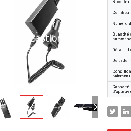
Nom de 
Certificat
Numéro d
Quantité 
command
Détails d
Délai de l
Condition
paiement
Capacité
d'approv