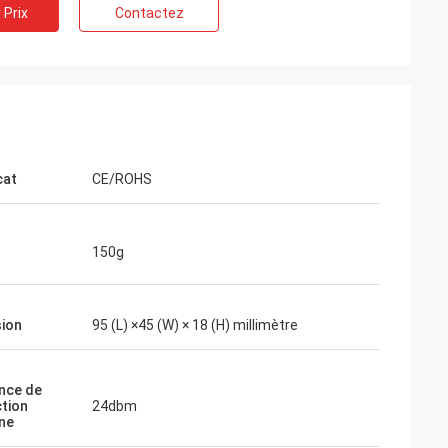
 Prix
Contactez
anada
cat
CE/ROHS
cun problèmes
150g
ion
95 (L) ×45 (W) × 18 (H) millimètre
nce de
tion
24dbm
ne