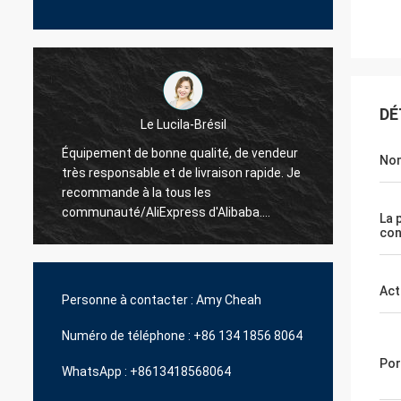
DÉ
Le Lucila-Brésil
Équipement de bonne qualité, de vendeur
Nom
très responsable et de livraison rapide. Je
Le best
recommande à la tous les
délai d
communauté/AliExpress d'Alibaba.
La 
J'achèterai certainement plus d'unités.
co
Act
Personne à contacter :
Amy Cheah
Numéro de téléphone :
+86 134 1856 8064
Por
WhatsApp :
+8613418568064