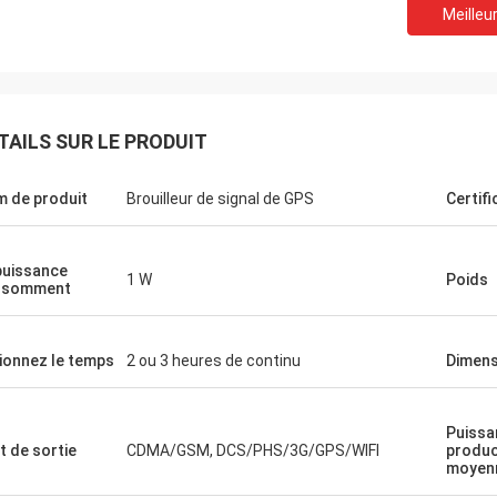
Meilleur
TAILS SUR LE PRODUIT
La Hamadivo-France
Le Lance-C
 de produit
Brouilleur de signal de GPS
Certifi
-seller, la bonne transaction et le
expédition rapide et au
e livraison rapide
puissance
1 W
Poids
nsomment
ionnez le temps
2 ou 3 heures de continu
Dimens
Puissa
t de sortie
CDMA/GSM, DCS/PHS/3G/GPS/WIFI
produc
moyen