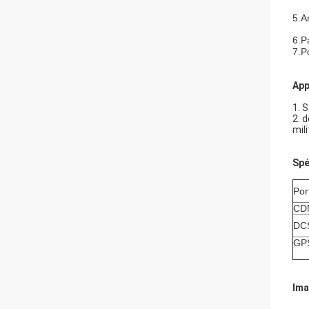
5.A
6.P
7.P
App
1.
S
2. 
mili
Spé
Por
CD
DC
GP
Im