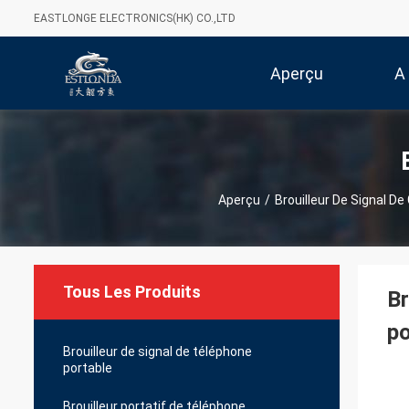
EASTLONGE ELECTRONICS(HK) CO.,LTD
Aperçu
A
Aperçu
/
Brouilleur De Signal De
Tous Les Produits
Br
po
Brouilleur de signal de téléphone
portable
Brouilleur portatif de téléphone