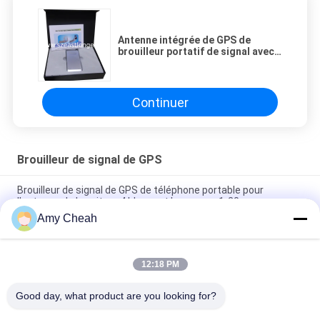
Antenne intégrée de GPS de
brouilleur portatif de signal avec
C.A. et adaptateur 808SF1 de
voiture
Continuer
Brouilleur de signal de GPS
Brouilleur de signal de GPS de téléphone portable pour
l'antenne de la voiture 4 bloquant la gamme 1-20m
Amy Cheah
dresseur du brouilleur 1500MHZ de signal de 800mW 30dBm
GPS, brouilleur de généralistes
12:18 PM
Brouilleur de signal de Wifi GPS de 5 canaux, brouilleur mobile
de dresseur de 30dBm GPS
Good day, what product are you looking for?