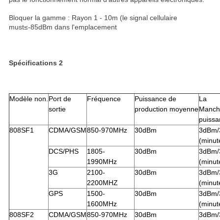
Bloquer la gamme : Rayon 1 - 10m (le signal cellulaire
must≤-85dBm dans l'emplacement
Spécifications 2
Modèle non.
Port de
Fréquence
Puissance de
La
sortie
production moyenne
Manche
puissa
808SF1
CDMA/GSM
850-970MHz
30dBm
3dBm/
(minut
DCS/PHS
1805-
30dBm
3dBm/
1990MHz
(minut
3G
2100-
30dBm
3dBm/
2200MHZ
(minut
GPS
1500-
30dBm
3dBm/
1600MHz
(minut
808SF2
CDMA/GSM
850-970MHz
30dBm
3dBm/