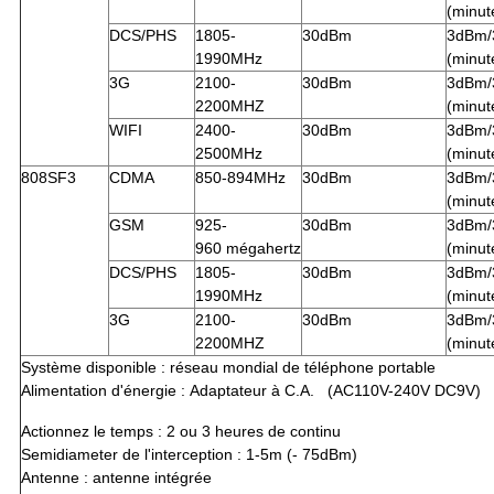
(minut
DCS/PHS
1805-
30dBm
3dBm/
1990MHz
(minut
3G
2100-
30dBm
3dBm/
2200MHZ
(minut
WIFI
2400-
30dBm
3dBm/
2500MHz
(minut
808SF3
CDMA
850-894MHz
30dBm
3dBm/
(minut
GSM
925-
30dBm
3dBm/
960 mégahertz
(minut
DCS/PHS
1805-
30dBm
3dBm/
1990MHz
(minut
3G
2100-
30dBm
3dBm/
2200MHZ
(minut
Système disponible : réseau mondial de téléphone portable
Alimentation d'énergie : Adaptateur à C.A. (AC110V-240V DC9V)
Actionnez le temps : 2 ou 3 heures de continu
Semidiameter de l'interception : 1-5m (- 75dBm)
Antenne : antenne intégrée