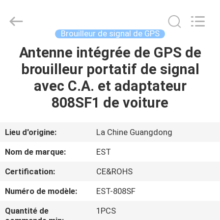
2011
-
2026
EASTLONGE
ELECTRONICS(HK)
Brouilleur de signal de GPS
CO.,LTD.
All
Rights
Antenne intégrée de GPS de
MAISON
Reserved.
brouilleur portatif de signal
DES
avec C.A. et adaptateur
PRODUITS
808SF1 de voiture
VIDÉOS
Lieu d'origine:
La Chine Guangdong
Nom de marque:
EST
AU
Certification:
CE&ROHS
SUJET
Numéro de modèle:
EST-808SF
DE
NOUS
Quantité de
1PCS