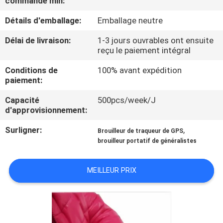
commande min:
Détails d'emballage:
Emballage neutre
VISITE
DE
Délai de livraison:
1-3 jours ouvrables ont ensuite
reçu le paiement intégral
L'USINE
Conditions de
100% avant expédition
paiement:
CONTRÔLE
Capacité
500pcs/week/J
DE
d'approvisionnement:
QUALITÉ
Surligner:
,
Brouilleur de traqueur de GPS
brouilleur portatif de généralistes
CONTACTEZ-
NOUS
MEILLEUR PRIX
NOUVELLES