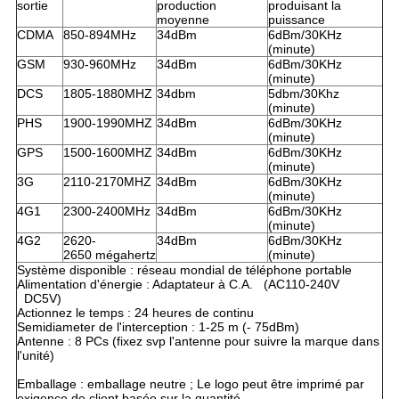
sortie
production
produisant la
moyenne
puissance
CDMA
850-894MHz
34dBm
6dBm/30KHz
(minute)
GSM
930-960MHz
34dBm
6dBm/30KHz
(minute)
DCS
1805-1880MHZ
34dbm
5dbm/30Khz
(minute)
PHS
1900-1990MHZ
34dBm
6dBm/30KHz
(minute)
GPS
1500-1600MHZ
34dBm
6dBm/30KHz
(minute)
3G
2110-2170MHZ
34dBm
6dBm/30KHz
(minute)
4G1
2300-2400MHz
34dBm
6dBm/30KHz
(minute)
4G2
2620-
34dBm
6dBm/30KHz
2650 mégahertz
(minute)
Système disponible : réseau mondial de téléphone portable
Alimentation d'énergie : Adaptateur à C.A. (AC110-240V
DC5V)
Actionnez le temps : 24 heures de continu
Semidiameter de l'interception : 1-25 m (- 75dBm)
Antenne : 8 PCs (fixez svp l'antenne pour suivre la marque dans
l'unité)
Emballage : emballage neutre ; Le logo peut être imprimé par
exigence de client basée sur la quantité.