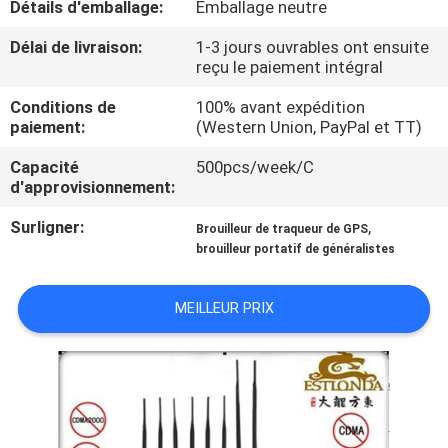
Détails d'emballage:
Emballage neutre
VISITE
Délai de livraison:
1-3 jours ouvrables ont ensuite
reçu le paiement intégral
DE
Conditions de
100% avant expédition
L'USINE
paiement:
(Western Union, PayPal et TT)
Capacité
500pcs/week/C
CONTRÔLE
d'approvisionnement:
DE
Surligner:
,
Brouilleur de traqueur de GPS
QUALITÉ
brouilleur portatif de généralistes
CONTACTEZ-
MEILLEUR PRIX
NOUS
NOUVELLES