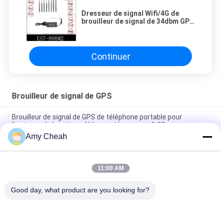
Dresseur de signal Wifi/4G de
brouilleur de signal de 34dbm GPS
avec 8 antennes
Continuer
Brouilleur de signal de GPS
Brouilleur de signal de GPS de téléphone portable pour
l'antenne de la voiture 4 bloquant la gamme 1-20m
Amy Cheah
dresseur du brouilleur 1500MHZ de signal de 800mW 30dBm
GPS, brouilleur de généralistes
11:00 AM
Brouilleur de signal de Wifi GPS de 5 canaux, brouilleur mobile
de dresseur de 30dBm GPS
Good day, what product are you looking for?
Catégories populaires
Tous