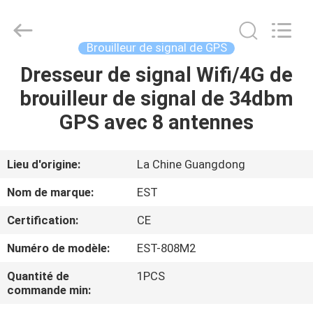
2011
-
2026
EASTLONGE
ELECTRONICS(HK)
Brouilleur de signal de GPS
CO.,LTD.
All
Rights
Dresseur de signal Wifi/4G de
MAISON
Reserved.
brouilleur de signal de 34dbm
DES
GPS avec 8 antennes
PRODUITS
Lieu d'origine:
La Chine Guangdong
VIDÉOS
Nom de marque:
EST
Certification:
CE
AU
Numéro de modèle:
EST-808M2
SUJET
DE
Quantité de
1PCS
commande min:
NOUS