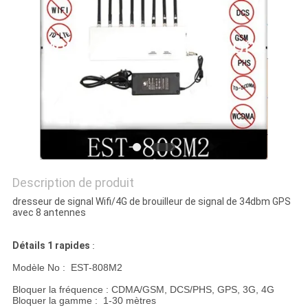
CAS
DEMANDER
UN DEVIS
PLAN
DU
SITE
Description de produit
dresseur de signal Wifi/4G de brouilleur de signal de 34dbm GPS
avec 8 antennes
PRIVACY
POLICY
Détails 1 rapides
:
Modèle No : EST-808M2
Bloquer la fréquence : CDMA/GSM, DCS/PHS, GPS, 3G, 4G
Bloquer la gamme : 1-30 mètres