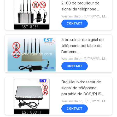
2100 de brouilleur de
signal du téléphone
portable 3G - fréquence
Western Union, T/T,PAYPAL MOQ:1PC
2200MHZ
CONTACT
5 brouilleur de signal de
téléphone portable de
l'antenne
33dBm/dresseur EST-
Western Union, T/T,PAYPAL MOQ:1PC
808D pour la coutume
CONTACT
Brouilleur/dresseur de
signal de téléphone
portable de DCS/PHS
construit dans l'antenne
Western Union, T/T,PAYPAL MOQ:1PCS
CONTACT