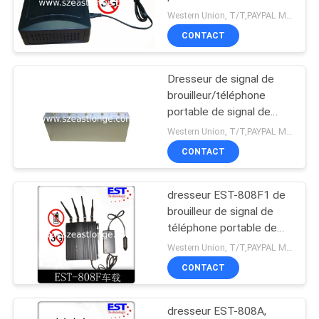
de 6W CDMA GSM
CAS
Western Union, T/T,PAYPAL MOQ:1PCS
CONTACT
DEMANDER
Dresseur de signal de
UN DEVIS
brouilleur/téléphone
portable de signal de
téléphone portable de
PLAN
Western Union, T/T,PAYPAL MOQ:1PC
Protable
CONTACT
DU
SITE
dresseur EST-808F1 de
brouilleur de signal de
PRIVACY
téléphone portable de
voiture de 3G 33dBm
POLICY
Western Union, T/T,PAYPAL MOQ:1PC
avec l'antenne 4
CONTACT
dresseur EST-808A,