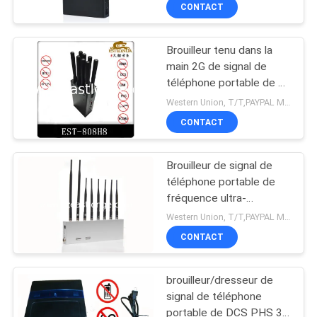
téléphone portable 40W
CONTACT
VISITE
Brouilleur tenu dans la
DE
main 2G de signal de
L'USINE
téléphone portable de 8
bandes/dresseur
Western Union, T/T,PAYPAL MOQ:1PC
AC110V-240V de
CONTRÔLE
CONTACT
3G/4G/Wifi
DE
Brouilleur de signal de
QUALITÉ
téléphone portable de
fréquence ultra-
haute/VHF de 8
CONTACTEZ-
Western Union, T/T,PAYPAL MOQ:1PC
antennes, dresseur de
CONTACT
NOUS
signal de téléphone
portable WIFI/3G
brouilleur/dresseur de
NOUVELLES
signal de téléphone
portable de DCS PHS 3G