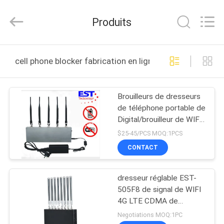
2011
-
2026
Produits
EASTLONGE
ELECTRONICS(HK)
CO.,LTD.
All
Rights
MAISON
Reserved.
cell phone blocker fabrication en ligne
DES
Brouilleurs de dresseurs
PRODUITS
de téléphone portable de
Digital/brouilleur de WIFI
VIDÉOS
pour le téléphone
$25-45/PCS MOQ:1PCS
portable
CONTACT
AU
dresseur réglable EST-
SUJET
505F8 de signal de WIFI
DE
4G LTE CDMA de
brouilleur de Wifi du
NOUS
Negotiations MOQ:1PC