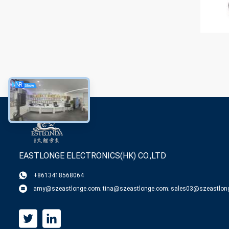
EASTLONGE ELECTRONICS(HK) CO.,LTD
+8613418568064
amy@szeastlonge.com; tina@szeastlonge.com; sales03@szeastlon