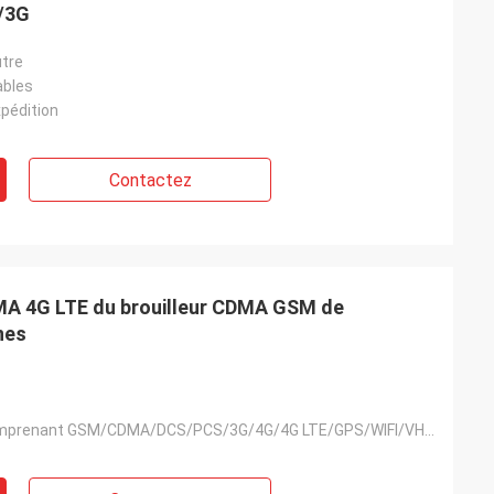
G/3G
tre
ables
pédition
Contactez
A 4G LTE du brouilleur CDMA GSM de
nes
16 bandes comprenant GSM/CDMA/DCS/PCS/3G/4G/4G LTE/GPS/WIFI/VHF/UHF/Lojack