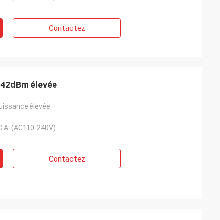
Contactez
e 42dBm élevée
puissance élevée
C.A. (AC110-240V)
Contactez