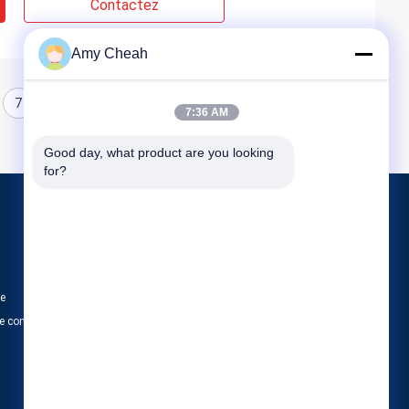
Contactez
Amy Cheah
7
8
7:36 AM
Good day, what product are you looking 
for?
Produits
Brouilleur de signal de téléphone portable
Brouilleur portatif de téléphone portable
te
Brouilleur d'UAV de bourdon
e confidentialité
Toutes les catégories