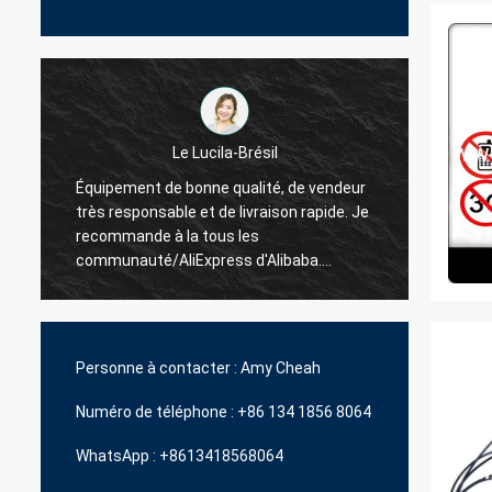
ila-Brésil
La Hamadivo-France
e qualité, de vendeur
 de livraison rapide. Je
Le best-seller, la bonne transaction e
ous les
délai de livraison rapide
ress d'Alibaba.
ement plus d'unités.
Personne à contacter :
Amy Cheah
Numéro de téléphone :
+86 134 1856 8064
WhatsApp :
+8613418568064