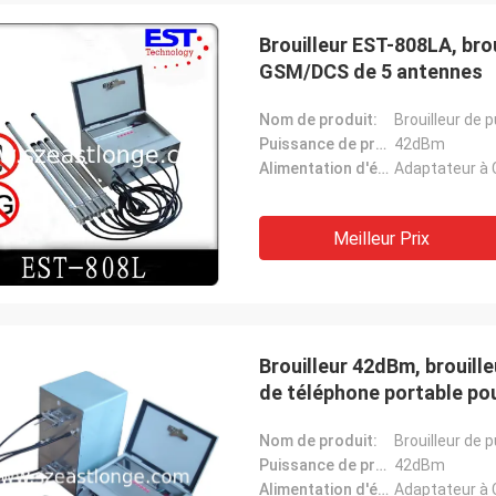
Brouilleur EST-808LA, bro
GSM/DCS de 5 antennes
Nom de produit:
Brouilleur de 
Puissance de production moyenne:
42dBm
Alimentation d'énergie:
Adaptateur à 
Le Lance-Canada
t le
expédition rapide et aucun problèmes
Meilleur Prix
Brouilleur 42dBm, brouill
de téléphone portable po
Nom de produit:
Brouilleur de 
Puissance de production moyenne:
42dBm
Alimentation d'énergie:
Adaptateur à 