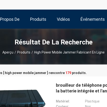
 Propos De
Produits
Vidéos
Événements
Nous
Résultat De La Recherche
Aperçu
/
Produits
/
High Power Mobile Jammer Fabricant En Ligne
s [ high power mobile jammer ] rencontre
179
produits.
brouilleur de téléphone p
la batterie intégrée et l'a
et de courant alternatif
Matériel:
Plastique
Couleur:
Noir