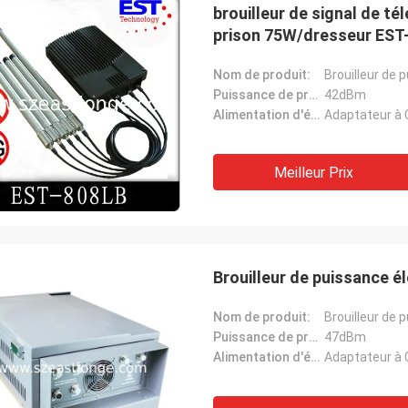
brouilleur de signal de t
prison 75W/dresseur EST
Nom de produit:
Brouilleur de 
Puissance de production moyenne:
42dBm
Alimentation d'énergie:
Adaptateur à 
Meilleur Prix
Brouilleur de puissance é
Nom de produit:
Brouilleur de 
Puissance de production moyenne:
47dBm
Alimentation d'énergie:
Adaptateur à 