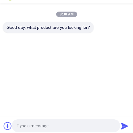
8:30 AM
Good day, what product are you looking for?
Catégories populaires
Tous
Brouilleur De Signal 
Brouilleur Portatif 
De Téléphone 
De Téléphone 
Portable
Portable
Brouilleur D'UAV De 
Brouilleur De 
Bourdon
Puissance Élevée
Brouilleur De Signal 
Brouilleur À 
De GPS
Télécommande
Brouilleur 
Brouilleur 5G
D'enregistrement 
Audio
Demandez un devis