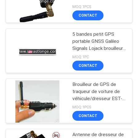
CAS
MOQ:1PCS
CONTACT
DEMANDER
5 bandes petit GPS
UN DEVIS
portable GNSS Galileo
Signals Lojack brouilleur
avec antennes intégrées
PLAN
MOQ:1PC
pour l'utilisation de la
CONTACT
DU
voiture
SITE
Brouilleur de GPS de
traqueur de voiture de
PRIVACY
véhicule/dresseur EST-
808KA2 avec l'antenne
POLICY
MOQ:1PCS
CONTACT
Antenne de dresseur de