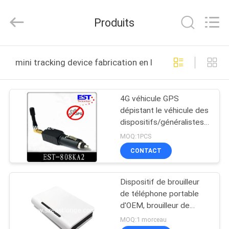
2011
-
2026
Produits
EASTLONGE
ELECTRONICS(HK)
CO.,LTD.
All
Rights
MAISON
Reserved.
mini tracking device fabrication en ligne
DES
4G véhicule GPS
PRODUITS
dépistant le véhicule des
dispositifs/généralistes
VIDÉOS
dépistant des dispositifs
MOQ:1PCS
CONTACT
AU
Dispositif de brouilleur
SUJET
de téléphone portable
DE
d'OEM, brouilleur de
fréquence de GPS pour
NOUS
MOQ:1 morceau