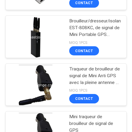
la voiture/taxi/autobus
CONTACT
VISITE
Brouilleur/dresseur/isolant
DE
EST-808KC, de signal de
L'USINE
Mini Portable GPS
antenne 3
MOQ:1PCS
CONTRÔLE
CONTACT
DE
Traqueur de brouilleur de
QUALITÉ
signal de Mini Anti GPS
avec la pleine antenne de
Tropism, aucun
CONTACTEZ-
MOQ:1PCS
commutateur
CONTACT
NOUS
Mini traqueur de
NOUVELLES
brouilleur de signal de
GPS