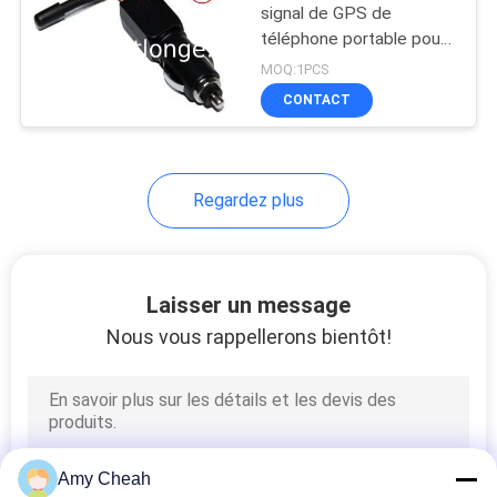
signal de GPS de
téléphone portable pour
l'anti traqueur de voiture
MOQ:1PCS
CONTACT
Regardez plus
Laisser un message
Nous vous rappellerons bientôt!
Amy Cheah