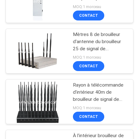
réunit tenu dans la main
CAS
MOQ:1 morceau
portatif
CONTACT
DEMANDER
Mètres 8 de brouilleur
UN DEVIS
d'antenne du brouilleur
25 de signal de
téléphone portable de
PLAN
MOQ:1 morceau
VHF 3G de fréquence
CONTACT
DU
ultra-haute
SITE
Rayon à télécommande
d'intérieur 40m de
PRIVACY
brouilleur de signal de
téléphone portable 22
POLICY
MOQ:1 morceau
antennes
CONTACT
omnidirectionnelles
À l'intérieur brouilleur de