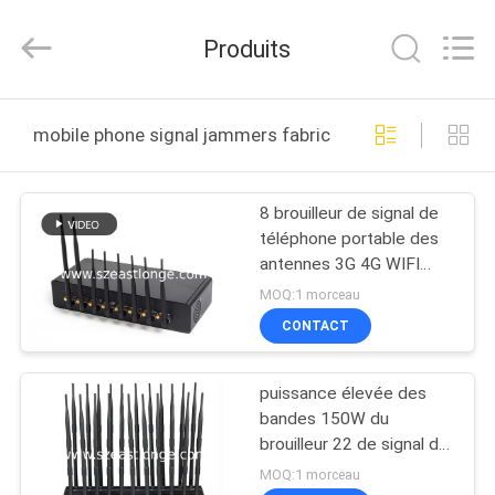
2011
-
2026
Produits
EASTLONGE
ELECTRONICS(HK)
CO.,LTD.
All
Rights
MAISON
Reserved.
mobile phone signal jammers fabrication en ligne
DES
8 brouilleur de signal de
PRODUITS
téléphone portable des
antennes 3G 4G WIFI
VIDÉOS
avec le connecteur
MOQ:1 morceau
d'USB
CONTACT
AU
puissance élevée des
SUJET
bandes 150W du
DE
brouilleur 22 de signal de
téléphone portable de
NOUS
MOQ:1 morceau