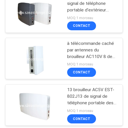
signal de téléphone
portable d'extérieur
construit dans le type
MOQ:1 morceau
stationnaire d'antennes
CONTACT
à télécommande caché
par antennes du
brouilleur AC110V 8 de
signal de téléphone
MOQ:1 morceau
portable de la fréquence
CONTACT
ultra-haute 3G
13 brouilleur AC5V EST-
802J13 de signal de
téléphone portable des
antennes 15M WIFI 4G
MOQ:1 morceau
5G
CONTACT