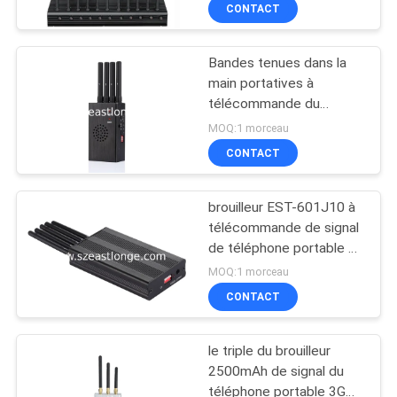
4G 5G WIFI
CONTACT
VISITE
Bandes tenues dans la
DE
main portatives à
L'USINE
télécommande du
brouilleur 5 de signal de
MOQ:1 morceau
téléphone portable
CONTRÔLE
CONTACT
DE
brouilleur EST-601J10 à
QUALITÉ
télécommande de signal
de téléphone portable de
4G WiFi
CONTACTEZ-
MOQ:1 morceau
CONTACT
NOUS
le triple du brouilleur
NOUVELLES
2500mAh de signal du
téléphone portable 3G