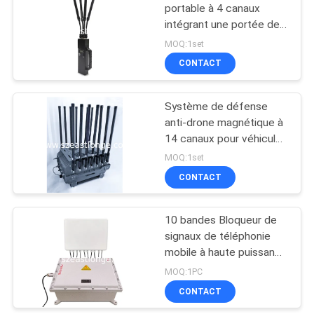
portable à 4 canaux
intégrant une portée de
brouillage de 50 à 500
MOQ:1set
mètres
CONTACT
Système de défense
anti-drone magnétique à
14 canaux pour véhicule,
alimenté par AC 220V DC
MOQ:1set
24V, contre les drones
CONTACT
FPV pour des mesures
de sécurité renforcées
10 bandes Bloqueur de
signaux de téléphonie
mobile à haute puissance
résistant à l'explosion
MOQ:1PC
pour stations-service et
CONTACT
champs pétroliers