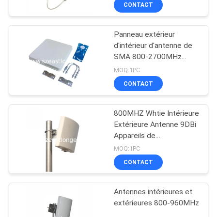
9DBi de panneau
CONTACT
VISITE
Panneau extérieur
DE
d'intérieur d'antenne de
L'USINE
SMA 800-2700MHz
avec le câble de 1m,
MOQ:1PC
blanc
CONTRÔLE
CONTACT
DE
800MHZ Whtie Intérieure
QUALITÉ
Extérieure Antenne 9DBi
Appareils de
communication
CONTACTEZ-
MOQ:1PC
CONTACT
NOUS
Antennes intérieures et
NOUVELLES
extérieures 800-960MHz