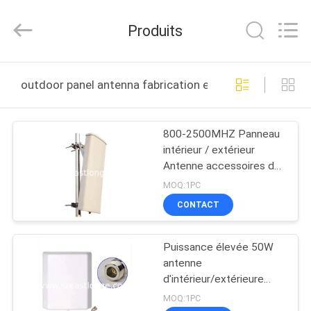
2011
-
2026
Produits
EASTLONGE
ELECTRONICS(HK)
CO.,LTD.
All
Rights
MAISON
Reserved.
outdoor panel antenna fabrication en ligne
DES
800-2500MHZ Panneau
PRODUITS
intérieur / extérieur
Antenne accessoires de
VIDÉOS
communication
MOQ:1PC
CONTACT
AU
Puissance élevée 50W
SUJET
antenne
DE
d'intérieur/extérieure
800-2500MHZ, blanc de
NOUS
MOQ:1PC