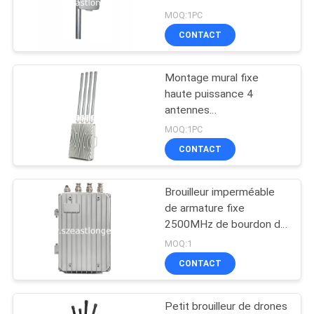
CAS
MOQ:1PC
CONTACT
DEMANDER
Montage mural fixe
UN DEVIS
haute puissance 4
antennes
omnidirectionnelles
PLAN
MOQ:1PC
Drone UAV Jammer à
CONTACT
DU
usage militaire
SITE
Brouilleur imperméable
de armature fixe
PRIVACY
2500MHz de bourdon de
25W 500m
POLICY
MOQ:1
CONTACT
Petit brouilleur de drones