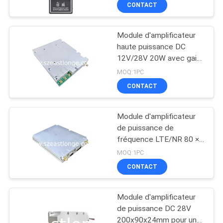
anti-espionnage
CONTACT
VISITE
Module d'amplificateur
DE
haute puissance DC
L'USINE
12V/28V 20W avec gain
de 40 dBm
MOQ:1PC
CONTRÔLE
CONTACT
DE
Module d'amplificateur
QUALITÉ
de puissance de
fréquence LTE/NR 80 ×
50 × 16 mm VSWR ≤ 1.5
CONTACTEZ-
MOQ:1PC
CONTACT
NOUS
Module d'amplificateur
NOUVELLES
de puissance DC 28V
200x90x24mm pour une