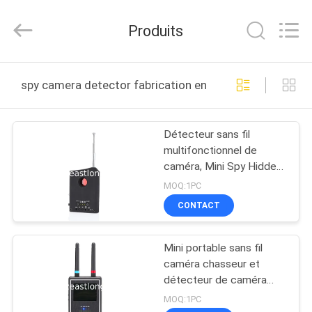
2011
-
2026
Produits
EASTLONGE
ELECTRONICS(HK)
CO.,LTD.
All
Rights
MAISON
Reserved.
spy camera detector fabrication en ligne
DES
Détecteur sans fil
PRODUITS
multifonctionnel de
caméra, Mini Spy Hidden
VIDÉOS
Bug Detector
MOQ:1PC
CONTACT
AU
Mini portable sans fil
SUJET
caméra chasseur et
DE
détecteur de caméra
WiFi IP pour l'utilisation
NOUS
MOQ:1PC