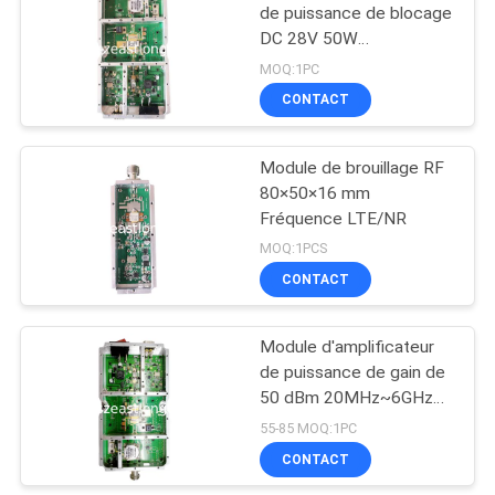
de puissance de blocage
DC 28V 50W
20MHz~6GHz
MOQ:1PC
Fréquence
CONTACT
Module de brouillage RF
80×50×16 mm
Fréquence LTE/NR
MOQ:1PCS
CONTACT
Module d'amplificateur
de puissance de gain de
50 dBm 20MHz~6GHz
165×45×20mm
55-85 MOQ:1PC
CONTACT