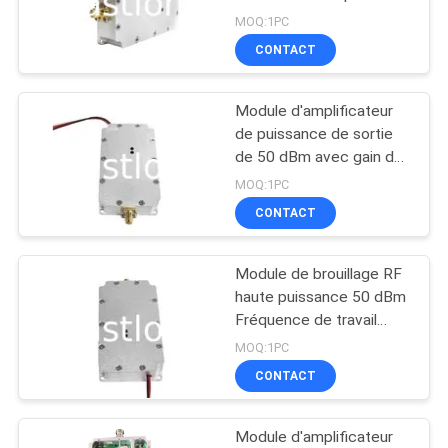
utilisation en
CAS
MOQ:1PC
communication
CONTACT
DEMANDER
Module d'amplificateur
UN DEVIS
de puissance de sortie
de 50 dBm avec gain de
55 dBm et courant de
PLAN
MOQ:1PC
fonctionnement ≤ 10 A
CONTACT
DU
SITE
Module de brouillage RF
haute puissance 50 dBm
PRIVACY
Fréquence de travail
20MHz~2700MHz
POLICY
MOQ:1PC
CONTACT
Module d'amplificateur