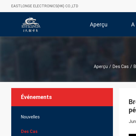
EASTLONGE ELECTRONICS(HK) CO.,LTD
Aperçu
A
Aperçu
/
Des Cas
/
B
Événements
Br
pé
Nouvelles
Jun
Des Cas