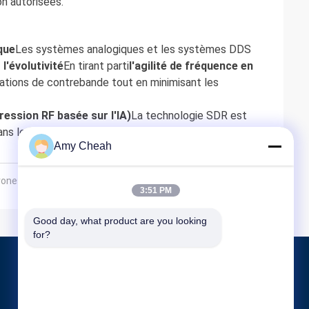
on autorisées.
que
Les systèmes analogiques et les systèmes DDS
 l'évolutivité
En tirant parti
l'agilité de fréquence en
tions de contrebande tout en minimisant les
ression RF basée sur l'IA)
La technologie SDR est
ns les prisons et au-delà.
Amy Cheah
rones portable et multi-fréquences
3:51 PM
Good day, what product are you looking 
for?
Produits
Brouilleur de signal de téléphone portable