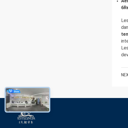
Aér
6R
Les
dan
te
int
Les
dev
NEX