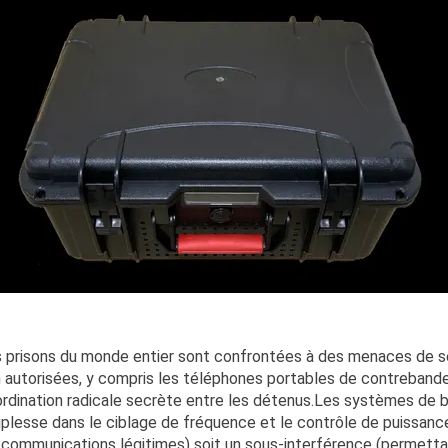
 prisons du monde entier sont confrontées à des menaces de sé
 autorisées, y compris les téléphones portables de contrebande, 
rdination radicale secrète entre les détenus.Les systèmes de b
plesse dans le ciblage de fréquence et le contrôle de puissance,
 communications légitimes) soit un sous-interférence (permettan