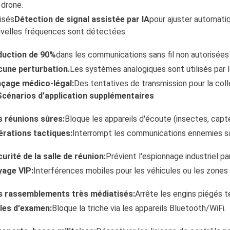
 drone.
lisés
Détection de signal assistée par IA
pour ajuster automati
velles fréquences sont détectées.
duction de 90%
dans les communications sans fil non autorisées 
une perturbation.
Les systèmes analogiques sont utilisés par l
çage médico-légal:
Des tentatives de transmission pour la col
Scénarios d'application supplémentaires
 réunions sûres:
Bloque les appareils d'écoute (insectes, capt
rations tactiques:
Interrompt les communications ennemies sa
urité de la salle de réunion:
Prévient l'espionnage industriel pa
yage VIP:
Interférences mobiles pour les véhicules ou les zones
s rassemblements très médiatisés:
Arrête les engins piégés 
les d'examen:
Bloque la triche via les appareils Bluetooth/WiFi.