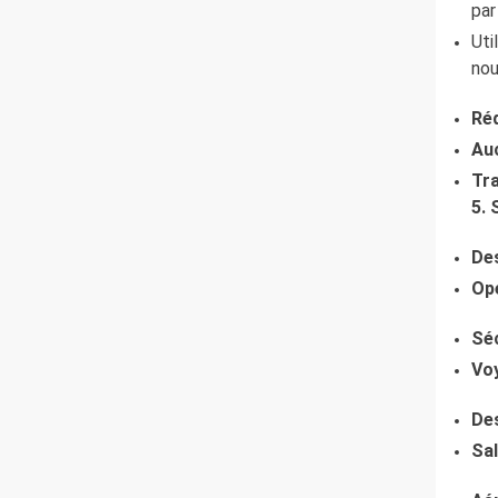
par
Uti
nou
Ré
Auc
Tra
5. 
Des
Opé
Séc
Vo
De
Sal