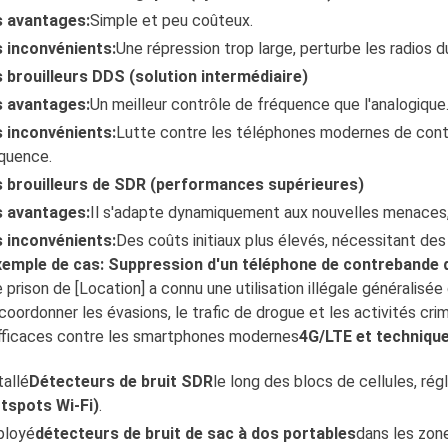
s avantages:
Simple et peu coûteux.
 inconvénients:
Une répression trop large, perturbe les radios d
 brouilleurs DDS (solution intermédiaire)
s avantages:
Un meilleur contrôle de fréquence que l'analogique
 inconvénients:
Lutte contre les téléphones modernes de contr
quence.
 brouilleurs de SDR (performances supérieures)
s avantages:
Il s'adapte dynamiquement aux nouvelles menaces,
 inconvénients:
Des coûts initiaux plus élevés, nécessitant des 
emple de cas: Suppression d'un téléphone de contrebande d
 prison de [Location] a connu une utilisation illégale générali
coordonner les évasions, le trafic de drogue et les activités crim
fficaces contre les smartphones modernes
4G/LTE et techniqu
tallé
Détecteurs de bruit SDR
le long des blocs de cellules, rég
tspots Wi-Fi)
.
ployé
détecteurs de bruit de sac à dos portables
dans les zone