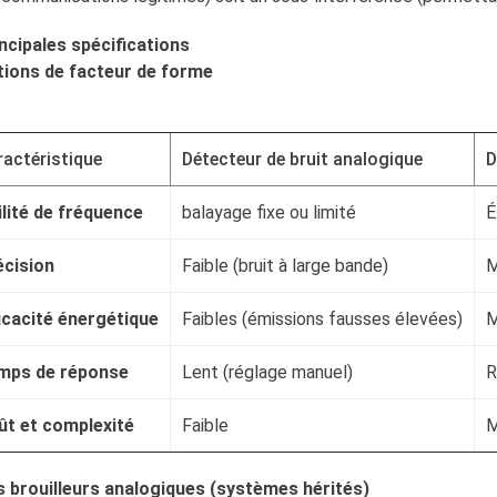
ncipales spécifications
ions de facteur de forme
actéristique
Détecteur de bruit analogique
D
lité de fréquence
balayage fixe ou limité
É
écision
Faible (bruit à large bande)
M
icacité énergétique
Faibles (émissions fausses élevées)
M
mps de réponse
Lent (réglage manuel)
R
ût et complexité
Faible
M
 brouilleurs analogiques (systèmes hérités)