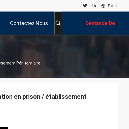
French
Contactez Nous
Demande De
Soumission
issement Pénitentiaire
ation en prison / établissement