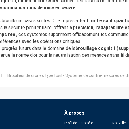
oports, bases militaires:
Désactiver les liaisons de contrôle n
ecommandations de mise en œuvre
 brouilleurs basés sur les DTS représentent une
Le saut quanti
s la sécurité pénitentiaire, offrant
la précision, l'adaptabilité et
mps réel
, ces systèmes suppriment efficacement les communica
erférences avec les opérations critiques.
 progrès futurs dans le domaine de la
brouillage cognitif (supp
enue la norme d'or pour la neutralisation des menaces sans fil da
T:
Brouilleur de drones type fusil - Système de contre-mesures de d
À propos
Profil de la société
Nouvelles