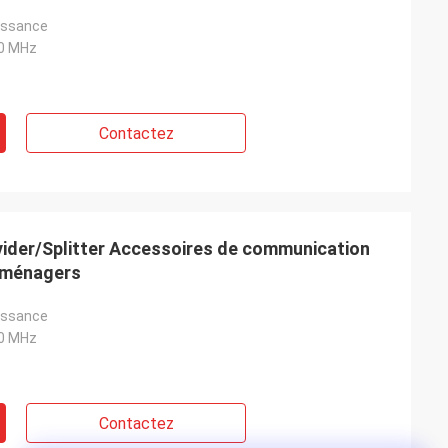
uissance
0 MHz
Contactez
ider/Splitter Accessoires de communication
roménagers
uissance
0 MHz
Contactez