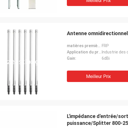
Meilleur Prix
Antenne omnidirectionnell
matières premières:
FRP
Application du projet:
Gain:
6dBi
Meilleur Prix
L'impédance d'entrée/sort
puissance/Splitter 800-