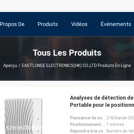
 Propos De
Produits
Vidéos
Événements
Nous
Tous Les Produits
Aperçu
/
EASTLONGE ELECTRONICS(HK) CO.,LTD Produits En Ligne
Analyses de détection de 
Portable pour le positio
Puissance de sortie:
2 W/bande (5G
Positionnement de l'exactitude:
1 mètres
Répondre à la condition:
Numéro de tél