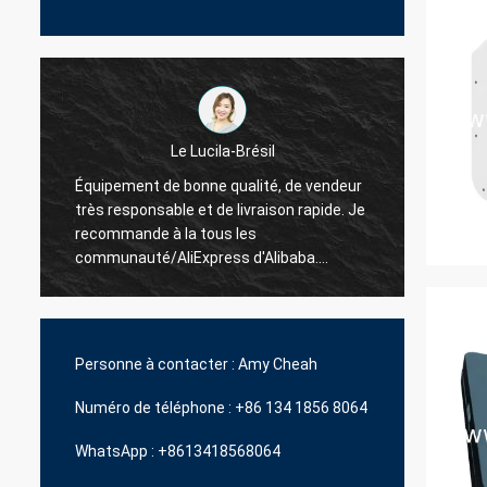
la-Brésil
La Hamadivo-France
 qualité, de vendeur
e livraison rapide. Je
Le best-seller, la bonne transaction et
us les
délai de livraison rapide
ess d'Alibaba.
ment plus d'unités.
Personne à contacter :
Amy Cheah
Numéro de téléphone :
+86 134 1856 8064
WhatsApp :
+8613418568064