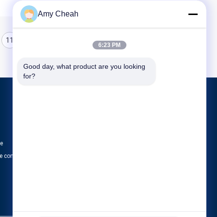
Amy Cheah
11
12
13
6:23 PM
Good day, what product are you looking 
for?
Produits
Brouilleur de signal de téléphone portable
Brouilleur portatif de téléphone portable
te
Brouilleur d'UAV de bourdon
e confidentialité
Toutes les catégories