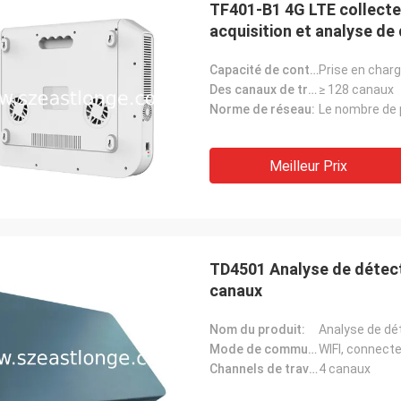
TF401-B1 4G LTE collecte
acquisition et analyse d
Capacité de contrôle:
Prise en charg
Des canaux de traitement de démodulation en descente:
≥ 128 canaux
Norme de réseau:
Le Lance-Canada
Meilleur Prix
 le
expédition rapide et aucun problèmes
TD4501 Analyse de détect
canaux
Nom du produit:
Analyse de dét
Mode de communication:
WIFI, connecte
Channels de travail:
4 canaux