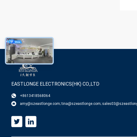
EASTLONGE ELECTRONICS(HK) CO.,LTD
+8613418568064
amy@szeastlonge.com; tina@szeastlonge.com; sales03@szeastlon