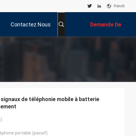
French
Contactez Nous
Demande De
Soumission
signaux de téléphonie mobile à batterie
nnement
)
éphone portable (passif)