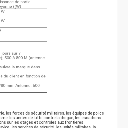
issance de sortie
yenne ((W)
 W
 W
W
 jours sur 7
e); 500 à 800 M (antenne
e suivre la marque dans
s du client en fonction de
0*90 mm; Antenne: 500
ie, les forces de sécurité militaires, les équipes de police
isme, les unités de lutte contre la drogue, les escadrons
ons sur les otages et contrôles aux frontières
vice, les services de sécurité, les unités militaires, la