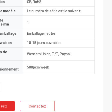
ion
CE, RoHS
e modèle
Le numéro de série est le suivant:
de
1
e min
'emballage
Emballage neutre
ivraison
10-15 jours ouvrables
s de
Western Union, T/T, Paypal
500pcs/week
isionnement
 Prix
Contactez