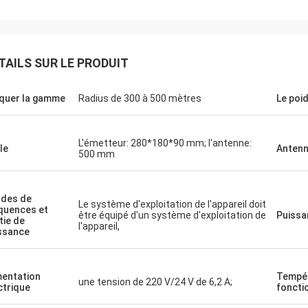
TAILS SUR LE PRODUIT
quer la gamme
Radius de 300 à 500 mètres
Le poi
Le Lance-Canada
expédition rapide et aucun problèmes
L'émetteur: 280*180*90 mm; l'antenne:
le
Anten
500 mm
des de
Le système d'exploitation de l'appareil doit
quences et
être équipé d'un système d'exploitation de
Puissa
tie de
l'appareil,
ssance
mentation
Tempér
une tension de 220 V/24 V de 6,2 A;
ctrique
foncti