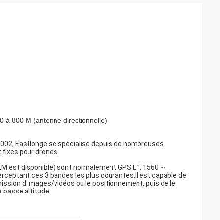
00 à 800 M (antenne directionnelle)
 2002, Eastlonge se spécialise depuis de nombreuses
t fixes pour drones.
OEM est disponible) sont normalement GPS L1: 1560 ~
rceptant ces 3 bandes les plus courantes,Il est capable de
ission d'images/vidéos ou le positionnement, puis de le
 à basse altitude.