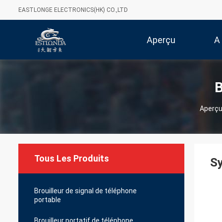
EASTLONGE ELECTRONICS(HK) CO.,LTD
Aperçu
A
B
Aperç
Tous Les Produits
Sy
Brouilleur de signal de téléphone
portable
Brouilleur portatif de téléphone