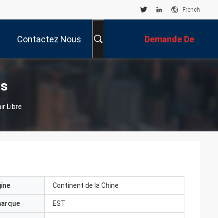
French
Contactez Nous
Demande De
Soumission
ts
r Libre
gine
Continent de la Chine
marque
EST