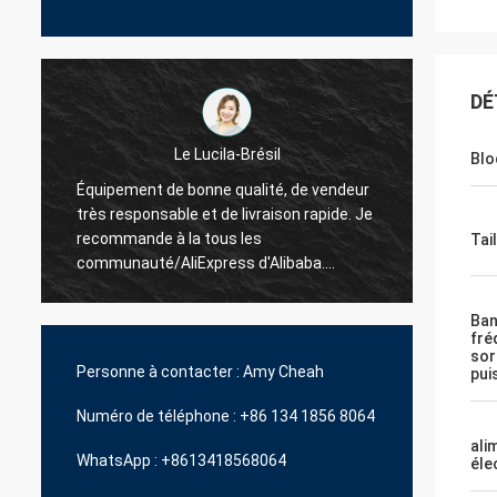
DÉ
Brésil
Blo
La Hamadivo-France
alité, de vendeur
ivraison rapide. Je
Le best-seller, la bonne transaction et le
les
délai de livraison rapide
Tail
 d'Alibaba.
t plus d'unités.
Ban
fré
sor
Personne à contacter :
Amy Cheah
pui
Numéro de téléphone :
+86 134 1856 8064
ali
WhatsApp :
+8613418568064
éle