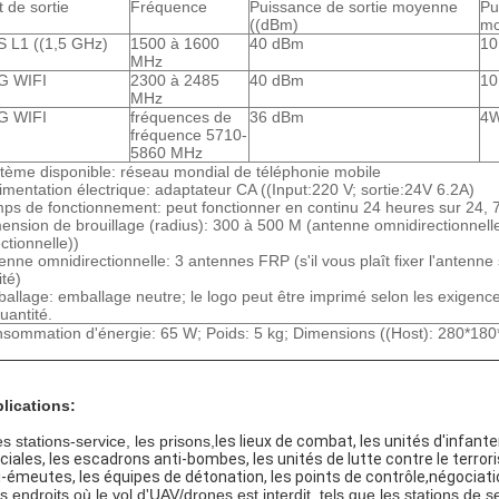
t de sortie
Fréquence
Puissance de sortie moyenne
Pu
((dBm)
mo
 L1 ((1,5 GHz)
1500 à 1600
40 dBm
10
MHz
G WIFI
2300 à 2485
40 dBm
10
MHz
G WIFI
fréquences de
36 dBm
4
fréquence 5710-
5860 MHz
tème disponible: réseau mondial de téléphonie mobile
limentation électrique: adaptateur CA ((Input:
220 V; sortie:
24V 6.2A)
ps de fonctionnement: peut fonctionner en continu 24 heures sur 24, 7
ension de brouillage (radius): 300 à 500 M (antenne omnidirectionnell
ectionnelle)
)
enne omnidirectionnelle: 3 antennes FRP (s'il vous plaît fixer l'antenn
ité)
allage: emballage neutre; le logo peut être imprimé selon les exigence
quantité.
sommation d'énergie: 65 W; Poids: 5 kg; Dimensions ((Host): 280*18
m
lications:
es stations-service, les prisons,
les lieux de combat, les unités d'infanter
ciales, les escadrons anti-bombes, les unités de lutte contre le terror
i-émeutes, les équipes de détonation, les points de contrôle,négociati
 endroits où le vol d'UAV/drones est interdit, tels que les stations de ser