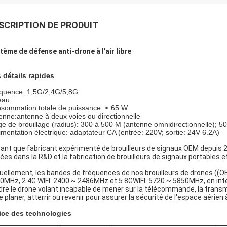
SCRIPTION DE PRODUIT
tème de défense anti-drone à l'air libre
 détails rapides
quence: 1,5G/2,4G/5,8G
'eau
sommation totale de puissance: ≤ 65 W
enne:antenne à deux voies ou directionnelle
ge de brouillage (radius): 300 à 500 M (antenne omnidirectionnelle); 5
limentation électrique: adaptateur CA (entrée: 220V; sortie: 24V 6.2A)
tant que fabricant expérimenté de brouilleurs de signaux OEM depuis
ées dans la R&D et la fabrication de brouilleurs de signaux portables e
uellement, les bandes de fréquences de nos brouilleurs de drones ((
0MHz, 2.4G WIFI: 2400 ~ 2486MHz et 5.8GWIFI: 5720 ~ 5850MHz, en inte
dre le drone volant incapable de mener sur la télécommande, la transm
re planer, atterrir ou revenir pour assurer la sécurité de l'espace aérien
ice des technologies