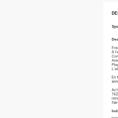
DE
Sys
Des
Fré
À l
Con
Ant
Pla
L'a
En 
ann
Act
162
ren
fai
Ind