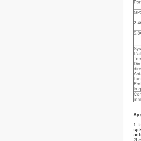
Por
GPS
2.4
5.8
Sys
L'a
Tem
Dim
dir
Ant
l'un
Emb
la 
Con
m
App
1. l
spé
ant
2Les