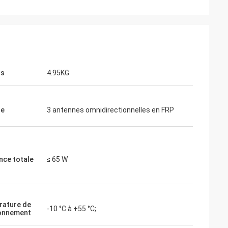
ds
4.95KG
ne
3 antennes omnidirectionnelles en FRP
nce totale
≤ 65 W
ature de
-10 °C à +55 °C;
onnement