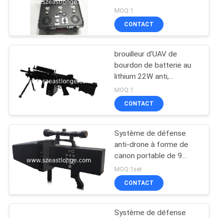
système de
CAS
MOQ:1
bourdon/bandes 5.8G 3
CONTACT
DEMANDER
brouilleur d'UAV de
UN DEVIS
bourdon de batterie au
lithium 22W anti,
intercepteur bloquant
PLAN
MOQ:1
l'arme à feu EST-707A
CONTACT
DU
SITE
Système de défense
anti-drone à forme de
PRIVACY
canon portable de 9
canaux conçu pour une
POLICY
MOQ:1set
sécurité accrue dans les
CONTACT
zones sensibles avec
une distance de blocage
de 2000 m
Système de défense