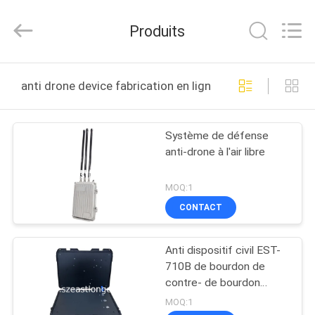
2011
-
2026
Produits
EASTLONGE
ELECTRONICS(HK)
CO.,LTD.
All
Rights
MAISON
Reserved.
anti drone device fabrication en ligne
DES
Système de défense
PRODUITS
anti-drone à l'air libre
VIDÉOS
MOQ:1
CONTACT
AU
Anti dispositif civil EST-
SUJET
710B de bourdon de
DE
contre- de bourdon
d'équipement
NOUS
MOQ:1