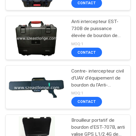
intercepteur portatif
CONTACT
d'UAV
VISITE
Anti intercepteur EST-
DE
730B de puissance
L'USINE
élevée de bourdon de
bourdon d'UAV de valise
MOQ:1
portative de brouilleur
CONTRÔLE
CONTACT
DE
Contre- intercepteur civil
QUALITÉ
d'UAV d'équipement de
bourdon du l'Anti-
bourdon 2019 de la
CONTACTEZ-
MOQ:1
science fiction portative
CONTACT
NOUS
d'arme à feu
Brouilleur portatif de
NOUVELLES
bourdon d'EST-707B, anti
valise GPS L1/2.4G de