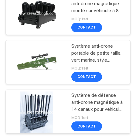
anti-drone magnétique
monté sur véhicule à 8
bandes, équipé d'une
MOQ:1set
batterie intégrée et
CONTACT
d'une alimentation DC
24V, offrant une défense
robuste contre les
Système anti-drone
drones intrusifs
portable de petite taille,
vert marine, style
pistolet, 6/8 bandes,
MOQ:1set
avec batterie intégrée
CONTACT
pour l'interception de
drones
Système de défense
anti-drone magnétique à
14 canaux pour véhicule,
alimenté par AC 220V DC
MOQ:1set
24V, contre les drones
CONTACT
FPV pour des mesures