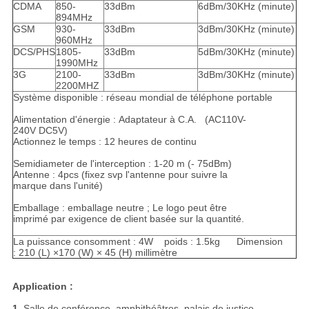
CDMA
850-
33dBm
6dBm/30KHz (minute)
894MHz
GSM
930-
33dBm
3dBm/30KHz (minute)
960MHz
DCS/PHS
1805-
33dBm
5dBm/30KHz (minute)
1990MHz
3G
2100-
33dBm
3dBm/30KHz (minute)
2200MHZ
Système disponible : réseau mondial de téléphone portable
Alimentation d'énergie : Adaptateur à C.A. (AC110V-
240V DC5V)
Actionnez le temps : 12 heures de continu
Semidiameter de l'interception : 1-20 m (- 75dBm)
Antenne : 4pcs (fixez svp l'antenne pour suivre la
marque dans l'unité)
Emballage : emballage neutre ; Le logo peut être
imprimé par exigence de client basée sur la quantité.
La puissance consomment : 4W poids : 1.5kg Dimension
: 210 (L) ×170 (W) × 45 (H) millimètre
Application :
1.
Salle de conférence, amphithéâtres, palais de justice,