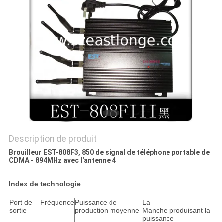
CAS
DEMANDER
UN DEVIS
PLAN
DU
SITE
Description de produit
Brouilleur EST-808F3, 850 de signal de téléphone portable de
PRIVACY
CDMA - 894MHz avec l'antenne 4
POLICY
Index de technologie
Port de
Fréquence
Puissance de
La
sortie
production moyenne
Manche produisant la
puissance