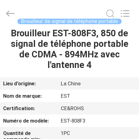
2011
-
2026
EASTLONGE
ELECTRONICS(HK)
Brouilleur de signal de téléphone portable
CO.,LTD.
All
Rights
Brouilleur EST-808F3, 850 de
MAISON
Reserved.
signal de téléphone portable
DES
de CDMA - 894MHz avec
PRODUITS
l'antenne 4
VIDÉOS
Lieu d'origine:
La Chine
Nom de marque:
EST
AU
Certification:
CE&ROHS
SUJET
Numéro de modèle:
EST-808F3
DE
NOUS
Quantité de
1PC