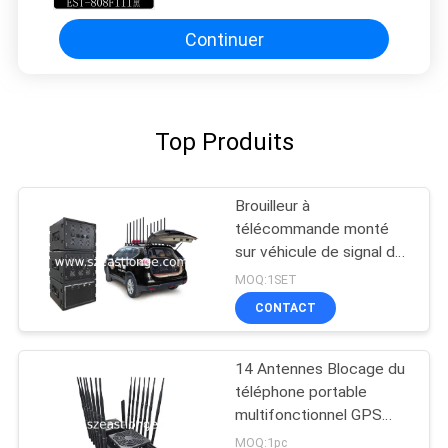
Continuer
Top Produits
Brouilleur à
télécommande monté
sur véhicule de signal de
téléphone portable de
MOQ:1SET
GSM 3G 4G LTE 5G WIFI
CONTACT
GPS
14 Antennes Blocage du
téléphone portable
multifonctionnel GPS
Interférence VHF UHF 5-
MOQ:1pc