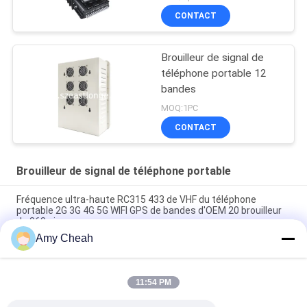
80m
CONTACT
Brouilleur de signal de
téléphone portable 12
bandes
MOQ:1PC
CONTACT
Brouilleur de signal de téléphone portable
Fréquence ultra-haute RC315 433 de VHF du téléphone
portable 2G 3G 4G 5G WIFI GPS de bandes d'OEM 20 brouilleur
de 868 signaux
Amy Cheah
40W puissance moyenne 1-50m brouilleur de signal de
téléphone portable de 8 canaux pour la prison
11:54 PM
Dresseur omnidirectionnel d'intérieur du brouilleur 33dBm
4Band de signal de téléphone d'Ellular