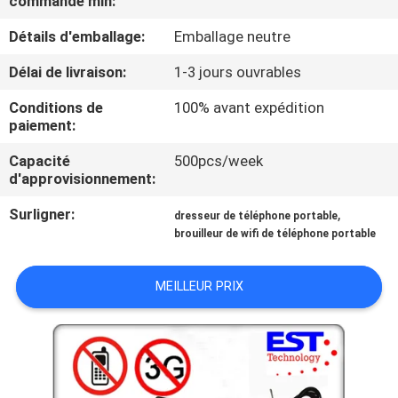
commande min:
Détails d'emballage:
Emballage neutre
VISITE
DE
Délai de livraison:
1-3 jours ouvrables
L'USINE
Conditions de
100% avant expédition
paiement:
CONTRÔLE
Capacité
500pcs/week
d'approvisionnement:
DE
Surligner:
,
QUALITÉ
dresseur de téléphone portable
brouilleur de wifi de téléphone portable
CONTACTEZ-
MEILLEUR PRIX
NOUS
NOUVELLES