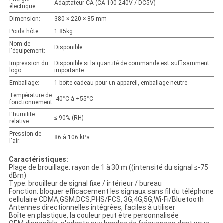
Adaptateur CA (CA 100-240V / DC5V)
électrique:
Dimension:
380 × 220 × 85 mm
Poids hôte:
1.85kg
Nom de
Disponible
l'équipement:
Impression du
Disponible si la quantité de commande est suffisamment
logo:
importante.
Emballage:
1 boîte cadeau pour un appareil, emballage neutre
Température de
-40°C à +55°C
fonctionnement:
L'humilité
≤ 90% (RH)
relative
Pression de
86 à 106 kPa
l'air:
Caractéristiques:
Plage de brouillage: rayon de 1 à 30 m ((intensité du signal ≤-75
dBm)
Type: brouilleur de signal fixe / intérieur / bureau
Fonction: bloquer efficacement les signaux sans fil du téléphone
cellulaire CDMA,GSM,DCS,PHS/PCS, 3G,4G,5G,Wi-Fi/Bluetooth
Antennes directionnelles intégrées, faciles à utiliser
Boîte en plastique, la couleur peut être personnalisée