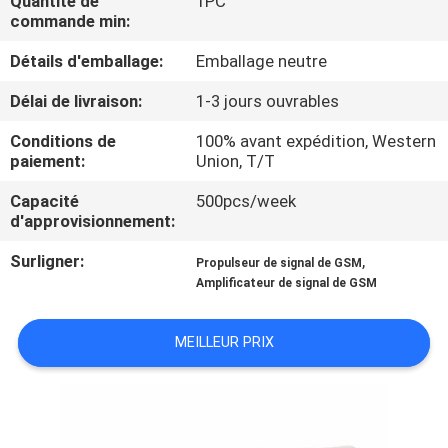
Quantité de
1PC
commande min:
VISITE
Détails d'emballage:
Emballage neutre
DE
Délai de livraison:
1-3 jours ouvrables
L'USINE
Conditions de
100% avant expédition, Western
paiement:
Union, T/T
CONTRÔLE
Capacité
500pcs/week
DE
d'approvisionnement:
QUALITÉ
Surligner:
,
Propulseur de signal de GSM
Amplificateur de signal de GSM
CONTACTEZ-
NOUS
MEILLEUR PRIX
NOUVELLES