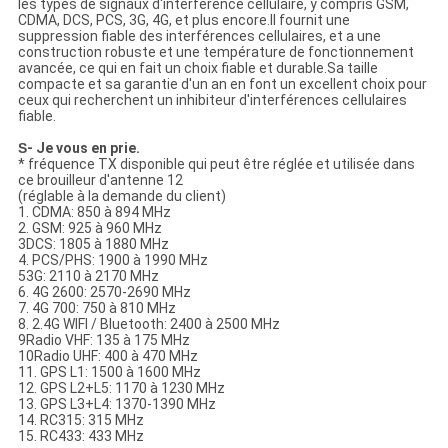
les types de signaux d'interférence cellulaire, y compris GSM,
CDMA, DCS, PCS, 3G, 4G, et plus encore.Il fournit une
suppression fiable des interférences cellulaires, et a une
construction robuste et une température de fonctionnement
avancée, ce qui en fait un choix fiable et durable.Sa taille
compacte et sa garantie d'un an en font un excellent choix pour
ceux qui recherchent un inhibiteur d'interférences cellulaires
fiable.
S
- Je vous en prie.
* fréquence TX disponible qui peut être réglée et utilisée dans
ce brouilleur d'antenne 12
(réglable à la demande du client)
1. CDMA: 850 à 894 MHz
2. GSM: 925 à 960 MHz
3DCS: 1805 à 1880 MHz
4. PCS/PHS: 1900 à 1990 MHz
53G: 2110 à 2170 MHz
6. 4G 2600: 2570-2690 MHz
7. 4G 700: 750 à 810 MHz
8. 2.4G WIFI / Bluetooth: 2400 à 2500 MHz
9Radio VHF: 135 à 175 MHz
10Radio UHF: 400 à 470 MHz
11. GPS L1: 1500 à 1600 MHz
12. GPS L2+L5: 1170 à 1230 MHz
13. GPS L3+L4: 1370-1390 MHz
14. RC315: 315 MHz
15. RC433: 433 MHz