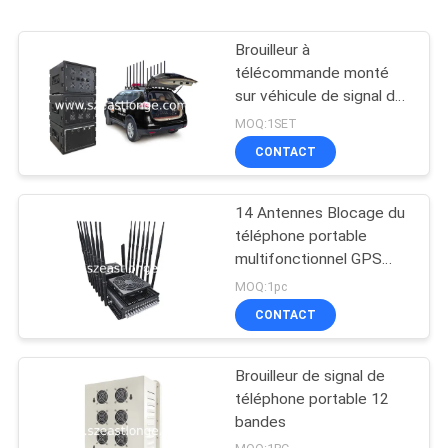
Brouilleur à
télécommande monté
sur véhicule de signal de
téléphone portable de
MOQ:1SET
GSM 3G 4G LTE 5G WIFI
CONTACT
GPS
14 Antennes Blocage du
téléphone portable
multifonctionnel GPS
Interférence VHF UHF 5-
MOQ:1pc
80m
CONTACT
Brouilleur de signal de
téléphone portable 12
bandes