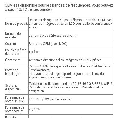
OEM est disponible pour les bandes de fréquences, vous pouvez
choisir 10/12 de ces bandes.
Détecteur de signaux 5G pour téléphone portable OEM avec
Nom du produit:
antennes intégrées et écran LCD pour salle de conférence /
école
Numéro de
Le numéro de série est le suivant:
modèle:
Couleur:
Blanc, ou OEM (avec MOQ)
Pour les pièces
1 pièce
détachées:
L' antenne:
Antennes directionnelles intégrées de 10/12 pièces
Radius 1-30M [le signal cellulaire doit être ≤-75dBm dans
Portée de
l'emplacement]
brouillage:
Le rayon de brouillage dépend toujours de la force du
signal dans une zone donnée
Téléphonie cellulaire mondiale 2G 3G 4G 5G & GPS & WIFI &
Système
Radiodiffusion et télévision / réseau d'aviation et de
disponible:
navigation
Puissance de
+33dBm / 2W, peut être réglé
sortie unique:
Puissance de
20/24W
sortie totale:
Énergie