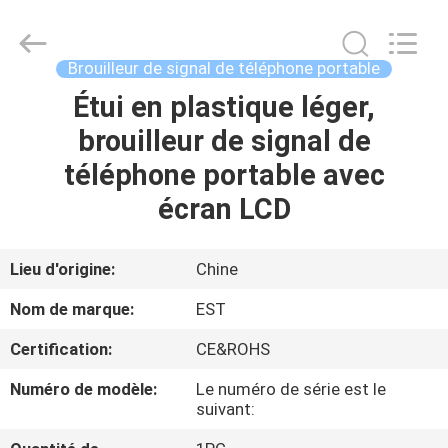
2011
-
2026
EASTLONGE
ELECTRONICS(HK)
Brouilleur de signal de téléphone portable
CO.,LTD.
All
Rights
Étui en plastique léger,
MAISON
Reserved.
brouilleur de signal de
DES
téléphone portable avec
PRODUITS
écran LCD
VIDÉOS
Lieu d'origine:
Chine
Nom de marque:
EST
AU
Certification:
CE&ROHS
SUJET
Numéro de modèle:
Le numéro de série est le
DE
suivant:
NOUS