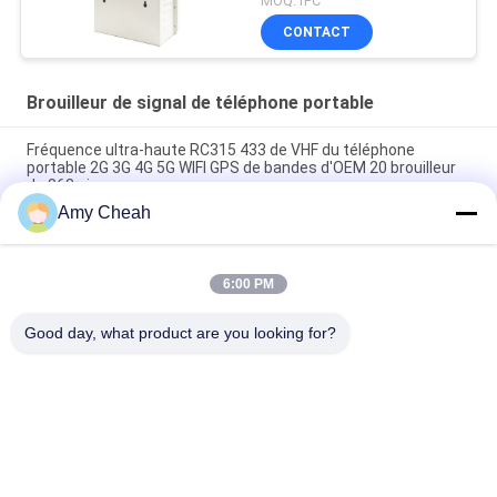
MOQ:1PC
CONTACT
Brouilleur de signal de téléphone portable
Fréquence ultra-haute RC315 433 de VHF du téléphone
portable 2G 3G 4G 5G WIFI GPS de bandes d'OEM 20 brouilleur
de 868 signaux
Amy Cheah
40W puissance moyenne 1-50m brouilleur de signal de
téléphone portable de 8 canaux pour la prison
6:00 PM
Dresseur omnidirectionnel d'intérieur du brouilleur 33dBm
4Band de signal de téléphone d'Ellular
Good day, what product are you looking for?
Catégories populaires
Tous
Brouilleur De Signal 
Brouilleur Portatif 
De Téléphone 
De Téléphone 
Portable
Portable