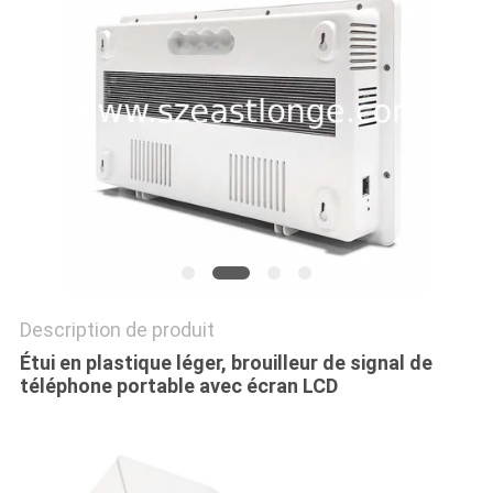
CAS
DEMANDER
UN DEVIS
PLAN
DU
SITE
Description de produit
PRIVACY
Étui en plastique léger, brouilleur de signal de
POLICY
téléphone portable avec écran LCD