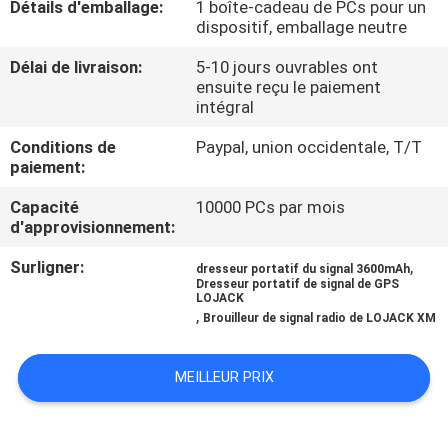
Détails d'emballage:
1 boîte-cadeau de PCs pour un
dispositif, emballage neutre
VISITE
Délai de livraison:
5-10 jours ouvrables ont
DE
ensuite reçu le paiement
intégral
L'USINE
Conditions de
Paypal, union occidentale, T/T
paiement:
CONTRÔLE
Capacité
10000 PCs par mois
DE
d'approvisionnement:
QUALITÉ
Surligner:
,
dresseur portatif du signal 3600mAh
Dresseur portatif de signal de GPS
LOJACK
CONTACTEZ-
,
Brouilleur de signal radio de LOJACK XM
NOUS
MEILLEUR PRIX
NOUVELLES