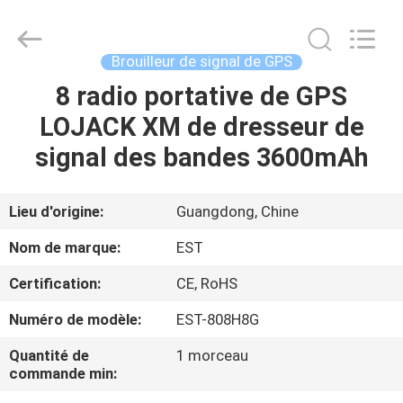
2011
-
2026
EASTLONGE
ELECTRONICS(HK)
Brouilleur de signal de GPS
CO.,LTD.
All
Rights
8 radio portative de GPS
MAISON
Reserved.
LOJACK XM de dresseur de
DES
signal des bandes 3600mAh
PRODUITS
Lieu d'origine:
Guangdong, Chine
VIDÉOS
Nom de marque:
EST
Certification:
CE, RoHS
AU
Numéro de modèle:
EST-808H8G
SUJET
DE
Quantité de
1 morceau
commande min:
NOUS