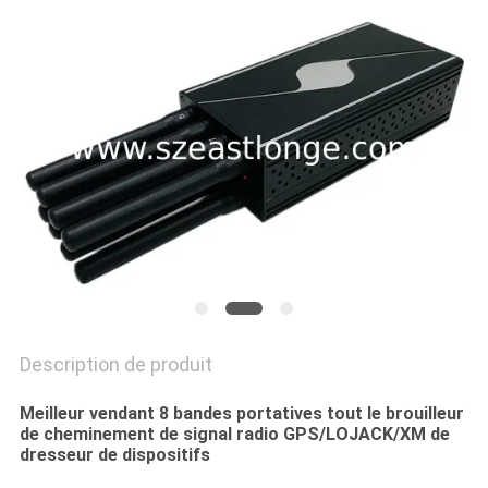
CAS
DEMANDER
UN DEVIS
PLAN
DU
SITE
PRIVACY
Description de produit
POLICY
Meilleur vendant 8 bandes portatives tout le brouilleur
de cheminement de signal radio GPS/LOJACK/XM de
dresseur de dispositifs