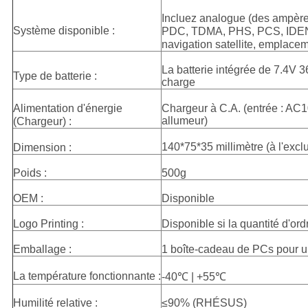
Système disponible :
navigation satellite, emplacem
La batterie intégrée de 7.4V 3
Type de batterie :
charge
Alimentation d'énergie

Chargeur à C.A. (entrée : AC1
140*75*35 millimètre (à l'exc
Dimension :
Poids :
500g
OEM :
Disponible
Logo Printing :
Disponible si la quantité d'or
Emballage :
1 boîte-cadeau de PCs pour un
La température fonctionnante :
-40℃ | +55℃
Humilité relative :
≤90% (RHÉSUS)