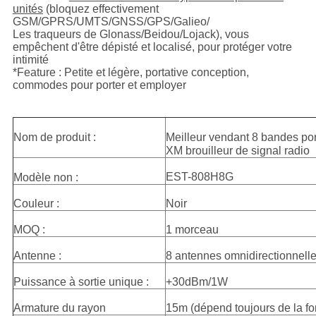
unités
(bloquez effectivement
GSM/GPRS/UMTS/GNSS/GPS/Galieo/
Les traqueurs de Glonass/Beidou/Lojack), vous
empêchent d'être dépisté et localisé, pour protéger votre
intimité
*Feature : Petite et légère, portative conception,
commodes pour porter et employer
Nom de produit :
Meilleur vendant 8 bandes por
XM brouilleur de signal radio
EST-808H8G
Modèle non :
Couleur :
Noir
MOQ :
1 morceau
Antenne :
8 antennes omnidirectionnell
Puissance à sortie unique :
+30dBm/1W
Armature du rayon
15m (dépend toujours de la fo