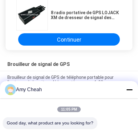
8 radio portative de GPS LOJACK
XM de dresseur de signal des
bandes 3600mAh
Continuer
Brouilleur de signal de GPS
Brouilleur de signal de GPS de téléphone portable pour
l'antenne de la voiture 4 bloquant la gamme 1-20m
Amy Cheah
dresseur du brouilleur 1500MHZ de signal de 800mW 30dBm
GPS, brouilleur de généralistes
11:05 PM
Brouilleur de signal de Wifi GPS de 5 canaux, brouilleur mobile
de dresseur de 30dBm GPS
Good day, what product are you looking for?
Catégories populaires
Tous