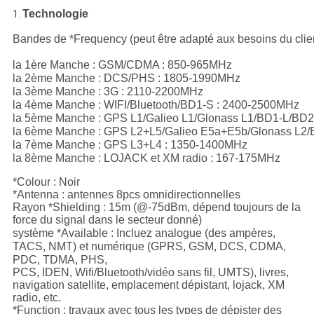
Technologie
1.
Bandes de *Frequency (peut être adapté aux besoins du client
la 1ère Manche : GSM/CDMA : 850-965MHz

la 2ème Manche : DCS/PHS : 1805-1990MHz

la 3ème Manche : 3G : 2110-2200MHz

la 4ème Manche : WIFI/Bluetooth/BD1-S : 2400-2500MHz

la 5ème Manche : GPS L1/Galieo L1/Glonass L1/BD1-L/BD2
la 6ème Manche : GPS L2+L5/Galieo E5a+E5b/Glonass L2/
la 7ème Manche : GPS L3+L4 : 1350-1400MHz

la 8ème Manche : LOJACK et XM radio : 167-175MHz
*Colour : Noir
*Antenna : antennes 8pcs omnidirectionnelles
Rayon *Shielding : 15m (@-75dBm, dépend toujours de la
force du signal dans le secteur donné)
système
*Available
:
Incluez analogue (des ampères,
TACS, NMT) et numérique (GPRS, GSM, DCS, CDMA,
PDC, TDMA, PHS,
PCS, IDEN, Wifi/Bluetooth/vidéo sans fil, UMTS), livres,
navigation satellite, emplacement dépistant, lojack, XM
radio, etc.
*Function :
travaux avec tous les types de dépister des