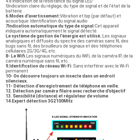
4.8 Indication de la résistance du signal LED
5Indication claire du réglage, du type de signal et de l'état de la
batterie.
6.Modes d'avertissement
:
Vibration et bip (par défaut) et
acoustique: Identification du signal audio
7Indication automatique du type de signal
:
Cet appareil
indiquera automatiquement le signal détecté.
Le système de gestion de l'énergie est utilisé.
:
Les signaux
analogiques et diffusés du spectre des caméras sans fil, des
bugs sans fil, des brouilleurs de signaux et des téléphones
cellulaires 2G/3G/4G, etc.
8- Le Wifi.
Les signaux numériques du WiFi, de la caméra IP, de la
caméra numérique sans fil, etc.
9.Identification du réseau Wi-Fi
: Sans interférer avec le Wi-Fi
permanent
10- On découvre toujours un insecte dans un endroit
silencieux.
11- Détection d'enregistrement de téléphone en veille.
12. Détection par caméra filaire avec recherche d'objectif
13. Sensibilité (distance) et régulateur de volume
14.Expert détection 3G2100MHz