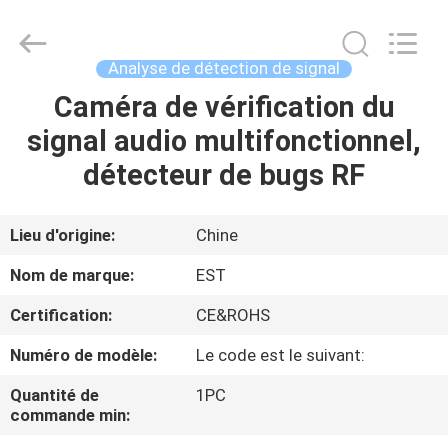
2011
-
2026
EASTLONGE
ELECTRONICS(HK)
Analyse de détection de signal
CO.,LTD.
All
Rights
Caméra de vérification du
MAISON
Reserved.
signal audio multifonctionnel,
DES
détecteur de bugs RF
PRODUITS
Lieu d'origine:
Chine
VIDÉOS
Nom de marque:
EST
Certification:
CE&ROHS
AU
Numéro de modèle:
Le code est le suivant:
SUJET
DE
Quantité de
1PC
commande min:
NOUS