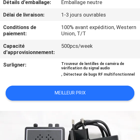
Détails d'emballage:
Emballage neutre
VISITE
Délai de livraison:
1-3 jours ouvrables
DE
Conditions de
100% avant expédition, Western
paiement:
Union, T/T
L'USINE
Capacité
500pcs/week
d'approvisionnement:
CONTRÔLE
Surligner:
Trouveur de lentilles de caméra de
DE
vérification du signal audio
,
Détecteur de bugs RF multifonctionnel
QUALITÉ
MEILLEUR PRIX
CONTACTEZ-
NOUS
NOUVELLES