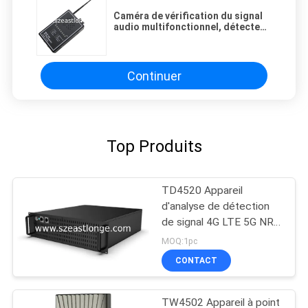
Caméra de vérification du signal
audio multifonctionnel, détecteur
de bugs RF
Continuer
Top Produits
TD4520 Appareil
d'analyse de détection
de signal 4G LTE 5G NR
monté sur véhicule
MOQ:1pc
CONTACT
TW4502 Appareil à point