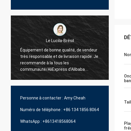
DÉ
La Hamadivo-France
Nom
e
Le best-seller, la bonne transaction et le
expédi
délai de livraison rapide
Ond
ban
Personne à contacter :
Amy Cheah
Tail
Numéro de téléphone :
+86 134 1856 8064
WhatsApp :
+8613418568064
Pla
fré