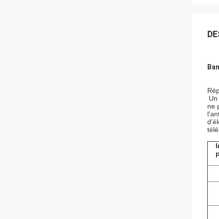
DE
Ban
Rép
Un 
ne 
l'a
d'é
tél
I
p