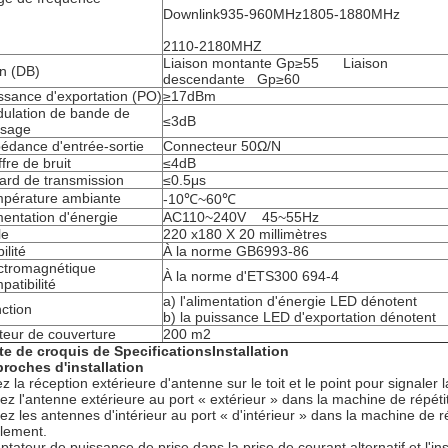
Downlink935-960MHz1805-1880MHz
2110-2180MHZ
Liaison montante Gp≥55 Liaison
n (DB)
descendante Gp≥60
ssance d'exportation (PO)
≥17dBm
ulation de bande de
≤3dB
ssage
édance d'entrée-sortie
Connecteur 50Ω/N
ffre de bruit
≤4dB
ard de transmission
≤0.5μs
pérature ambiante
-10℃~60℃
mentation d'énergie
AC110~240V 45~55Hz
le
220 x180 X 20 millimètres
ilité
À la norme GB6993-86
ctromagnétique
À la norme d'ETS300 694-4
patibilité
a) l'alimentation d'énergie LED dénotent
ction
b) la puissance LED d'exportation dénotent
teur de couverture
200 m2
te de croquis de SpecificationsInstallation
roches d'installation
z la réception extérieure d'antenne sur le toit et le point pour signaler l
iez l'antenne extérieure au port « extérieur » dans la machine de répétit
iez les antennes d'intérieur au port « d'intérieur » dans la machine de r
lement.
tateur de puissance de prise dans la prise de courant alternatif et l'insta