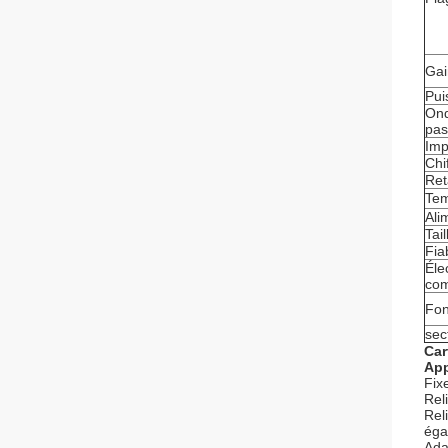
Gai
Pui
Ond
pa
Imp
Chi
Ret
Tem
Ali
Tail
Fiab
Éle
com
Fon
sec
Car
App
Fixe
Rel
Rel
éga
Adap