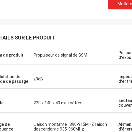
Meilleur
TAILS SUR LE PRODUIT
Le Lance-Canada
Puissa
 de produit
Propulseur de signal de GSM
d'expo
tion rapide et aucun problèmes
ulation de
Impéd
≤3dB
de de passage
d'entr
secteu
le
220 x 140 x 40 millimètres
couver
ge de
Liaison montante : 890-915MHZ liaison
Alimen
quence
descendante 935-960MHz
d'éner