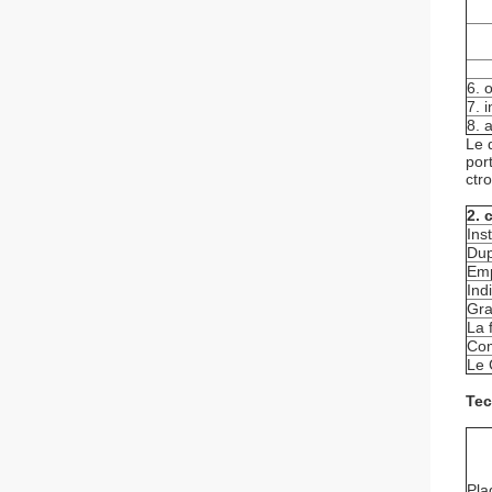
6. 
7. i
8. 
Le d
por
ctr
2. 
Ins
Dup
Emp
Ind
Gra
La 
Com
Le 
Tec
Pla