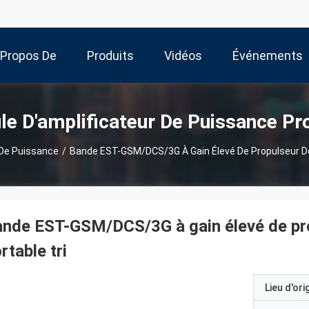
 Propos De
Produits
Vidéos
Événements
Nous
e D'amplificateur De Puissance Pr
 De Puissance
/
Bande EST-GSM/DCS/3G À Gain Élevé De Propulseur De 
nde EST-GSM/DCS/3G à gain élevé de pro
rtable tri
Lieu d'ori