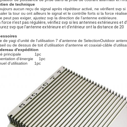
tien de technique
toujours aucun reçu de signal après répétiteur activé, ne vérifient svp si
aler la tour ou ont ailleurs le signal et le contrôle forts si la force réal
ne peut pas exiger, ajustez svp la direction de l'antenne extérieure.
la force n'est pas régulière, vérifiez svp si les antennes extérieures et d
urez svp que l'antenne extérieure et d'intérieur ont la distance de 20
essoires
e de yagi d'unité de l'utilisation 7 d'antenne de SelectionOutdoor anten
eil ou de dessus de toit d'utilisation d'antenne et coaxial-câble d'utilisat
dereau d'expédition
ité principale 1pc
mentation d'énergie 1pc
uel d'utilisation 1pc