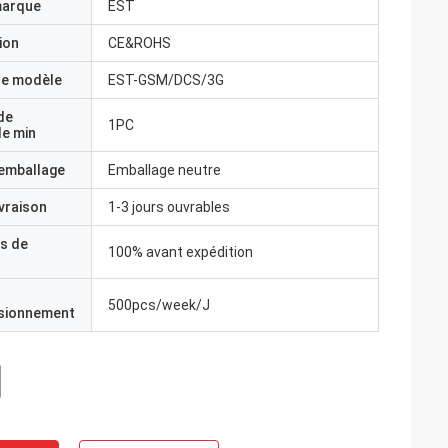
marque
EST
ion
CE&ROHS
e modèle
EST-GSM/DCS/3G
de
1PC
e min
'emballage
Emballage neutre
ivraison
1-3 jours ouvrables
s de
100% avant expédition
500pcs/week/J
isionnement