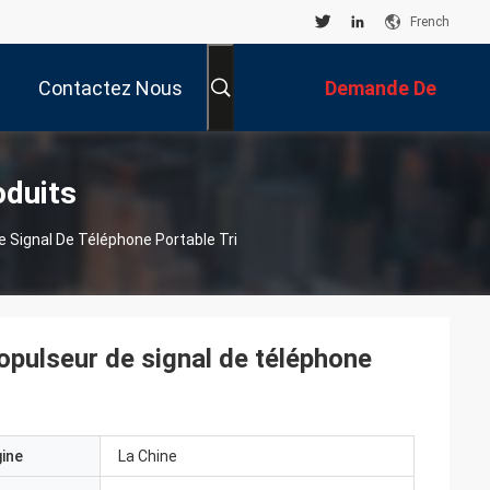
French
Contactez Nous
Demande De
Soumission
oduits
Signal De Téléphone Portable Tri
pulseur de signal de téléphone
gine
La Chine