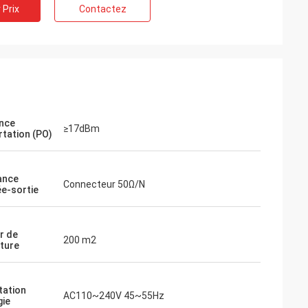
 Prix
Contactez
nce
≥17dBm
rtation (PO)
ance
Connecteur 50Ω/N
ée-sortie
r de
200 m2
ture
tation
AC110~240V 45~55Hz
gie