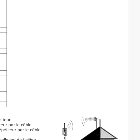
a tour.
eur par le câble.
épétiteur par le câble
llation de finition.