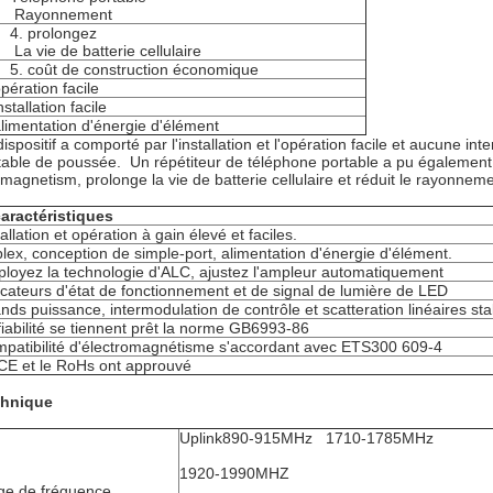
Rayonnement
4. prolongez
La vie de batterie cellulaire
5. coût de construction économique
opération facile
nstallation facile
alimentation d'énergie d'élément
ispositif a comporté par l'installation et l'opération facile et aucune int
table de poussée. Un répétiteur de téléphone portable a pu également 
omagnetism, prolonge la vie de batterie cellulaire et réduit le rayonnem
caractéristiques
tallation et opération à gain élevé et faciles.
lex, conception de simple-port, alimentation d'énergie d'élément.
loyez la technologie d'ALC, ajustez l'ampleur automatiquement
icateurs d'état de fonctionnement et de signal de lumière de LED
nds puissance, intermodulation de contrôle et scatteration linéaires st
fiabilité se tiennent prêt la norme GB6993-86
patibilité d'électromagnétisme s'accordant avec ETS300 609-4
CE et le RoHs ont approuvé
hnique
Uplink890-915MHz 1710-1785MHz
1920-1990MHZ
ge de fréquence