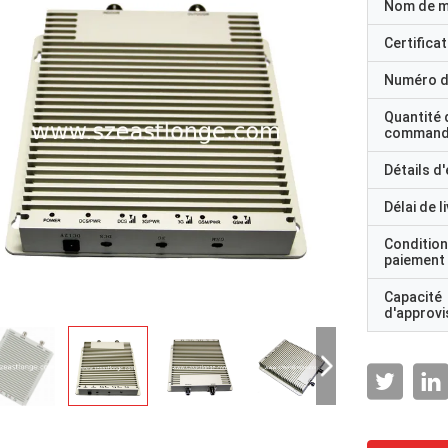
Nom de 
Certificat
Numéro d
Quantité 
command
Détails d
Délai de l
Condition
paiement
Capacité
d'approv