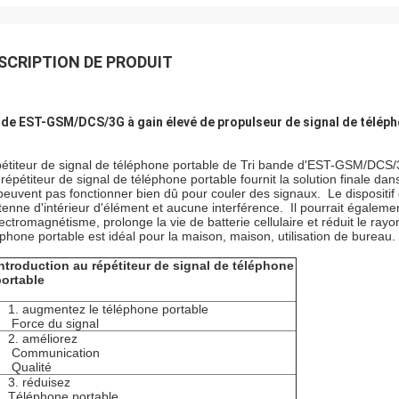
SCRIPTION DE PRODUIT
de EST-GSM/DCS/3G à gain élevé de propulseur de signal de télépho
étiteur de signal de téléphone portable de Tri bande d'EST-GSM/DCS
répétiteur de signal de téléphone portable fournit la solution finale da
peuvent pas fonctionner bien dû pour couler des signaux. Le dispositif de 
ntenne d'intérieur d'élément et aucune interférence. Il pourrait égaleme
lectromagnétisme, prolonge la vie de batterie cellulaire et réduit le r
éphone portable est idéal pour la maison, maison, utilisation de bureau.
ntroduction au répétiteur de signal de téléphone
ortable
1. augmentez le téléphone portable
Force du signal
2. améliorez
Communication
Qualité
3. réduisez
Téléphone portable