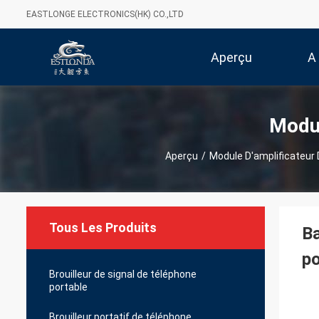
EASTLONGE ELECTRONICS(HK) CO.,LTD
Aperçu
A
Modul
Aperçu
/
Module D'amplificateur
Tous Les Produits
Ba
po
Brouilleur de signal de téléphone
portable
Brouilleur portatif de téléphone