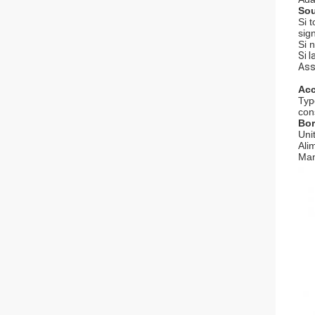
Sou
Si 
sign
Si 
Si 
Ass
Acc
Typ
cons
Bor
Un
Ali
Man