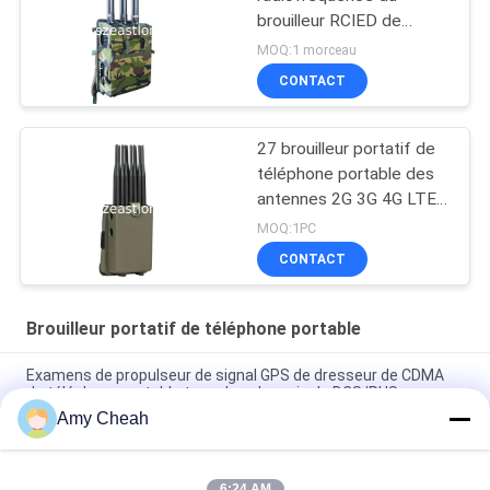
brouilleur RCIED de
téléphone portable de
MOQ:1 morceau
radio de 80m
CONTACT
27 brouilleur portatif de
téléphone portable des
antennes 2G 3G 4G LTE
5G WIFI avec le blocage
MOQ:1PC
de radio de fréquence
CONTACT
ultra-haute FM de VHF
de GPS
Brouilleur portatif de téléphone portable
Examens de propulseur de signal GPS de dresseur de CDMA
de téléphone portable tenu dans la main de DCS/PHS
Amy Cheah
28 bandes Brouilleur de téléphone portable WIFI GPS UHF VHF
315 433 12 mois de garantie
6:24 AM