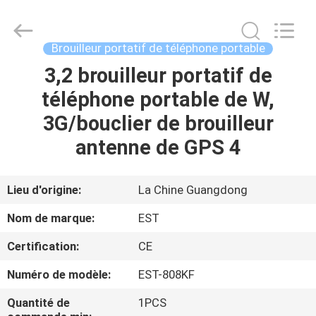
2011
-
2026
EASTLONGE
ELECTRONICS(HK)
Brouilleur portatif de téléphone portable
CO.,LTD.
All
Rights
3,2 brouilleur portatif de
MAISON
Reserved.
téléphone portable de W,
DES
3G/bouclier de brouilleur
PRODUITS
antenne de GPS 4
VIDÉOS
Lieu d'origine:
La Chine Guangdong
Nom de marque:
EST
AU
Certification:
CE
SUJET
Numéro de modèle:
EST-808KF
DE
NOUS
Quantité de
1PCS