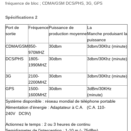
fréquence de bloc ; CDMA/GSM DCS/PHS, 3G, GPS
Spécifications 2
Port de
Fréquence
Puissance de
La
sortie
production moyenne
Manche produisant la
puissance
CDMA/GSM
850-
30dbm
3dbm/30Khz (minute)
970MHZ
DCS/PHS
1805-
30dbm
3dbm/30Khz (minute)
1990MHZ
3G
2100-
30dbm
3dbm/30Khz (minute)
2200MHZ
GPS
1500-
30dbm
3dBm/30KHz
1600MHZ
(minute)
Système disponible : réseau mondial de téléphone portable
Alimentation d'énergie : Adaptateur à C.A. (C.A. 110-
240V DC9V)
Actionnez le temps : 2 ou 3 heures de continu
Semidiameter de l'interception : 1-10 m (- 75dBm)