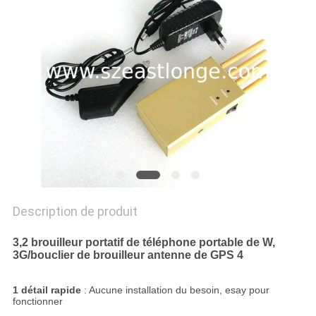
CAS
DEMANDER
UN DEVIS
PLAN
DU
SITE
Description de produit
PRIVACY
3,2 brouilleur portatif de téléphone portable de W,
POLICY
3G/bouclier de brouilleur antenne de GPS 4
1 détail rapide
: Aucune installation du besoin, esay pour
fonctionner