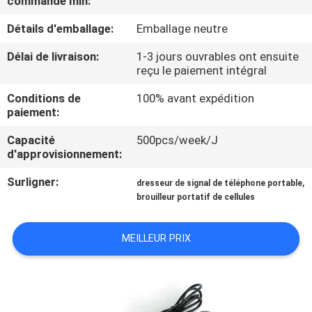
commande min:
Détails d'emballage:
Emballage neutre
VISITE
DE
Délai de livraison:
1-3 jours ouvrables ont ensuite
reçu le paiement intégral
L'USINE
Conditions de
100% avant expédition
paiement:
CONTRÔLE
Capacité
500pcs/week/J
DE
d'approvisionnement:
QUALITÉ
Surligner:
,
dresseur de signal de téléphone portable
brouilleur portatif de cellules
CONTACTEZ-
NOUS
MEILLEUR PRIX
NOUVELLES