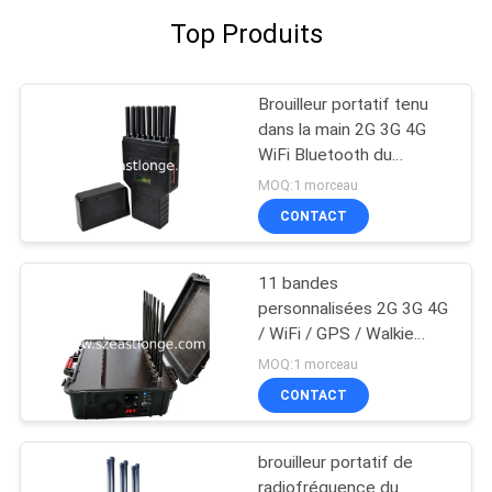
Top Produits
Brouilleur portatif tenu
dans la main 2G 3G 4G
WiFi Bluetooth du
téléphone portable
MOQ:1 morceau
1600MHZ
CONTACT
11 bandes
personnalisées 2G 3G 4G
/ WiFi / GPS / Walkie
Talkie signal brouilleur
MOQ:1 morceau
portable 60W haute
CONTACT
puissance
brouilleur portatif de
radiofréquence du