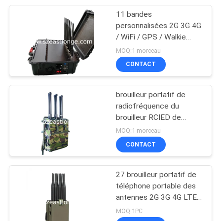
11 bandes
personnalisées 2G 3G 4G
/ WiFi / GPS / Walkie
Talkie signal brouilleur
MOQ:1 morceau
portable 60W haute
CONTACT
puissance
brouilleur portatif de
radiofréquence du
brouilleur RCIED de
téléphone portable de
MOQ:1 morceau
radio de 80m
CONTACT
27 brouilleur portatif de
téléphone portable des
antennes 2G 3G 4G LTE
5G WIFI avec le blocage
MOQ:1PC
de radio de fréquence