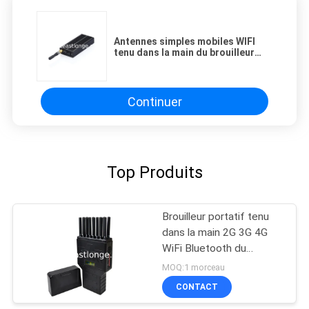
Antennes simples mobiles WIFI
tenu dans la main du brouilleur
2800mAh de signal de téléphone
portable
Continuer
Top Produits
Brouilleur portatif tenu
dans la main 2G 3G 4G
WiFi Bluetooth du
téléphone portable
MOQ:1 morceau
1600MHZ
CONTACT