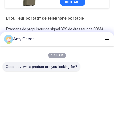
CONTACT
ultra-haute FM de VHF
de GPS
Brouilleur portatif de téléphone portable
Examens de propulseur de signal GPS de dresseur de CDMA
de téléphone portable tenu dans la main de DCS/PHS
Amy Cheah
28 bandes Brouilleur de téléphone portable WIFI GPS UHF VHF
315 433 12 mois de garantie
1:18 AM
Téléphone mobile à fréquence complète WIFI GPS UHF VHF
12000mAh 27W brouilleur de signal portable
Good day, what product are you looking for?
Catégories populaires
Tous
Brouilleur De Signal 
Brouilleur Portatif 
De Téléphone 
De Téléphone 
Portable
Portable
Brouilleur D'UAV De 
Brouilleur De 
Bourdon
Puissance Élevée