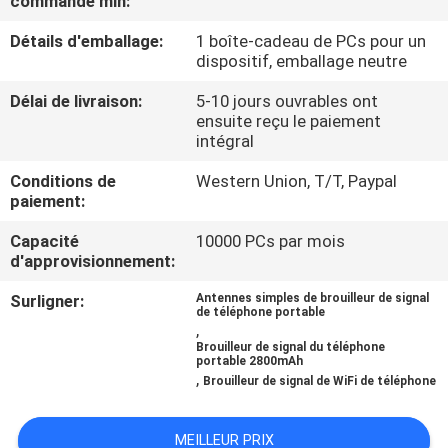
commande min:
Détails d'emballage:
1 boîte-cadeau de PCs pour un
VISITE
dispositif, emballage neutre
DE
Délai de livraison:
5-10 jours ouvrables ont
L'USINE
ensuite reçu le paiement
intégral
CONTRÔLE
Conditions de
Western Union, T/T, Paypal
paiement:
DE
Capacité
10000 PCs par mois
QUALITÉ
d'approvisionnement:
Surligner:
Antennes simples de brouilleur de signal
CONTACTEZ-
de téléphone portable
,
NOUS
Brouilleur de signal du téléphone
portable 2800mAh
,
Brouilleur de signal de WiFi de téléphone
NOUVELLES
MEILLEUR PRIX