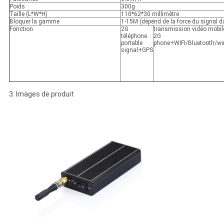
Poids
300g
Taille (L*W*H)
110*62*30 millimètre
Bloquer la gamme
1-15M (dépend de la force du signal d
Fonction
2G
transmission vidéo mobil
téléphone
2G
portable
phone+WIFI/Bluetooth/wi
signal+GPS
3. Images de produit