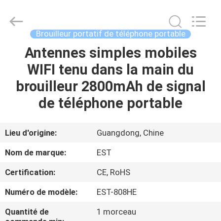
2011
-
2026
EASTLONGE
ELECTRONICS(HK)
Brouilleur portatif de téléphone portable
CO.,LTD.
All
Rights
Antennes simples mobiles
MAISON
Reserved.
WIFI tenu dans la main du
DES
brouilleur 2800mAh de signal
PRODUITS
de téléphone portable
VIDÉOS
Lieu d'origine:
Guangdong, Chine
Nom de marque:
EST
AU
Certification:
CE, RoHS
SUJET
Numéro de modèle:
EST-808HE
DE
NOUS
Quantité de
1 morceau