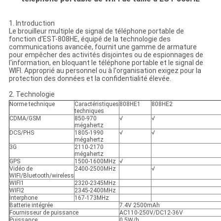
1. Introduction
Le brouilleur multiple de signal de téléphone portable de
fonction d'EST-808HE, équipé de la technologie des
communications avancée, fournit une gamme de armature
pour empêcher des activités disjointes ou de espionnages de
l'information, en bloquant le téléphone portable et le signal de
WIFI. Approprié au personnel ou à l'organisation exigez pour la
protection des données et la confidentialité élevée.
2. Technologie
Norme technique
Caractéristiques
808HE1
808HE2
techniques
CDMA/GSM
850-970
√
√
mégahertz
DCS/PHS
1805-1990
√
√
mégahertz
3G
2110-2170
mégahertz
GPS
1500-1600MHz
√
Vidéo de
2400-2500MHz
√
WIFI/Bluetooth/wireless
WIFI1
2320-2345MHz
WIFI2
2345-2400MHz
Interphone
167-173MHz
Batterie intégrée
7.4V 2500mAh
Fournisseur de puissance
AC110-250V/DC12-36V
Puissance
0.5W/h