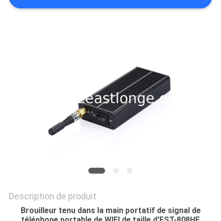
CAS
DEMANDER
UN DEVIS
PLAN
DU
SITE
PRIVACY
POLICY
Description de produit
Brouilleur tenu dans la main portatif de signal de
téléphone portable de WIFI de taille d'EST-808HE