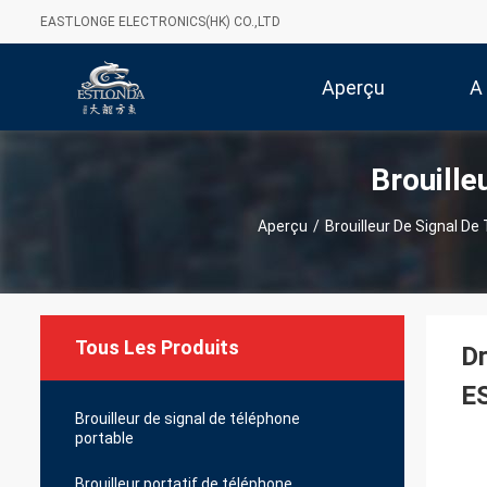
EASTLONGE ELECTRONICS(HK) CO.,LTD
Aperçu
A
Brouille
Aperçu
/
Brouilleur De Signal De
Tous Les Produits
Dr
E
Brouilleur de signal de téléphone
portable
Brouilleur portatif de téléphone