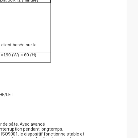
Bm/30KHz (minute)
client basée sur la
×190 (W) × 60 (H)
VHF/LET
ur de pâte. Avec avancé
ns interruption pendant longtemps.
 ISO9001, le dispositif fonctionne stable et