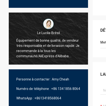
DÉ
La Hamadivo-France
Met
e
Le best-seller, la bonne transaction et le
expédi
délai de livraison rapide
LA
Personne à contacter :
Amy Cheah
Numéro de téléphone :
+86 134 1856 8064
WhatsApp :
+8613418568064