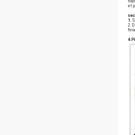
fia
et 
sec
1.
S
2. 
fin
4.P