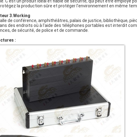
ble. C'est un produit idéal et fiable de sécurité, qui peut être employé 
protégez la production sûre et protéger l'environnement en même tem
teur 3.Working
alle de conférence, amphithéâtres, palais de justice, bibliothèque, piè
Dans des endroits où à l'aide des téléphones portables est interdit co
ances, de sécurité, de police et de commande.
ictures :