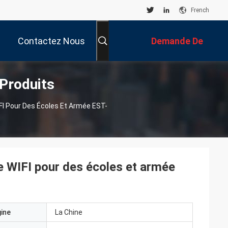
French
Contactez Nous
Demande De
 Produits
Soumission
FI Pour Des Écoles Et Armée EST-
e WIFI pour des écoles et armée
gine
La Chine