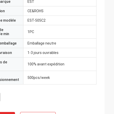
marque
EST
ion
CE&ROHS
e modèle
EST-505C2
de
1PC
e min
'emballage
Emballage neutre
ivraison
1-3 jours ouvrables
s de
100% avant expédition
500pcs/week
isionnement