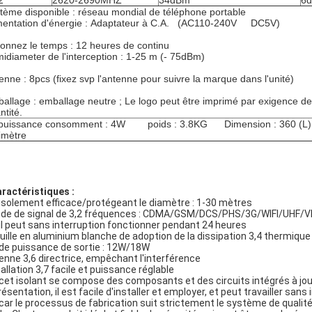
2
2620-2690MHZ
34dBm
6d
tème disponible : réseau mondial de téléphone portable
mentation d'énergie : Adaptateur à C.A. (AC110-240V DC5V)
ionnez le temps : 12 heures de continu
idiameter de l'interception : 1-25 m (- 75dBm)
enne : 8pcs (fixez svp l'antenne pour suivre la marque dans l'unité)
allage : emballage neutre ; Le logo peut être imprimé par exigence de 
ntité.
puissance consomment : 4W poids : 3.8KG Dimension : 360 (L) 
limètre
aractéristiques :
 isolement efficace/protégeant le diamètre : 1-30 mètres
de de signal de 3,2 fréquences : CDMA/GSM/DCS/PHS/3G/WIFI/UHF/
 il peut sans interruption fonctionner pendant 24 heures
uille en aluminium blanche de adoption de la dissipation 3,4 thermique
 de puissance de sortie : 12W/18W
enne 3,6 directrice, empêchant l'interférence
tallation 3,7 facile et puissance réglable
 cet isolant se compose des composants et des circuits intégrés à jo
résentation, il est facile d'installer et employer, et peut travailler sa
 car le processus de fabrication suit strictement le système de qualité