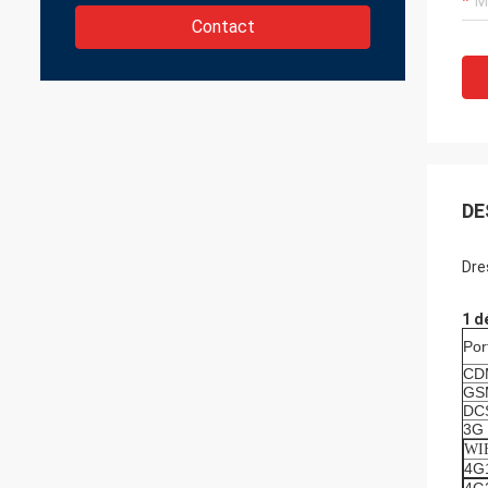
Contact
DE
Dre
1 d
Por
CD
GS
DC
3G
WI
4G