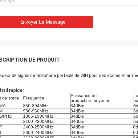
Envoyer Le Message
SCRIPTION DE PRODUIT
sseur de signal de téléphone portable de WIFI pour des écoles et arm
étail rapide :
Puissance de
La
t de sortie
Fréquence
production moyenne
pu
MA
850-894MHz
34dBm
6d
M
930-960MHz
34dBm
6d
S/PHS
1805-1990MHz
34dBm
6d
2100-2200MHZ
34dBm
6d
2400-2500MHz
34dBm
6d
FI
1
2300-2400MHZ
34dBm
6d