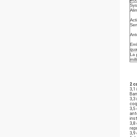
4G
Sys
Ali
Act
Sem
Ant
Emb
qua
La 
mil
2 c
3,1
Ban
3,3
coq
3,5
ant
ins
3,8
rep
3,9