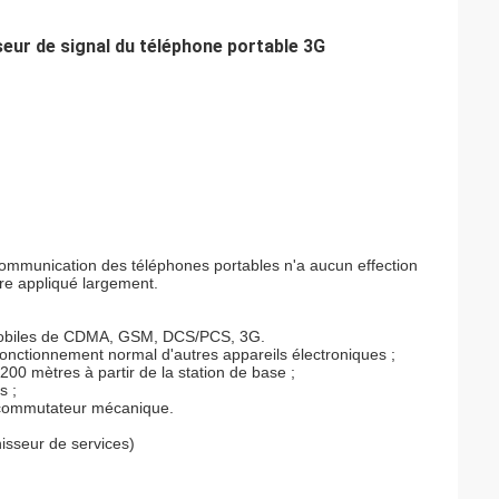
eur de signal du téléphone portable 3G
a communication des téléphones portables n'a aucun effection
tre appliqué largement.
ux mobiles de CDMA, GSM, DCS/PCS, 3G.
 fonctionnement normal d'autres appareils électroniques ;
200 mètres à partir de la station de base ;
s ;
le commutateur mécanique.
nisseur de services)