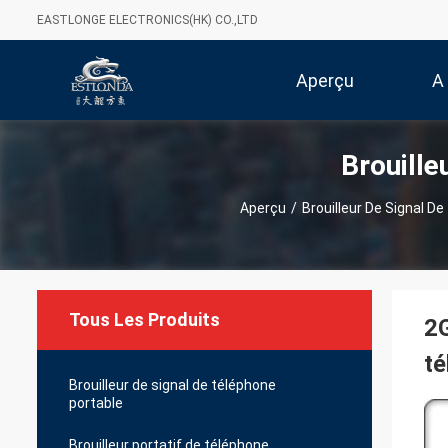
EASTLONGE ELECTRONICS(HK) CO.,LTD
Aperçu
A
Brouille
Aperçu
/
Brouilleur De Signal D
Tous Les Produits
2G
té
Brouilleur de signal de téléphone
portable
Brouilleur portatif de téléphone