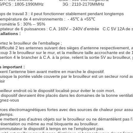
S/PCS : 1805-1990MHz 3G : 2110-2170MMHz
ps de travail 3 : il peut fonctionner stablement pendant longtemps
température de 4 environnements : - 45℃ à +55℃
rométrie 5 : 30% -- 95%
ptateur de 6 puissances : C.A. 160V – 240V d'entrée C.C 5V 12A de s
tallations :
rtez le brouilleur de l'emballage ;
difficulté 2 les antennes suivant des sièges d'antenne respectivement, a
coup 3 le brouilleur sur le mur, et la meilleure taille accrochante est de 
nsertion 4 le brancher à C.A. à la prise, relient la sortie 5V au brouille
s important :
fixent l'antenne bien avant mettre en marche le dispositif.
puisque la portée valide couverte par le brouilleur est un secteur rond a
sir
eilleur endroit où le dispositif localisé pour éviter le coin mort.
e dispositif devraient être placés dans les domaines de la bonne ventila
ignez-vous
rces électromagnétiques fortes avec des sources de chaleur pour assurer
gtemps.
ne mettent pas d'autres objets sur le brouilleur ou ne démantèlent pas l'a
résentation ou même au mal bloquante au brouilleur.
commutateur le dispositif à temps en ne l'employant pas.