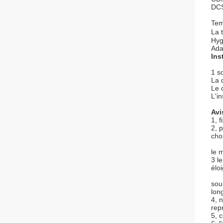
DC
Tem
La 
Hyg
Ada
Ins
1 so
La 
Le 
L'i
Avi
1, 
2, 
choi
le m
3 l
élo
sou
lon
4, 
rep
5, 