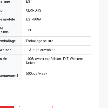
marque
EST
ion
CE&ROHS
e modèle
EST-808A
de
1PC
e min
'emballage
Emballage neutre
ivraison
1-3 jours ouvrables
s de
100% avant expédition, T/T, Western
Union
500pcs/week
isionnement