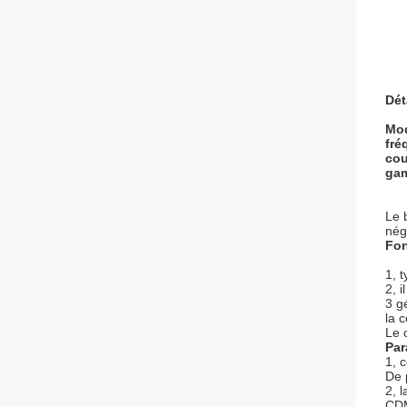
Dét
Mod
fré
cou
gam
Le 
nég
Fon
1, 
2, 
3 g
la 
Le 
Par
1, 
De 
2, 
CD