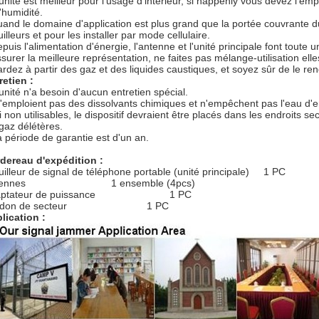
'unité est meilleur pour l'usage d'intérieur, si happenly vous devez l'empl
'humidité.
uand le domaine d'application est plus grand que la portée couvrante du 
illeurs et pour les installer par mode cellulaire.
puis l'alimentation d'énergie, l'antenne et l'unité principale font toute un
ssurer la meilleure représentation, ne faites pas mélange-utilisation elle
ardez à partir des gaz et des liquides caustiques, et soyez sûr de le ren
retien :
'unité n'a besoin d'aucun entretien spécial.
n'emploient pas des dissolvants chimiques et n'empêchent pas l'eau d'ent
si non utilisables, le dispositif devraient être placés dans les endroits 
 gaz délétères.
la période de garantie est d'un an.
dereau d'expédition :
uilleur de signal de téléphone portable (unité principale) 1 PC
tennes 1 ensemble (4pcs)
aptateur de puissance 1 PC
rdon de secteur 1 PC
lication :