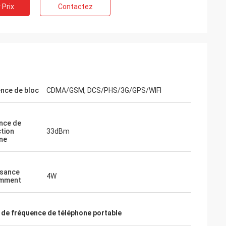
 Prix
Contactez
nce de bloc
CDMA/GSM, DCS/PHS/3G/GPS/WIFI
nce de
tion
33dBm
ne
ssance
4W
mment
r de fréquence de téléphone portable