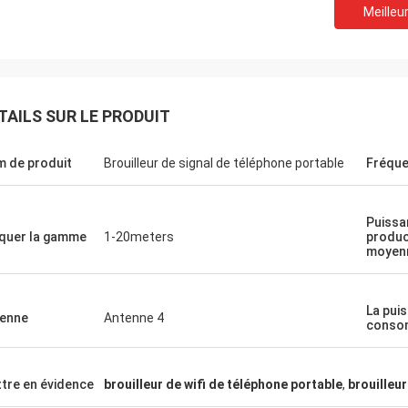
Meilleur
TAILS SUR LE PRODUIT
Le Lance-Canada
 de produit
Brouilleur de signal de téléphone portable
Fréque
tion rapide et aucun problèmes
Puissa
quer la gamme
1-20meters
produc
moyen
La pui
enne
Antenne 4
conso
tre en évidence
brouilleur de wifi de téléphone portable
,
brouilleu