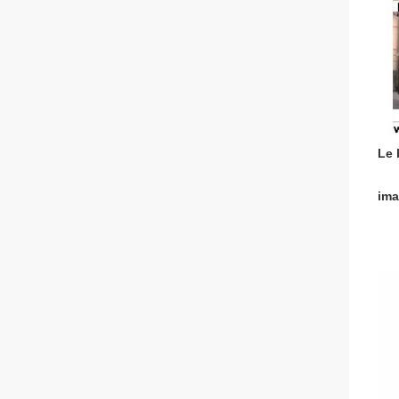
Le 
im