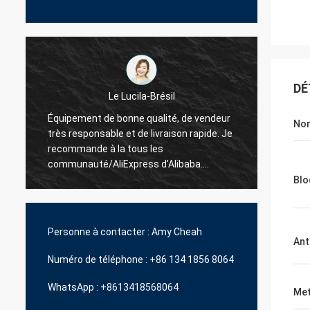
DÉ
La Hamadivo-France
Nom
e
Le best-seller, la bonne transaction et le
expédi
délai de livraison rapide
Blo
Personne à contacter :
Amy Cheah
Ant
Numéro de téléphone :
+86 134 1856 8064
WhatsApp :
+8613418568064
Met