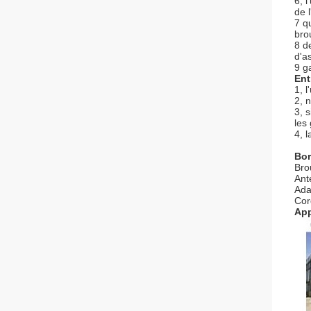
6, l
de l
7 q
brou
8 de
d'a
9 g
Ent
1, l
2, 
3, 
les
4, 
Bor
Bro
An
Ad
Co
App