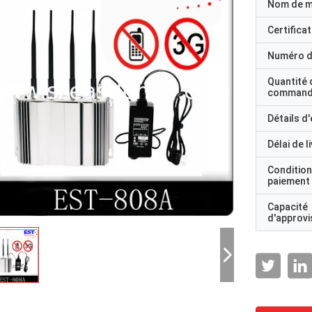
Nom de 
Certificat
Numéro d
Quantité 
command
Détails d
Délai de l
Condition
paiement
Capacité
d'approv