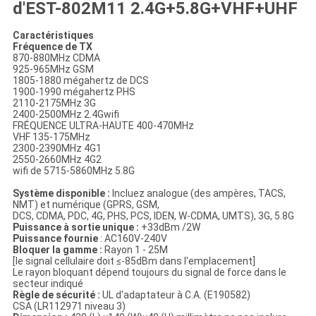
d'EST-802M11 2.4G+5.8G+VHF+UHF
Caractéristiques
Fréquence de TX
870-880MHz CDMA
925-965MHz GSM
1805-1880 mégahertz de DCS
1900-1990 mégahertz PHS
2110-2175MHz 3G
2400-2500MHz 2.4Gwifi
FRÉQUENCE ULTRA-HAUTE 400-470MHz
VHF 135-175MHz
2300-2390MHz 4G1
2550-2660MHz 4G2
wifi de 5715-5860MHz 5.8G
Système disponible :
Incluez analogue (des ampères, TACS,
NMT) et numérique (GPRS, GSM,
DCS, CDMA, PDC, 4G, PHS, PCS, IDEN, W-CDMA, UMTS), 3G, 5.8G
Puissance à sortie unique :
+33dBm /2W
Puissance fournie
: AC160V-240V
Bloquer la gamme :
Rayon 1 - 25M
[le signal cellulaire doit ≤-85dBm dans l'emplacement]
Le rayon bloquant dépend toujours du signal de force dans le
secteur indiqué
Règle de sécurité :
UL d'adaptateur à C.A. (E190582)
CSA (LR112971 niveau 3)