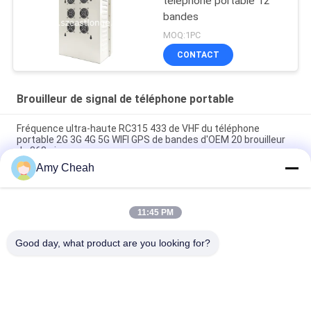
téléphone portable 12
bandes
MOQ:1PC
CONTACT
Brouilleur de signal de téléphone portable
Fréquence ultra-haute RC315 433 de VHF du téléphone
portable 2G 3G 4G 5G WIFI GPS de bandes d'OEM 20 brouilleur
de 868 signaux
Amy Cheah
40W puissance moyenne 1-50m brouilleur de signal de
téléphone portable de 8 canaux pour la prison
11:45 PM
Dresseur omnidirectionnel d'intérieur du brouilleur 33dBm
4Band de signal de téléphone d'Ellular
Good day, what product are you looking for?
Catégories populaires
Tous
Brouilleur De Signal 
Brouilleur Portatif 