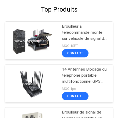
Top Produits
Brouilleur à
télécommande monté
sur véhicule de signal de
téléphone portable de
MOQ:1SET
GSM 3G 4G LTE 5G WIFI
CONTACT
GPS
14 Antennes Blocage du
téléphone portable
multifonctionnel GPS
Interférence VHF UHF 5-
MOQ:1pc
80m
CONTACT
Brouilleur de signal de