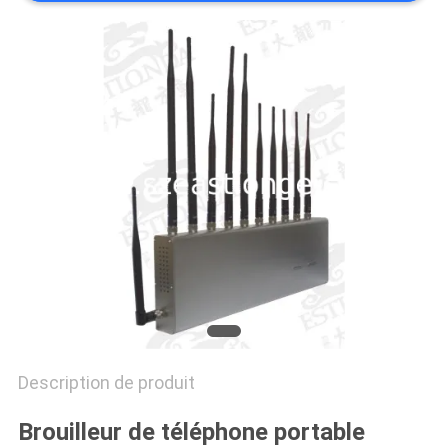
CAS
DEMANDER
UN DEVIS
PLAN
DU
SITE
PRIVACY
POLICY
Description de produit
Brouilleur de téléphone portable