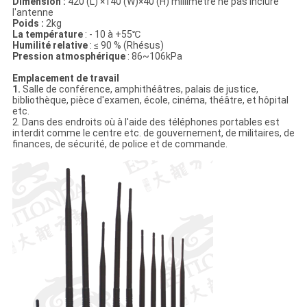
Dimension :
420 (L) ×140 (W)×40 (H) millimètre ne pas inclure
l'antenne
Poids :
2kg
La température
: - 10 à +55℃
Humilité relative
: ≤ 90 % (Rhésus)
Pression atmosphérique
: 86~106kPa
Emplacement de travail
1.
Salle de conférence, amphithéâtres, palais de justice,
bibliothèque, pièce d'examen, école, cinéma, théâtre, et hôpital
etc.
2. Dans des endroits où à l'aide des téléphones portables est
interdit comme le centre etc. de gouvernement, de militaires, de
finances, de sécurité, de police et de commande.