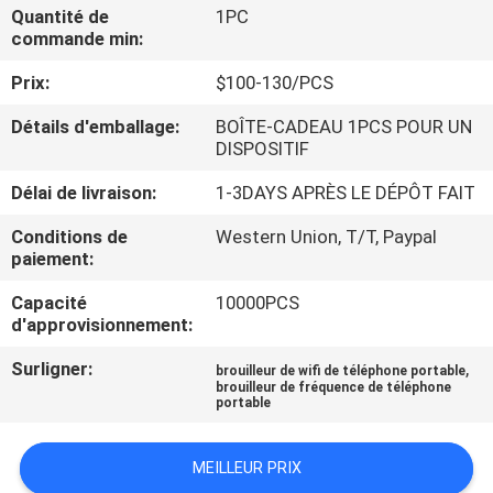
Quantité de
1PC
commande min:
VISITE
Prix:
$100-130/PCS
DE
L'USINE
Détails d'emballage:
BOÎTE-CADEAU 1PCS POUR UN
DISPOSITIF
CONTRÔLE
Délai de livraison:
1-3DAYS APRÈS LE DÉPÔT FAIT
DE
Conditions de
Western Union, T/T, Paypal
paiement:
QUALITÉ
Capacité
10000PCS
d'approvisionnement:
CONTACTEZ-
Surligner:
,
brouilleur de wifi de téléphone portable
NOUS
brouilleur de fréquence de téléphone
portable
NOUVELLES
MEILLEUR PRIX