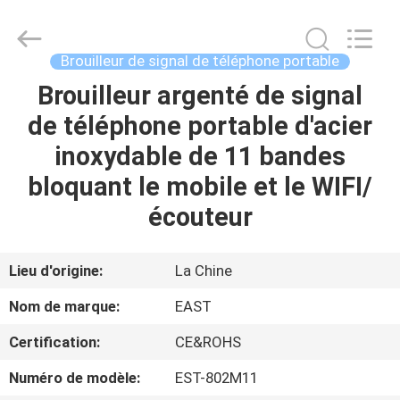
2011
-
2026
EASTLONGE
ELECTRONICS(HK)
Brouilleur de signal de téléphone portable
CO.,LTD.
All
Rights
Brouilleur argenté de signal
MAISON
Reserved.
de téléphone portable d'acier
DES
inoxydable de 11 bandes
PRODUITS
bloquant le mobile et le WIFI/
écouteur
VIDÉOS
Lieu d'origine:
La Chine
AU
Nom de marque:
EAST
SUJET
Certification:
CE&ROHS
DE
Numéro de modèle:
EST-802M11
NOUS