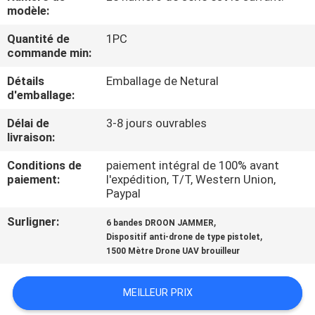
modèle:
VISITE
Quantité de
1PC
commande min:
DE
L'USINE
Détails
Emballage de Netural
d'emballage:
CONTRÔLE
Délai de
3-8 jours ouvrables
livraison:
DE
Conditions de
paiement intégral de 100% avant
QUALITÉ
paiement:
l'expédition, T/T, Western Union,
Paypal
CONTACTEZ-
Surligner:
,
6 bandes DROON JAMMER
,
Dispositif anti-drone de type pistolet
NOUS
1500 Mètre Drone UAV brouilleur
NOUVELLES
MEILLEUR PRIX