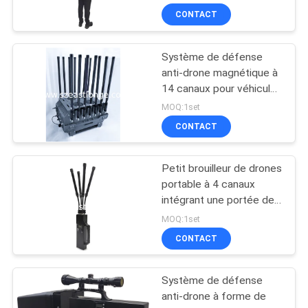
avec télécommande
CONTACT
filaire
Système de défense
anti-drone magnétique à
14 canaux pour véhicule,
alimenté par AC 220V DC
MOQ:1set
24V, contre les drones
CONTACT
FPV pour des mesures
de sécurité renforcées
Petit brouilleur de drones
portable à 4 canaux
intégrant une portée de
brouillage de 50 à 500
MOQ:1set
mètres
CONTACT
Système de défense
anti-drone à forme de