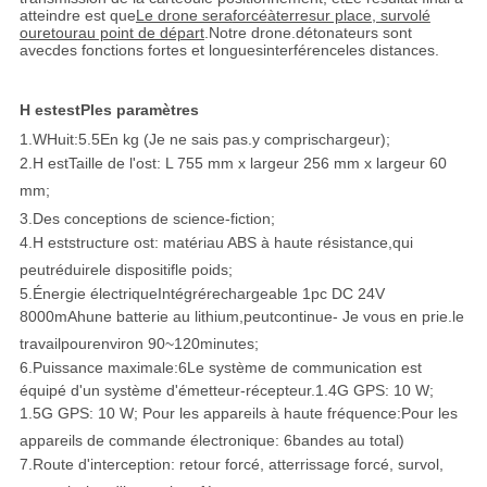
atteindre est que
Le drone sera
forcé
à
terre
sur place, survolé
ou
retour
au point de départ
.
Notre drone.
détonateur
s sont
avec
des fonctions fortes et longues
interférence
les distances
.
H est
est
P
les paramètres
1.
W
Huit:
5.5
En kg (
Je ne sais pas.
y compris
chargeur
);
2.
H est
Taille de l'ost:
L 755 mm x largeur 256 mm x largeur 60
mm
;
3.
Des conceptions de science-fiction;
4.
H est
structure ost: matériau ABS à haute résistance,
qui
peut
réduire
le dispositif
le poids
;
5.
Énergie électrique
Intégré
rechargeable 1pc DC 24V
8000mAh
une batterie au lithium,
peut
continue
- Je vous en prie.
le
travail
pour
environ 90
~
12
0
minutes;
6.
Puissance maximale:
6
Le système de communication est
équipé d'un système d'émetteur-récepteur.
1.
4
G GPS: 10 W;
1.5G GPS: 10 W;
Pour les appareils à haute fréquence:
Pour les
appareils de commande électronique:
6
bandes au total)
7.
Route d'interception: retour forcé, atterrissage forcé, survol,