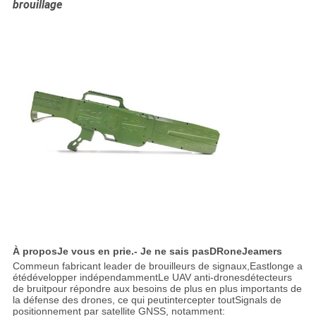
brouillage
À propos
Je vous en prie.
- Je ne sais pas
D
Rone
Je
amers
Comme
un fabricant leader de brouilleurs de signaux
,
Eastlonge a
été
développer indépendamment
Le
UAV anti-drones
détecteurs
de bruit
pour répondre aux besoins de plus en plus importants de
la défense des drones
, ce qui peut
intercepter tout
Signals de
positionnement par satellite GNSS, notamment: