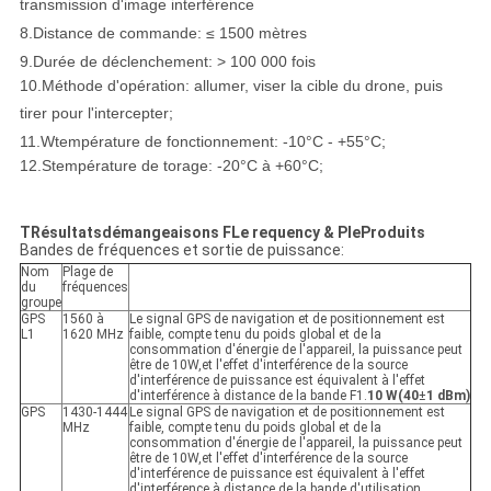
transmission d'image
interférence
8.
Distance de commande: ≤ 1500 mètres
9.
Durée de déclenchement: > 100 000 fois
10.
Méthode d'opération: allumer, viser la cible du drone, puis
tirer pour l'intercepter;
11.
W
température de fonctionnement: -10°C - +55°C
;
12.
S
température de torage: -20°C à +60°C
;
T
Résultats
démangeaisons
F
Le requenc
y
& P
le
Produits
Bandes de fréquences et sortie de puissance:
Nom
Plage de
du
fréquences
groupe
GPS
1560 à
Le signal GPS de navigation et de positionnement est
L1
1620 MHz
faible, compte tenu du poids global et de la
consommation d'énergie de l'appareil, la puissance peut
être de 10W,et l'effet d'interférence de la source
d'interférence de puissance est équivalent à l'effet
d'interférence à distance de la bande F1.
10 W
(40
±
1 dBm)
GPS
1430-1444
Le signal GPS de navigation et de positionnement est
MHz
faible, compte tenu du poids global et de la
consommation d'énergie de l'appareil, la puissance peut
être de 10W,et l'effet d'interférence de la source
d'interférence de puissance est équivalent à l'effet
d'interférence à distance de la bande d'utilisation