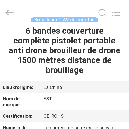
2011
-
2026
EASTLONGE
ELECTRONICS(HK)
Brouilleur d'UAV de bourdon
CO.,LTD.
All
Rights
6 bandes couverture
MAISON
Reserved.
complète pistolet portable
DES
anti drone brouilleur de drone
PRODUITS
1500 mètres distance de
brouillage
VIDÉOS
Lieu d'origine:
La Chine
AU
Nom de
EST
SUJET
marque:
DE
Certification:
CE, ROHS
NOUS
Numéro de
Le numéro de série est le suivant: