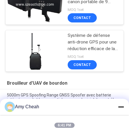
canon portable de 9
canaux conçu pour une
MOQ:1set
sécurité accrue dans les
CONTACT
zones sensibles avec
une distance de blocage
de 2000 m
Système de défense
anti-drone GPS pour une
réduction efficace de la
menace des drones
MOQ:1set
CONTACT
Brouilleur d'UAV de bourdon
5000m GPS Spoofing Range GNSS Spoofer avec batterie
intégrée pour le blocage anti drone avec logiciel de contrôle
Amy Cheah
UAV-J2020 série 160MHz 230W Système de détection du
spectre contre UAV
6:41 PM
6 canaux 3000m Système de spoofing GPS pour UAV anti