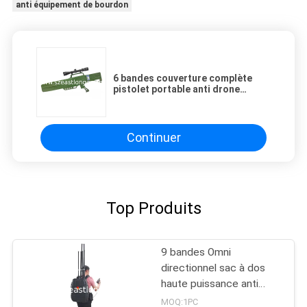
anti équipement de bourdon
6 bandes couverture complète
pistolet portable anti drone
brouilleur de drone 1500 mètres
distance de brouillage
Continuer
Top Produits
9 bandes Omni
directionnel sac à dos
haute puissance anti
drone UAV brouilleur
MOQ:1PC