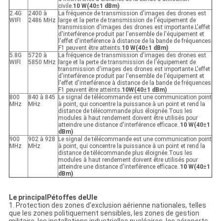
civile.
10 W
(40
±
1 dBm)
2.4G
2400 à
La fréquence de transmission d'images des drones est
WIFI
2486 MHz
large et la perte de transmission de l'équipement de
transmission d'images des drones est importante.L'effet
d'interférence produit par l'ensemble de l'équipement et
l'effet d'interférence à distance de la bande de fréquences
F1 peuvent être atteints.
10 W
(40
±
1 dBm)
5.8G
5720 à
La fréquence de transmission d'images des drones est
WIFI
5850 MHz
large et la perte de transmission de l'équipement de
transmission d'images des drones est importante.L'effet
d'interférence produit par l'ensemble de l'équipement et
l'effet d'interférence à distance de la bande de fréquences
F1 peuvent être atteints.
10
W
(40
±
1 dBm)
800
840 à 845
Le signal de télécommande est une communication point
MHz
MHz
à point, qui concentre la puissance à un point et rend la
distance de télécommande plus éloignée.Tous les
modules à haut rendement doivent être utilisés pour
atteindre une distance d'interférence efficace..
10 W
(40
±
1
dBm)
900
902 à 928
Le signal de télécommande est une communication point
MHz
MHz
à point, qui concentre la puissance à un point et rend la
distance de télécommande plus éloignée.Tous les
modules à haut rendement doivent être utilisés pour
atteindre une distance d'interférence efficace..
10 W
(40
±
1
dBm)
Le principal
P
étoffes de
U
le
1. Protection des zones d'exclusion aérienne nationales, telles
que les zones politiquement sensibles, les zones de gestion
militaire, les installations industrielles nucléaires, les aéroports,