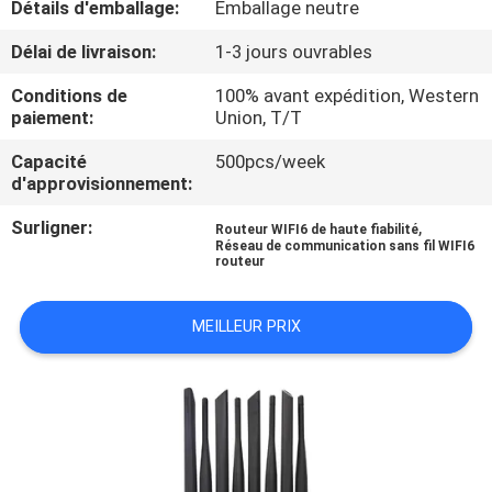
Détails d'emballage:
Emballage neutre
VISITE
Délai de livraison:
1-3 jours ouvrables
DE
Conditions de
100% avant expédition, Western
paiement:
Union, T/T
L'USINE
Capacité
500pcs/week
d'approvisionnement:
CONTRÔLE
Surligner:
,
DE
Routeur WIFI6 de haute fiabilité
Réseau de communication sans fil WIFI6
routeur
QUALITÉ
MEILLEUR PRIX
CONTACTEZ-
NOUS
NOUVELLES