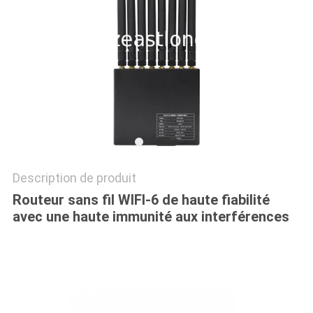
CAS
DEMANDER
UN DEVIS
PLAN
DU
SITE
Description de produit
Routeur sans fil WIFI-6 de haute fiabilité
avec une haute immunité aux interférences
PRIVACY
POLICY