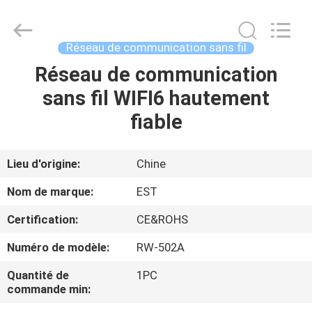
2011
-
2026
EASTLONGE
ELECTRONICS(HK)
Réseau de communication sans fil
CO.,LTD.
All
Rights
Réseau de communication
MAISON
Reserved.
sans fil WIFI6 hautement
DES
fiable
PRODUITS
Lieu d'origine:
Chine
VIDÉOS
Nom de marque:
EST
Certification:
CE&ROHS
AU
Numéro de modèle:
RW-502A
SUJET
DE
Quantité de
1PC
commande min:
NOUS