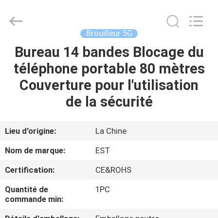
2011
-
2026
EASTLONGE
ELECTRONICS(HK)
Brouilleur 5G
CO.,LTD.
All
Rights
Bureau 14 bandes Blocage du
MAISON
Reserved.
téléphone portable 80 mètres
DES
Couverture pour l'utilisation
PRODUITS
de la sécurité
VIDÉOS
Lieu d'origine:
La Chine
Nom de marque:
EST
AU
Certification:
CE&ROHS
SUJET
Quantité de
1PC
DE
commande min:
NOUS