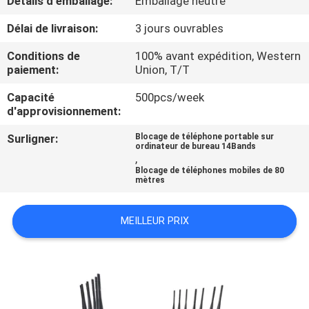
Détails d'emballage:
Emballage neutre
Délai de livraison:
3 jours ouvrables
VISITE
DE
Conditions de
100% avant expédition, Western
paiement:
Union, T/T
L'USINE
Capacité
500pcs/week
d'approvisionnement:
CONTRÔLE
Surligner:
Blocage de téléphone portable sur
DE
ordinateur de bureau 14Bands
,
QUALITÉ
Blocage de téléphones mobiles de 80
mètres
CONTACTEZ-
MEILLEUR PRIX
NOUS
NOUVELLES