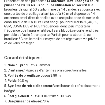
Présentation des puissants
14 Antennes 70W Blocage à haute
puissance 2G 3G 4G 5G pour une utilisation en sécurité
Ce
brouilleur de signal 5G stationnaire de 14 bandes est conçu avec
une portée de brouillage allant jusqu'à 80 m et dispose de 14
antennes omni-directionnelles avec une puissance de sortie de
canal unique de 5 à 10 W. Il est conçu pour brouiller la 5G,4G, 3G,
GSM, CDMA, DCS et PCS fréquences, donc peu importe la
fréquence que l'appareil utilise, il sera bloqué.ce qui le rend très
portable et facile à transporterParfait pour la sécurité, ce
brouilleur 5G est le meilleur moyen de protéger votre vie privée
et de vous protéger.
Caractéristiques:
Nom du produit:
5G Jammer
L' antenne:
14 pièces d'antennes omnidirectionnelles
Portée de brouillage:
Jusqu'à 80 m
Poids:
60,8 kg
Système de refroidissement:
Ventilateur de refroidissement
intégré
Énergie électrique:
AC110-220V ou DC24V
Une puissance élevée:
70 W