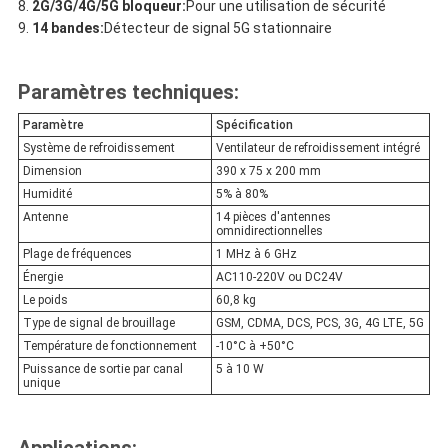
2G/3G/4G/5G bloqueur:
Pour une utilisation de sécurité
14 bandes:
Détecteur de signal 5G stationnaire
Paramètres techniques:
Paramètre
Spécification
Système de refroidissement
Ventilateur de refroidissement intégré
Dimension
390 x 75 x 200 mm
Humidité
5% à 80%
Antenne
14 pièces d'antennes
omnidirectionnelles
Plage de fréquences
1 MHz à 6 GHz
Énergie
AC110-220V ou DC24V
Le poids
60,8 kg
Type de signal de brouillage
GSM, CDMA, DCS, PCS, 3G, 4G LTE, 5G
Température de fonctionnement
-10°C à +50°C
Puissance de sortie par canal
5 à 10 W
unique