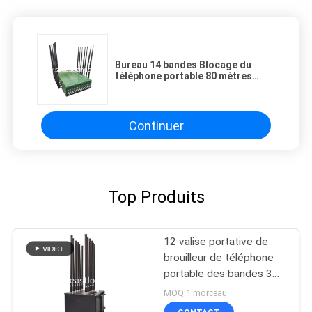
Bureau 14 bandes Blocage du
téléphone portable 80 mètres
Couverture pour l'utilisation de la
sécurité
Continuer
Top Produits
12 valise portative de
brouilleur de téléphone
portable des bandes 3G
4G 5G pour extérieur
MOQ:1 morceau
d'intérieur