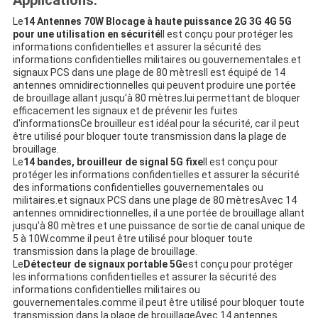
Applications:
Le
14 Antennes 70W Blocage à haute puissance 2G 3G 4G 5G
pour une utilisation en sécurité
Il est conçu pour protéger les
informations confidentielles et assurer la sécurité des
informations confidentielles militaires ou gouvernementales.et
signaux PCS dans une plage de 80 mètresIl est équipé de 14
antennes omnidirectionnelles qui peuvent produire une portée
de brouillage allant jusqu'à 80 mètres.lui permettant de bloquer
efficacement les signaux et de prévenir les fuites
d'informationsCe brouilleur est idéal pour la sécurité, car il peut
être utilisé pour bloquer toute transmission dans la plage de
brouillage.
Le
14 bandes, brouilleur de signal 5G fixe
Il est conçu pour
protéger les informations confidentielles et assurer la sécurité
des informations confidentielles gouvernementales ou
militaires.et signaux PCS dans une plage de 80 mètresAvec 14
antennes omnidirectionnelles, il a une portée de brouillage allant
jusqu'à 80 mètres et une puissance de sortie de canal unique de
5 à 10W.comme il peut être utilisé pour bloquer toute
transmission dans la plage de brouillage.
Le
Détecteur de signaux portable 5G
est conçu pour protéger
les informations confidentielles et assurer la sécurité des
informations confidentielles militaires ou
gouvernementales.comme il peut être utilisé pour bloquer toute
transmission dans la plage de brouillageAvec 14 antennes