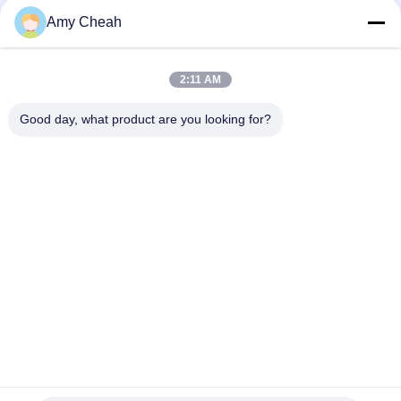
construit dans des antennes pour 2G 3G 4G 5G
Amy Cheah
signal de puissance élevée de brouilleur de signal de téléphone
portable de 2G 3G 4G 5G synchronique
2:11 AM
12 achemine l'écran d'affichage à cristaux liquides de
brouilleur de signal de téléphone portable de 30M 2W 5G
Good day, what product are you looking for?
Catégories populaires
Tous
Brouilleur De Signal 
Brouilleur Portatif 
De Téléphone 
De Téléphone 
Portable
Portable
Brouilleur D'UAV De 
Brouilleur De 
Bourdon
Puissance Élevée
Brouilleur De Signal 
Brouilleur À 
De GPS
Télécommande
Brouilleur 
Brouilleur 5G
D'enregistrement 