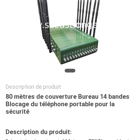
CAS
DEMANDER
UN DEVIS
PLAN
DU
SITE
Description de produit
80 mètres de couverture Bureau 14 bandes
PRIVACY
Blocage du téléphone portable pour la
POLICY
sécurité
Description du produit: