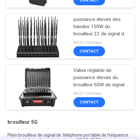
CONTACT
puissance élevée des
bandes 150W du
brouilleur 22 de signal de
téléphone portable de
MOQ:1 morceau
4G 5G WIFI
CONTACT
Valise réglable de
puissance élevée du
brouilleur 60W de signal
de téléphone portable
MOQ:1 morceau
portative
CONTACT
brouilleur 5G
Plein brouilleur de signal de téléphone portable de fréquence