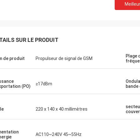
Meilleur
TAILS SUR LE PRODUIT
La Hamadivo-France
Le Lance-C
Plage 
 de produit
Propulseur de signal de GSM
-seller, la bonne transaction et le
fréque
expédition rapide et au
e livraison rapide
ssance
Ondula
≥17dBm
xportation (PO)
bande 
secteu
le
220 x 140 x 40 millimètres
couver
mentation
AC110~240V 45~55Hz
nergie