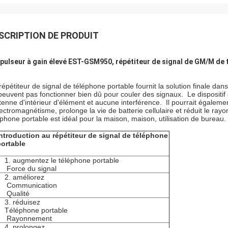
SCRIPTION DE PRODUIT
pulseur à gain élevé EST-GSM950, répétiteur de signal de GM/M de 
répétiteur de signal de téléphone portable fournit la solution finale da
peuvent pas fonctionner bien dû pour couler des signaux. Le dispositif de 
ntenne d'intérieur d'élément et aucune interférence. Il pourrait égaleme
lectromagnétisme, prolonge la vie de batterie cellulaire et réduit le r
éphone portable est idéal pour la maison, maison, utilisation de bureau.
ntroduction au répétiteur de signal de téléphone
ortable
1. augmentez le téléphone portable
Force du signal
2. améliorez
Communication
Qualité
3. réduisez
Téléphone portable
Rayonnement
4. prolongez