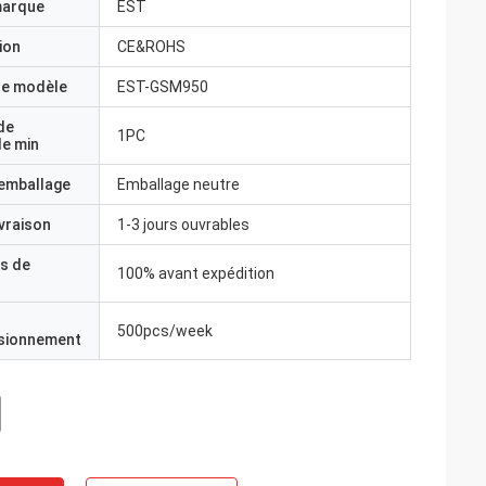
marque
EST
ion
CE&ROHS
e modèle
EST-GSM950
de
1PC
e min
'emballage
Emballage neutre
ivraison
1-3 jours ouvrables
s de
100% avant expédition
500pcs/week
isionnement