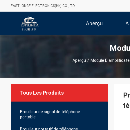
EASTLONGE ELECTRONICS(HK) CO.,LTD
Aperçu
A
Modul
Aperçu
/
Module D'amplificat
Tous Les Produits
Pr
té
Brouilleur de signal de téléphone
portable
Brouilleur portatif de téléphone