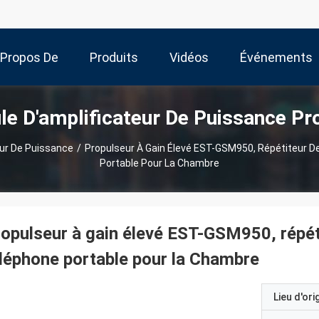
 Propos De
Produits
Vidéos
Événements
e D'amplificateur De Puissance Pr
Nous
eur De Puissance
/
Propulseur À Gain Élevé EST-GSM950, Répétiteur D
Portable Pour La Chambre
opulseur à gain élevé EST-GSM950, répét
léphone portable pour la Chambre
Lieu d'ori