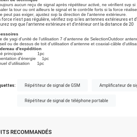
toujours aucun reçu de signal après répétiteur activé, ne vérifient svp si
aler la tour ou ont ailleurs le signal et le contrôle forts si la force réal
ne peut pas exiger, ajustez svp la direction de l'antenne extérieure.
la force n'est pas régulière, vérifiez svp si les antennes extérieures et d
urez svp que l'antenne extérieure et d'intérieur ont la distance de 20
essoires
e de yagi d'unité de l'utilisation 7 d'antenne de SelectionOutdoor anten
eil ou de dessus de toit d'utilisation d'antenne et coaxial-câble d'utilisat
dereau d'expédition
ité principale 1pc
mentation d'énergie 1pc
uel d'utilisation 1pc
quettes:
Répétiteur de signal de GSM
Amplificateur de si
Répétiteur de signal de téléphone portable
UITS RECOMMANDÉS