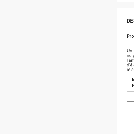
DE
Pro
Un 
ne 
l'a
d'é
tél
I
p