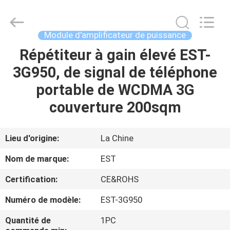
2011
-
2026
EASTLONGE
ELECTRONICS(HK)
Module d'amplificateur de puissance
CO.,LTD.
All
Rights
Répétiteur à gain élevé EST-
MAISON
Reserved.
3G950, de signal de téléphone
DES
portable de WCDMA 3G
PRODUITS
couverture 200sqm
VIDÉOS
Lieu d'origine:
La Chine
Nom de marque:
EST
AU
Certification:
CE&ROHS
SUJET
Numéro de modèle:
EST-3G950
DE
NOUS
Quantité de
1PC