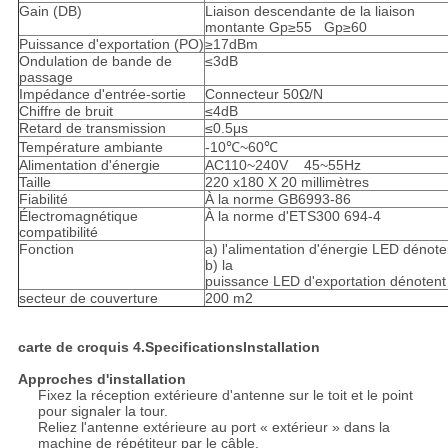
Gain (DB)
Liaison descendante de la liaison
montante Gp≥55 Gp≥60
Puissance d'exportation (PO)
≥17dBm
Ondulation de bande de
≤3dB
passage
Impédance d'entrée-sortie
Connecteur 50Ω/N
Chiffre de bruit
≤4dB
Retard de transmission
≤0.5μs
Température ambiante
-10℃~60℃
Alimentation d'énergie
AC110~240V 45~55Hz
Taille
220 x180 X 20 millimètres
Fiabilité
À la norme GB6993-86
Électromagnétique
À la norme d'ETS300 694-4
compatibilité
Fonction
a) l'alimentation d'énergie LED dénote
b) la
puissance LED d'exportation dénotent
secteur de couverture
200 m2
carte de croquis 4.SpecificationsInstallation
Approches d'installation
Fixez la réception extérieure d'antenne sur le toit et le point
pour signaler la tour.
Reliez l'antenne extérieure au port « extérieur » dans la
machine de répétiteur par le câble.