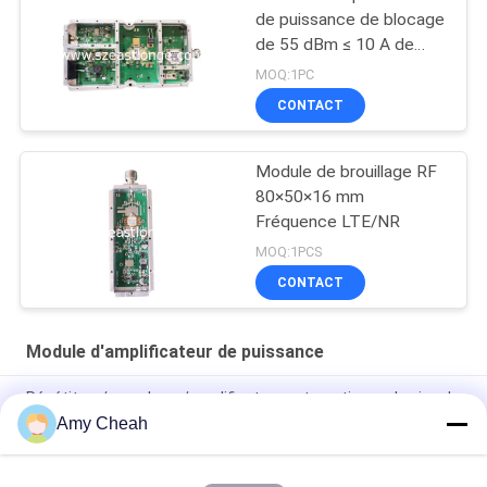
de puissance de blocage
de 55 dBm ≤ 10 A de
courant de travail
MOQ:1PC
CONTACT
Module de brouillage RF
80×50×16 mm
Fréquence LTE/NR
MOQ:1PCS
CONTACT
Module d'amplificateur de puissance
Répétiteur/propulseur/amplificateur automatiques de signal
de téléphone portable pour le déplacement
Amy Cheah
Répétiteur 3G de Mini Portable Cell Phone Signal