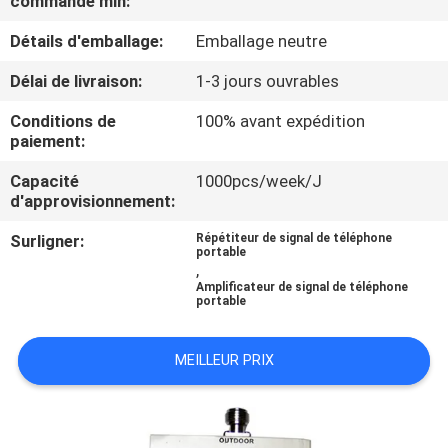
commande min:
Détails d'emballage:
Emballage neutre
VISITE
DE
Délai de livraison:
1-3 jours ouvrables
L'USINE
Conditions de
100% avant expédition
paiement:
CONTRÔLE
Capacité
1000pcs/week/J
d'approvisionnement:
DE
Surligner:
Répétiteur de signal de téléphone
QUALITÉ
portable
,
Amplificateur de signal de téléphone
portable
CONTACTEZ-
NOUS
MEILLEUR PRIX
NOUVELLES