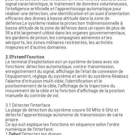
signal caractéristique, le traitement de données volumineuses,
l'intelligence artificielle et l'apprentissage automatique pour
réaliser une détection, une identification et un suivi d'orientation
efficaces des drones à basse altitude dans la zone de
défense.Le système réalise la protection tridimensionnelle à
basse altitude de la zone de défense dans un rayon de plus de
5Il a été largement utilisé dans les organes gouvernementaux,
les gardiens de prison, les compagnies aériennes et les
aéroports, les zones militaires restreintes, les activités
majeures et d'autres domaines.
2.
S
Ystem
F
l'onction
Le terminal d'exploitation est un système de base avec six
fonctions: détection automatique, contre-transmission,
enregistrement du signal, affichage de l'état de connexion de
l'équipement, réglage du système et arrêt du système.Réalisez
l'alarme d'intrusion multi-cible, l'identification et le
positionnement de la cible, l'affichage de la trajectoire du
mouvement de la cible et la fonction d'affichage de la position
manuelle du contrôle de vol.
3.1 Détecter l'interface
La plage de détection du système couvre 50 MHz-6 GHz et
détecte l'apprentissage autonome de transmission de carte
propre.
Ce qui suit explique les fonctions en séquence selon l'ordre
numérique de l'interface:
1.
Début:
Détectez les drones.