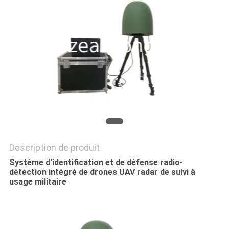
CAS
DEMANDER
UN DEVIS
PLAN
DU
SITE
Description de produit
PRIVACY
Système d'identification et de défense radio-
détection intégré de drones UAV radar de suivi à
POLICY
usage militaire