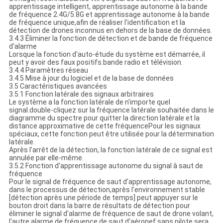
apprentissage intelligent, apprentissage autonome à la bande
de fréquence 2.4G/5.8G et apprentissage autonome à la bande
de fréquence unique,afin de réaliser l'identification et la
détection de drones inconnus en dehors de la base de données.
3.4.3 Éliminer la fonction de détection et de bande de fréquence
d'alarme
Lorsque la fonction d'auto-étude du système est démarrée, il
peut y avoir des faux positifs.bande radio et télévision.
3.4.4 Paramètres réseau
3.4.5 Mise à jour du logiciel et de la base de données
3.5 Caractéristiques avancées
3.5.1 Fonction latérale des signaux arbitraires
Le système a la fonction latérale de n'importe quel
signal.double-cliquez sur la fréquence latérale souhaitée dans le
diagramme du spectre pour quitter la direction latérale et la
distance approximative de cette fréquencePour les signaux
spéciaux, cette fonction peut être utilisée pour la détermination
latérale.
Après l'arrêt de la détection, la fonction latérale de ce signal est
annulée par elle-même.
3.5.2 Fonction d'apprentissage autonome du signal à saut de
fréquence
Pour le signal de fréquence de saut d'apprentissage autonome,
dans le processus de détection,après l'environnement stable
[détection après une période de temps] peut appuyer sur le
bouton droit dans la barre de résultats de détection pour
éliminer le signal d'alarme de fréquence de saut de drone volant,
l'autre alarme de fréquence de saut d'aéronef sans pilote sera