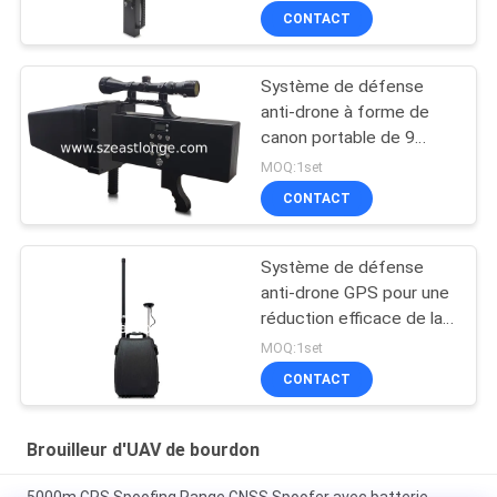
mètres
CONTACT
Système de défense
anti-drone à forme de
canon portable de 9
canaux conçu pour une
MOQ:1set
sécurité accrue dans les
CONTACT
zones sensibles avec
une distance de blocage
de 2000 m
Système de défense
anti-drone GPS pour une
réduction efficace de la
menace des drones
MOQ:1set
CONTACT
Brouilleur d'UAV de bourdon
5000m GPS Spoofing Range GNSS Spoofer avec batterie