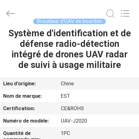
2011
-
2026
EASTLONGE
ELECTRONICS(HK)
Brouilleur d'UAV de bourdon
CO.,LTD.
All
Rights
Système d'identification et de
MAISON
Reserved.
défense radio-détection
DES
intégré de drones UAV radar
PRODUITS
de suivi à usage militaire
VIDÉOS
Lieu d'origine:
Chine
Nom de marque:
EST
AU
Certification:
CE&ROHS
SUJET
Numéro de modèle:
UAV-J2020
DE
NOUS
Quantité de
1PC