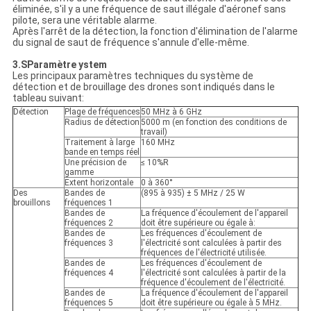
éliminée, s'il y a une fréquence de saut illégale d'aéronef sans
pilote, sera une véritable alarme.
Après l'arrêt de la détection, la fonction d'élimination de l'alarme
du signal de saut de fréquence s'annule d'elle-même.
3.
S
Paramètre ystem
Les principaux paramètres techniques du système de
détection et de brouillage des drones sont indiqués dans le
tableau suivant:
Détection
Plage de fréquences
50 MHz à 6 GHz
Radius de détection
5000 m (en fonction des conditions de
travail)
Traitement à large
160 MHz
bande en temps réel
Une précision de
≤ 10%R
gamme
Extent horizontale
0 à 360°
Des
Bandes de
(895 à 935) ± 5 MHz / 25 W
brouillons
fréquences 1
Bandes de
La fréquence d'écoulement de l'appareil
fréquences 2
doit être supérieure ou égale à:
Bandes de
Les fréquences d'écoulement de
fréquences 3
l'électricité sont calculées à partir des
fréquences de l'électricité utilisée.
Bandes de
Les fréquences d'écoulement de
fréquences 4
l'électricité sont calculées à partir de la
fréquence d'écoulement de l'électricité.
Bandes de
La fréquence d'écoulement de l'appareil
fréquences 5
doit être supérieure ou égale à 5 MHz.