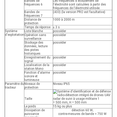
Bandes de
Les fréquences d'écoulement de
fréquences 6
l'électricité sont calculées à partir des
fréquences de l'électricité utilisée.
Bandes de
(433) (la version PRO est facultative)
fréquences 7
Distance de
1000 à 2000 m
protection
Temps de réponse
≤ 3 s
Système
Liste blanche
posséder
d'exploitation
Opération sans
posséder
surveillance
Stockage des
posséder
données, lecture
des pistes
historiques
Enregistrement du
posséder
signal
Localisation de la
posséder
station Mono
Fonction d'alarme
posséder
sonore et
lumineuse
Paramètre du
Niveaux de
Niveau IP65
tracteur
protection
Taille
= 500 mm, H = 500 mm
Le poids
15 kg ou plus
Dissipation de
détection 60 W;
puissance
contre-mesures de bande < 750 W