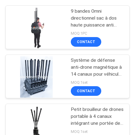
9 bandes Omni
directionnel sac à dos
haute puissance anti
drone UAV brouilleur
MOQ:1PC
avec télécommande
CONTACT
filaire
Système de défense
anti-drone magnétique à
14 canaux pour véhicule,
alimenté par AC 220V DC
MOQ:1set
24V, contre les drones
CONTACT
FPV pour des mesures
de sécurité renforcées
Petit brouilleur de drones
portable à 4 canaux
intégrant une portée de
brouillage de 50 à 500
MOQ:1set