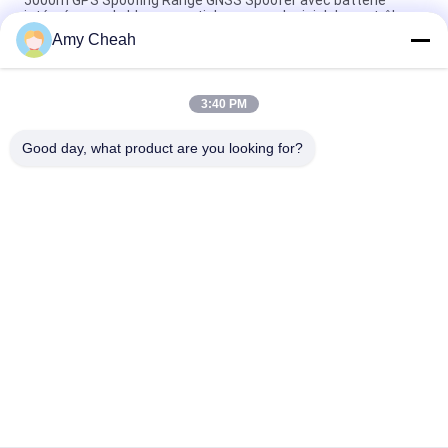
intégrée pour le blocage anti drone avec logiciel de contrôle
Amy Cheah
UAV-J2020 série 160MHz 230W Système de détection du
spectre contre UAV
3:40 PM
6 canaux 3000m Système de spoofing GPS pour UAV anti
drone avec fausse localisation GPS et super brouillage
Good day, what product are you looking for?
Catégories populaires
Tous
Brouilleur De Signal 
Brouilleur Portatif 
De Téléphone 
De Téléphone 
Portable
Portable
Brouilleur D'UAV De 
Brouilleur De 
Bourdon
Puissance Élevée
Brouilleur De Signal 
Brouilleur À 
De GPS
Télécommande
Brouilleur 
Brouilleur 5G
D'enregistrement 