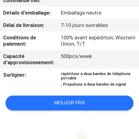
commande min:
Détails d'emballage:
Emballage neutre
VISITE
DE
Délai de livraison:
7-10 jours ouvrables
L'USINE
Conditions de
100% avant expédition, Western
paiement:
Union, T/T
CONTRÔLE
Capacité
500pcs/week
d'approvisionnement:
DE
Surligner:
répétiteur à deux bandes de téléphone
QUALITÉ
portable
,
Propulseur à deux bandes de signal
CONTACTEZ-
MEILLEUR PRIX
NOUS
NOUVELLES