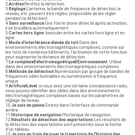
2.
Arrêtez!
Arrêtez la détection.
3.
Réglage:
L'antenne, la bande de fréquence de détection, le
réseau, etc. peuvent être réglés; (impossible de les régler
pendant la détection)
4.
Sans surveillance:
Une fois le drone détecté après activation,
il se brouillera automatiquement.
5.
Cartes hors ligne
: basculer entre les cartes hors ligne et en
ligne.
6.
Mode d'interférence élevée du toit:
Dans des
environnements électromagnétiques complexes, comme sur
les toits de nombreux bâtiments, l'activation de cette fonction
peut augmenter la distance de détection.
7.
Le complexe
E
électromagnétique
E
Environnement
: Utilisé
dans des environnements électromagnétiques complexes.
8.
Méthode de détection:
Numérisation par groupe de bandes de
fréquences sélectionnables ou numérisation à fréquence
unique
9.
Artificiel
L
ével
: si vous avez une certaine connaissance radio,
vous pouvez identifier des cibles dans des environnements
électromagnétiques complexes basés sur les paramètres de
réglage de niveau
10.
Je suis en panne.
Entrez dans l'interface de commande
arrière.
11.
Historique de navigation:
l'historique de navigation.
12.
Résultats de détection des exportations:
Les résultats de
la détection des exportations sont présentés sous la forme
d'un tableau.
13.
Je suis en train de jouer la trajectoire de l'histoire des