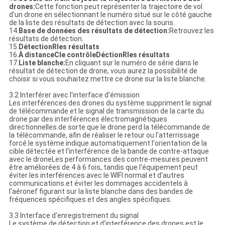
drones:
Cette fonction peut représenter la trajectoire de vol
d'un drone en sélectionnant le numéro situé sur le côté gauche
de la liste des résultats de détection avec la souris.
14.
Base de données des résultats de détection:
Retrouvez les
résultats de détection.
15.
Détection
R
les résultats
16.
À distance
C
le contrôle
D
éction
R
les résultats
17.
Liste blanche:
En cliquant sur le numéro de série dans le
résultat de détection de drone, vous aurez la possibilité de
choisir si vous souhaitez mettre ce drone sur la liste blanche.
3.2 Interférer avec l'interface d'émission
Les interférences des drones du système suppriment le signal
de télécommande et le signal de transmission de la carte du
drone par des interférences électromagnétiques
directionnelles.de sorte que le drone perd la télécommande de
la télécommande, afin de réaliser le retour ou l'atterrissage
forcé.le système indique automatiquement l'orientation de la
cible détectée et l'interférence de la bande de contre-attaque
avec le droneLes performances des contre-mesures peuvent
être améliorées de 4 à 6 fois, tandis que l'équipement peut
éviter les interférences avec le WIFI normal et d'autres
communications.et éviter les dommages accidentels à
l'aéronef figurant sur la liste blanche dans des bandes de
fréquences spécifiques et des angles spécifiques.
3.3 Interface d'enregistrement du signal
Le système de détection et d'interférence des drones est le