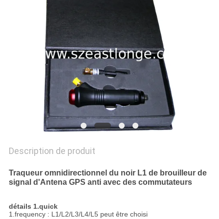
CAS
DEMANDER
UN DEVIS
PLAN
DU
SITE
Description de produit
PRIVACY
POLICY
Traqueur omnidirectionnel du noir L1 de brouilleur de
signal d'Antena GPS anti avec des commutateurs
détails 1.quick
1.frequency : L1/L2/L3/L4/L5 peut être choisi