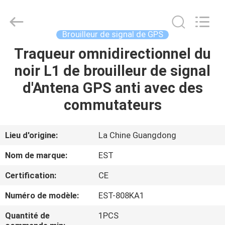
2011
-
2026
EASTLONGE
ELECTRONICS(HK)
Brouilleur de signal de GPS
CO.,LTD.
All
Rights
Traqueur omnidirectionnel du
MAISON
Reserved.
noir L1 de brouilleur de signal
DES
d'Antena GPS anti avec des
PRODUITS
commutateurs
VIDÉOS
Lieu d'origine:
La Chine Guangdong
Nom de marque:
EST
AU
Certification:
CE
SUJET
Numéro de modèle:
EST-808KA1
DE
NOUS
Quantité de
1PCS