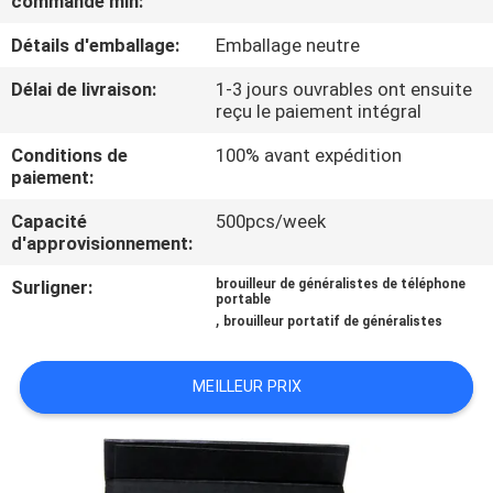
commande min:
Détails d'emballage:
Emballage neutre
VISITE
DE
Délai de livraison:
1-3 jours ouvrables ont ensuite
reçu le paiement intégral
L'USINE
Conditions de
100% avant expédition
paiement:
CONTRÔLE
Capacité
500pcs/week
DE
d'approvisionnement:
QUALITÉ
Surligner:
brouilleur de généralistes de téléphone
portable
,
brouilleur portatif de généralistes
CONTACTEZ-
NOUS
MEILLEUR PRIX
NOUVELLES