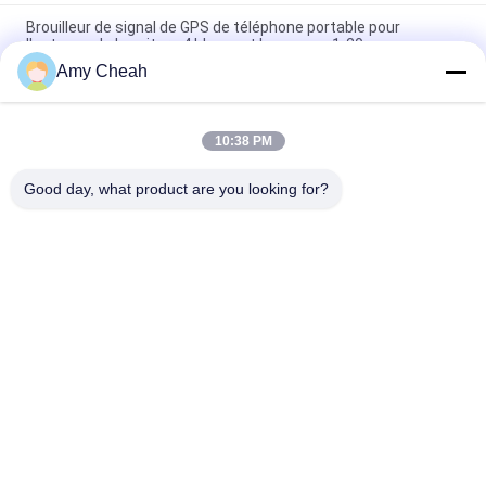
Brouilleur de signal de GPS de téléphone portable pour
l'antenne de la voiture 4 bloquant la gamme 1-20m
Amy Cheah
dresseur du brouilleur 1500MHZ de signal de 800mW 30dBm
GPS, brouilleur de généralistes
10:38 PM
Brouilleur de signal de Wifi GPS de 5 canaux, brouilleur mobile
de dresseur de 30dBm GPS
Good day, what product are you looking for?
Catégories populaires
Tous
Brouilleur De Signal 
Brouilleur Portatif 
De Téléphone 
De Téléphone 
Portable
Portable
Brouilleur D'UAV De 
Brouilleur De 
Bourdon
Puissance Élevée
Brouilleur De Signal 
Brouilleur À 
De GPS
Télécommande