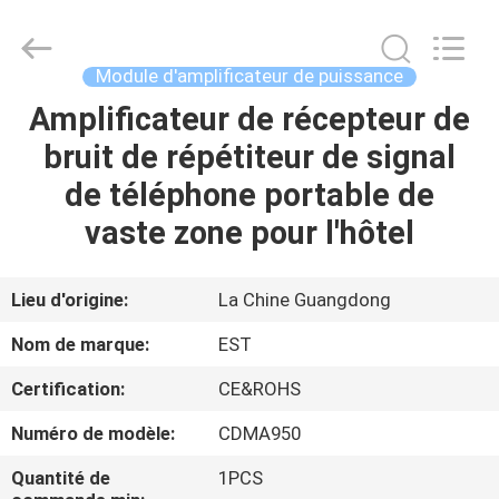
2011
-
2026
EASTLONGE
ELECTRONICS(HK)
Module d'amplificateur de puissance
CO.,LTD.
All
Rights
Amplificateur de récepteur de
MAISON
Reserved.
bruit de répétiteur de signal
DES
de téléphone portable de
PRODUITS
vaste zone pour l'hôtel
VIDÉOS
Lieu d'origine:
La Chine Guangdong
Nom de marque:
EST
AU
Certification:
CE&ROHS
SUJET
Numéro de modèle:
CDMA950
DE
NOUS
Quantité de
1PCS