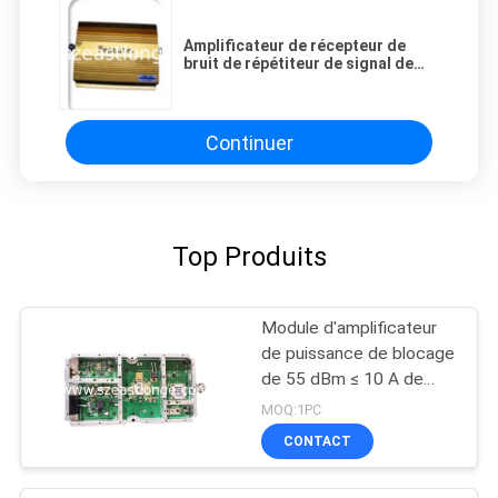
Amplificateur de récepteur de
bruit de répétiteur de signal de
téléphone portable de vaste zone
pour l'hôtel
Continuer
Top Produits
Module d'amplificateur
de puissance de blocage
de 55 dBm ≤ 10 A de
courant de travail
MOQ:1PC
CONTACT