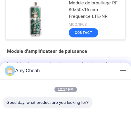
Module de brouillage RF
80×50×16 mm
Fréquence LTE/NR
MOQ:1PCS
CONTACT
Module d'amplificateur de puissance
Répétiteur/propulseur/amplificateur automatiques de signal
de téléphone portable pour le déplacement
Amy Cheah
Répétiteur 3G de Mini Portable Cell Phone Signal
12:17 PM
Propulseur/répétiteur/amplificateur EST-GSM990 de signal de
GSM de téléphone portable pour la maison
Good day, what product are you looking for?
Catégories populaires
Tous
Brouilleur De Signal 
Brouilleur Portatif 