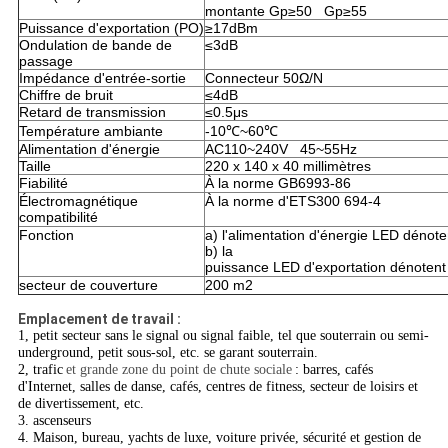
montante Gp≥50 Gp≥55
Puissance d'exportation (PO)
≥17dBm
Ondulation de bande de
≤3dB
passage
Impédance d'entrée-sortie
Connecteur 50Ω/N
Chiffre de bruit
≤4dB
Retard de transmission
≤0.5μs
Température ambiante
-10℃~60℃
Alimentation d'énergie
AC110~240V 45~55Hz
Taille
220 x 140 x 40 millimètres
Fiabilité
À la norme GB6993-86
Électromagnétique
À la norme d'ETS300 694-4
compatibilité
Fonction
a) l'alimentation d'énergie LED dénote
b) la
puissance LED d'exportation dénotent
secteur de couverture
200 m2
Emplacement de travail :
1, petit secteur sans le signal ou signal faible, tel que souterrain ou semi-
underground, petit sous-sol, etc. se garant souterrain.
2, trafic
et grande zone du point de chute sociale
: barres, cafés
d'Internet, salles de danse, cafés, centres de fitness, secteur de loisirs et
de divertissement, etc.
3. ascenseurs
4. Maison, bureau, yachts de luxe, voiture privée, sécurité et gestion de