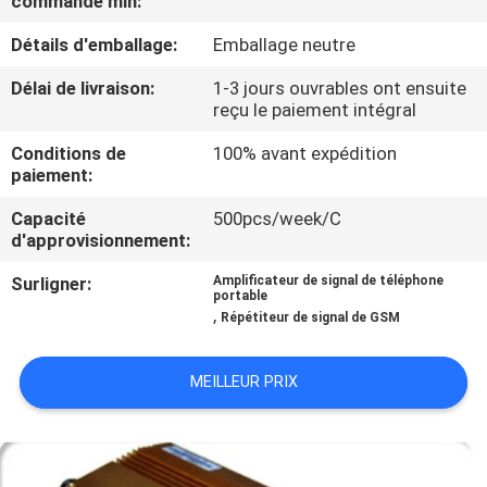
commande min:
Détails d'emballage:
Emballage neutre
VISITE
DE
Délai de livraison:
1-3 jours ouvrables ont ensuite
reçu le paiement intégral
L'USINE
Conditions de
100% avant expédition
paiement:
CONTRÔLE
Capacité
500pcs/week/C
DE
d'approvisionnement:
QUALITÉ
Surligner:
Amplificateur de signal de téléphone
portable
,
Répétiteur de signal de GSM
CONTACTEZ-
NOUS
MEILLEUR PRIX
NOUVELLES