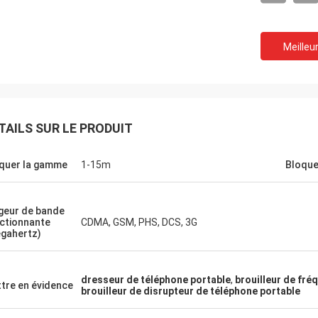
Meilleur
Le Lance-Canada
TAILS SUR LE PRODUIT
tion rapide et aucun problèmes
quer la gamme
1-15m
Bloque
geur de bande
ctionnante
CDMA, GSM, PHS, DCS, 3G
gahertz)
dresseur de téléphone portable
,
brouilleur de fré
tre en évidence
brouilleur de disrupteur de téléphone portable