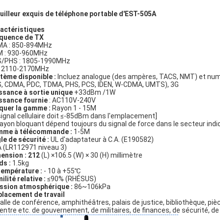
uilleur exquis de téléphone portable d'EST-505A
actéristiques
quence de TX
A : 850-894MHz
 : 930-960MHz
/PHS : 1805-1990MHz
: 2110-2170MHz
tème disponible :
Incluez analogue (des ampères, TACS, NMT) et nu
, CDMA, PDC, TDMA, PHS, PCS, IDEN, W-CDMA, UMTS), 3G
ssance à sortie unique
+33dBm /1W
ssance fournie
: AC110V-240V
quer la gamme :
Rayon 1 - 15M
 signal cellulaire doit ≤-85dBm dans l'emplacement]
rayon bloquant dépend toujours du signal de force dans le secteur indi
me à télécommande :
1-5M
le de sécurité :
UL d'adaptateur à C.A. (E190582)
 (LR112971 niveau 3)
ension : 212
(L) ×106.5 (W) × 30 (H) millimètre
ds :
1.5kg
température :
- 10 à +55℃
ilité relative :
≤90% (RHÉSUS)
ssion atmosphérique :
86~106kPa
lacement de travail
alle de conférence, amphithéâtres, palais de justice, bibliothèque, piè
Centre etc. de gouvernement, de militaires, de finances, de sécurité, 