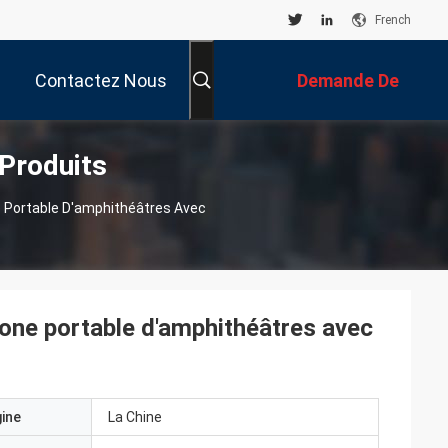
French
Contactez Nous
Demande De
 Produits
Soumission
ne Portable D'amphithéâtres Avec
hone portable d'amphithéâtres avec
gine
La Chine