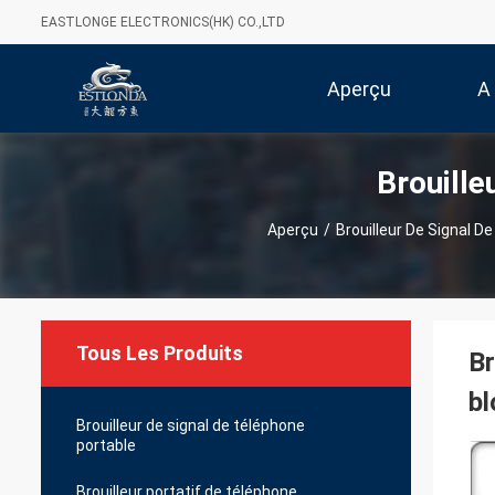
EASTLONGE ELECTRONICS(HK) CO.,LTD
Aperçu
A
Brouille
Aperçu
/
Brouilleur De Signal D
Tous Les Produits
Br
b
Brouilleur de signal de téléphone
portable
Brouilleur portatif de téléphone