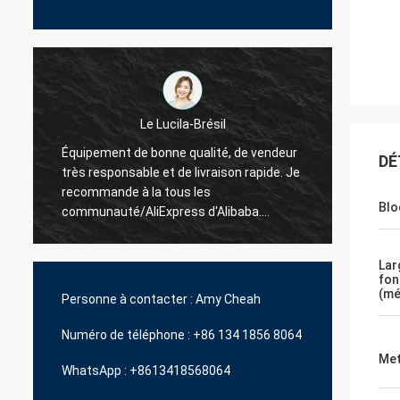
La Hamadivo-France
DÉ
e
Le best-seller, la bonne transaction et le
expédi
délai de livraison rapide
Blo
Lar
fon
(mé
Personne à contacter :
Amy Cheah
Numéro de téléphone :
+86 134 1856 8064
Met
WhatsApp :
+8613418568064