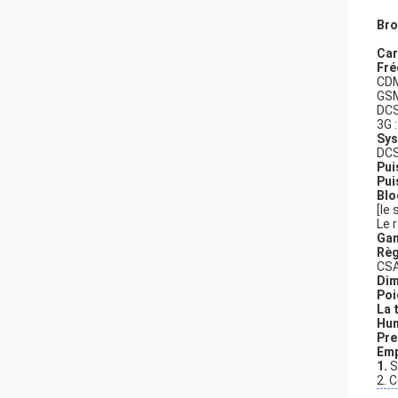
Bro
Car
Fré
CDM
GSM
DCS
3G 
Sys
DCS
Pui
Pui
Blo
[le
Le 
Gam
Règ
CSA
Dim
Poi
La 
Hum
Pre
Emp
1.
S
2. 