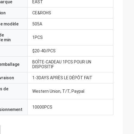
marque
EAST
ion
CE&ROHS
e modèle
505A
de
1PCS
e min
$20-40/PCS
BOÎTE-CADEAU 1PCS POUR UN
'emballage
DISPOSITIF
ivraison
1-3DAYS APRÈS LE DÉPÔT FAIT
s de
Western Union, T/T, Paypal
10000PCS
isionnement