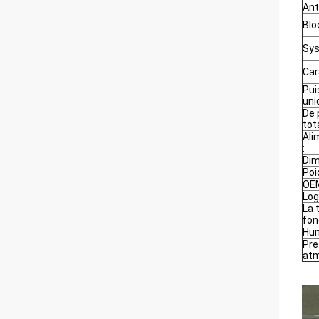
Ant
Blo
Sys
Car
Pui
uni
De 
tota
Ali
:
Dim
Poi
OEM
Log
La 
fon
Hum
Pre
atm