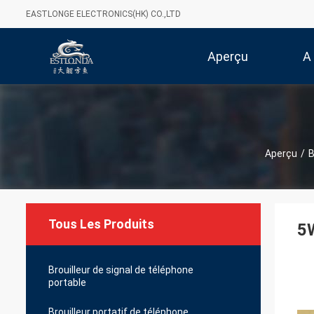
EASTLONGE ELECTRONICS(HK) CO.,LTD
Aperçu
A
Aperçu
/
B
Tous Les Produits
5W
Brouilleur de signal de téléphone
portable
Brouilleur portatif de téléphone