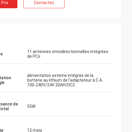
 Prix
Contactez
11 antennes omnidirectionnelles intégrées
ne
de PCs
alimentation externe intégrée de la
tation
batterie au lithium de l'adaptateur à C.A.
gie
100-240V/24V 20AH/DC2
ssance de
55W
total
ie
12 mois