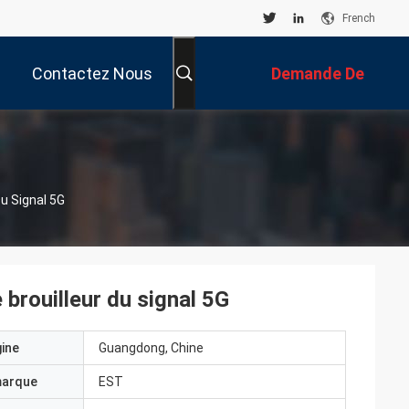
French
Contactez Nous
Demande De
Soumission
u Signal 5G
brouilleur du signal 5G
gine
Guangdong, Chine
marque
EST