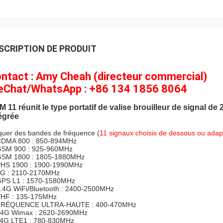
SCRIPTION DE PRODUIT
ntact : Amy Cheah (directeur commercial)
Chat/WhatsApp : +86 134 1856 8064
 11 réunit le type portatif de valise brouilleur de signal d
égrée
quer des bandes de fréquence (
11 signaux choisis de dessous ou adap
DMA 800 : 850-894MHz
GSM 900 : 925-960MHz
GSM 1800 : 1805-1880MHz
PHS 1900 : 1900-1990MHz
3G : 2110-2170MHz
GPS L1 : 1570-1580MHz
2.4G
WiFi/Bluetooth
: 2400-2500MHz
VHF : 135-175MHz
 FRÉQUENCE ULTRA-HAUTE : 400-470MHz
 4G Wimax : 2620-2690MHz
 4G LTE1 : 780-830MHz