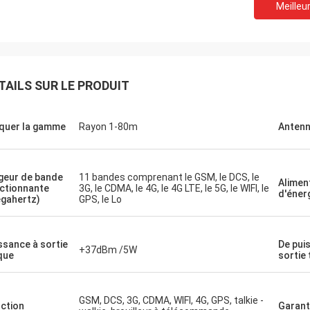
Meilleur
TAILS SUR LE PRODUIT
Le Lance-Canada
quer la gamme
Rayon 1-80m
Anten
on et le
expédition rapide et aucun problèmes
geur de bande
11 bandes comprenant le GSM, le DCS, le
Alimen
ctionnante
3G, le CDMA, le 4G, le 4G LTE, le 5G, le WIFI, le
d'éner
gahertz)
GPS, le Lo
ssance à sortie
De pui
+37dBm /5W
que
sortie 
GSM, DCS, 3G, CDMA, WIFI, 4G, GPS, talkie -
ction
Garant