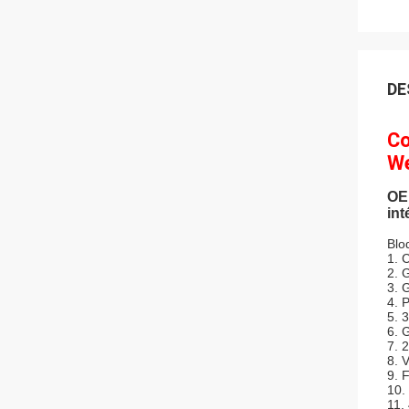
DE
Co
We
OEM
int
Blo
1.
C
2. 
3. 
4. 
5. 
6. 
7. 
8. 
9.
10.
11.