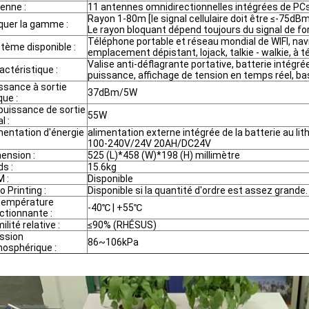
enne :
11 antennes omnidirectionnelles intégrées de PC
Rayon 1-80m [le signal cellulaire doit être ≤-75d
quer la gamme :
Le rayon bloquant dépend toujours du signal de fo
Téléphone portable et réseau mondial de WIFI, navi
tème disponible :
emplacement dépistant, lojack, talkie - walkie, à
Valise anti-déflagrante portative, batterie intégré
actéristique :
puissance, affichage de tension en temps réel, ba
ssance à sortie
37dBm/5W
que :
puissance de sortie
55W
l :
mentation d'énergie
alimentation externe intégrée de la batterie au lit
100-240V/24V 20AH/DC24V
ension :
525 (L)*458 (W)*198 (H) millimètre
ds :
15.6kg
 :
Disponible
o Printing :
Disponible si la quantité d'ordre est assez grande.
température
-40℃ | +55℃
ctionnante :
ilité relative :
≤90% (RHÉSUS)
ssion
86~106kPa
osphérique :