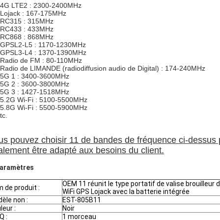
 4G LTE2 : 2300-2400MHz
 Lojack : 167-175MHz
 RC315 : 315MHz
 RC433 : 433MHz
 RC868 : 868MHz
 GPSL2-L5 : 1170-1230MHz
 GPSL3-L4 : 1370-1390MHz
 Radio de FM : 80-110MHz
Radio de LIMANDE (radiodiffusion audio de Digital) : 174-240MHz
 5G 1 : 3400-3600MHz
 5G 2 : 3600-3800MHz
 5G 3 :
1427-1518MHz
5.2G Wi-Fi : 5100-5500MHz
 5.8G Wi-Fi : 5500-5900MHz
tc.
us pouvez choisir 11 de bandes de fréquence ci-dessus 
alement être adapté aux besoins du client.
aramètres
OEM 11 réunit le type portatif de valise brouilleur 
 de produit :
WiFi GPS Lojack avec la batterie intégrée
èle non :
EST-805B11
leur :
Noir
 :
1 morceau