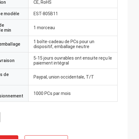
ion
CE, RoHS
e modèle
EST-805B11
de
1 morceau
e min
1 boîte-cadeau de PCs pour un
'emballage
dispositif, emballage neutre
5-15 jours ouvrables ont ensuite reçu le
ivraison
paiement intégral
s de
Paypal, union occidentale, T/T
1000 PCs par mois
isionnement