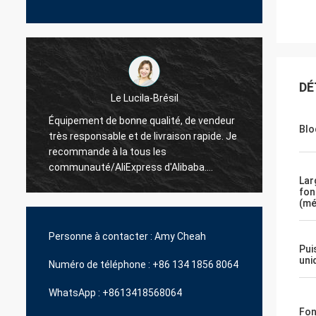
DÉ
e Lucila-Brésil
La Hamadivo-France
bonne qualité, de vendeur
Blo
e et de livraison rapide. Je
Le best-seller, la bonne transacti
la tous les
délai de livraison rapide
iExpress d'Alibaba.
Lar
rtainement plus d'unités.
fon
(mé
Personne à contacter :
Amy Cheah
Pui
uni
Numéro de téléphone :
+86 134 1856 8064
WhatsApp :
+8613418568064
Fon