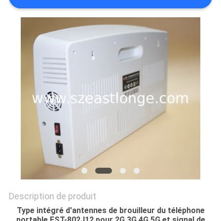
CAS
DEMANDER
UN DEVIS
PLAN
DU
SITE
PRIVACY
POLICY
Description de produit
Type intégré d'antennes de brouilleur du téléphone
portable EST-802J12 pour 2G 3G 4G 5G et signal de