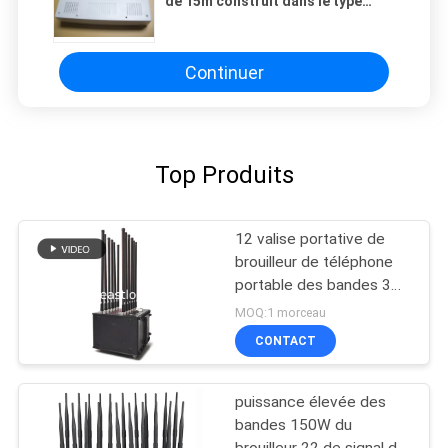
de 15m construit dans le type
d'antennes pour le signal de 2G 3G
4G 5G WIFI
Continuer
Top Produits
12 valise portative de
brouilleur de téléphone
portable des bandes 3G
4G 5G pour extérieur
MOQ:1 morceau
d'intérieur
CONTACT
puissance élevée des
bandes 150W du