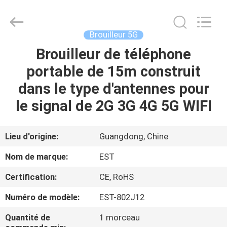
2011
-
2026
EASTLONGE
ELECTRONICS(HK)
Brouilleur 5G
CO.,LTD.
All
Rights
Brouilleur de téléphone
MAISON
Reserved.
portable de 15m construit
DES
dans le type d'antennes pour
PRODUITS
le signal de 2G 3G 4G 5G WIFI
VIDÉOS
Lieu d'origine:
Guangdong, Chine
Nom de marque:
EST
AU
Certification:
CE, RoHS
SUJET
Numéro de modèle:
EST-802J12
DE
NOUS
Quantité de
1 morceau