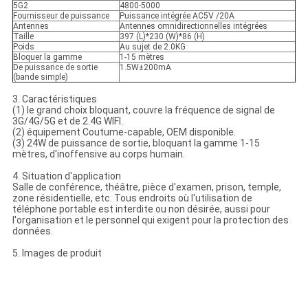
5G2
4800-5000
Fournisseur de puissance
Puissance intégrée AC5V /20A
Antennes
Antennes omnidirectionnelles intégrées
Taille
397 (L)*230 (W)*86 (H)
Poids
Au sujet de 2.0KG
Bloquer la gamme
1-15 mètres
De puissance de sortie
1.5W±200mA
(bande simple)
3. Caractéristiques
(1) le grand choix bloquant, couvre la fréquence de signal de
3G/4G/5G et de 2.4G WIFI.
(2) équipement Coutume-capable, OEM disponible.
(3) 24W de puissance de sortie, bloquant la gamme 1-15
mètres, d'inoffensive au corps humain.
4. Situation d'application
Salle de conférence, théâtre, pièce d'examen, prison, temple,
zone résidentielle, etc. Tous endroits où l'utilisation de
téléphone portable est interdite ou non désirée, aussi pour
l'organisation et le personnel qui exigent pour la protection des
données.
5. Images de produit