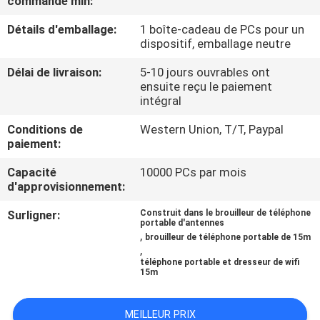
commande min:
Détails d'emballage:
1 boîte-cadeau de PCs pour un
VISITE
dispositif, emballage neutre
DE
Délai de livraison:
5-10 jours ouvrables ont
L'USINE
ensuite reçu le paiement
intégral
CONTRÔLE
Conditions de
Western Union, T/T, Paypal
paiement:
DE
Capacité
10000 PCs par mois
QUALITÉ
d'approvisionnement:
Surligner:
Construit dans le brouilleur de téléphone
CONTACTEZ-
portable d'antennes
,
brouilleur de téléphone portable de 15m
NOUS
,
téléphone portable et dresseur de wifi
15m
NOUVELLES
MEILLEUR PRIX