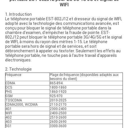
WIFI
1. Introduction
Le téléphone portable EST-802J12 et dresseur du signal de WIFI,
adopté avec la technologie des communications avancée, est
conçu pour bloquer le signal de téléphone portable dans la
chambre d'examen, d'empêcher la fraude de pointe. EST-
802J12 peut bloquer le téléphone portable 3G/4G/5G et le signal
de WIFI, à moins du rayon des mètres 1-15. Le téléphone
portable sera hors de signal et de services, et soit
débronchement à appeler ou textoter. Seulement les effets au
téléphone portable, ne touche pas à l'autre travail d'appareils
électroniques.
2. Technologie
Fréquence
Plage de fréquence (disponibles adaptés aux
besoins du client)
CDMA
865-894
DCS
1800-1860
PHS
1860-1920
GSM
925-970
TDSCDMA
2010-2025
CDMA2000, WCDMA
2110-2170
4G1
2300-2400
WIFI
2400-2500
4G2
2510-2600
4G3
2600-2690
5G1
3300-3600